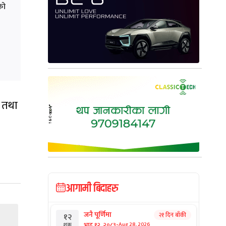
को
त तथा
आगामी बिदाहरु
जनै पूर्णिमा
२१ दिन बाँकी
१२
-
भाद्र १२, २०८३
Aug 28, 2026
शुक्र