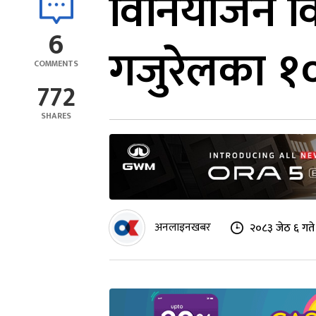
विनियोजन व
6
गजुरेलका १० 
COMMENTS
772
SHARES
अनलाइनखबर
२०८३ जेठ ६ गते