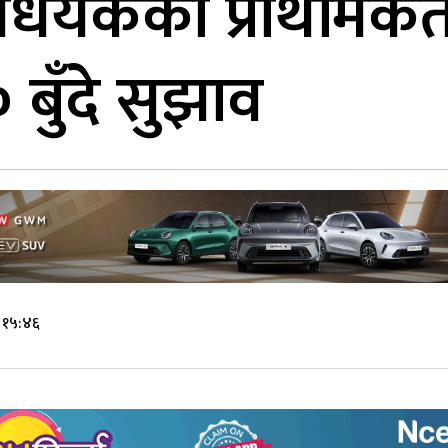
िधेयकको प्राथमिकत
बुँदे सुझाव
 १५:४६