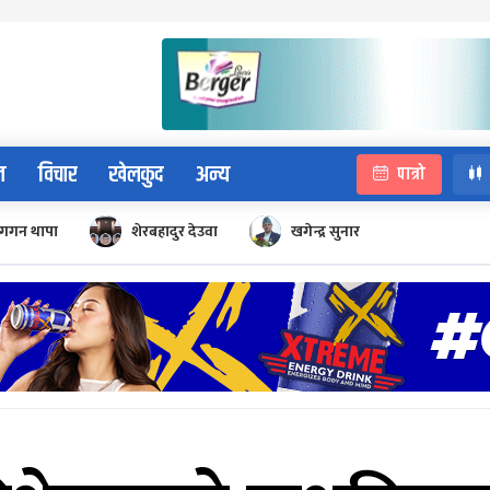
न
विचार
खेलकुद
अन्य
पात्रो
गगन थापा
शेरबहादुर देउवा
खगेन्द्र सुनार