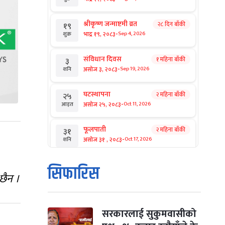
श्रीकृष्ण जन्माष्टमी व्रत
२८ दिन बाँकी
१९
-
भाद्र १९, २०८३
Sep 4, 2026
शुक्र
संविधान दिवस
१ महिना बाँकी
३
-
असोज ३, २०८३
Sep 19, 2026
शनि
घटस्थापना
२ महिना बाँकी
२५
-
असोज २५, २०८३
Oct 11, 2026
आइत
फूलपाती
२ महिना बाँकी
३१
-
असोज ३१ , २०८३
Oct 17, 2026
शनि
कार्तिक सङ्क्रान्ति
२ महिना बाँकी
१
सिफारिस
-
कार्तिक १, २०८३
Oct 18, 2026
 छैन ।
आइत
महानवमी
२ महिना बाँकी
३
-
कार्तिक ३, २०८३
Oct 20, 2026
मंगल
सरकारलाई सुकुमवासीको