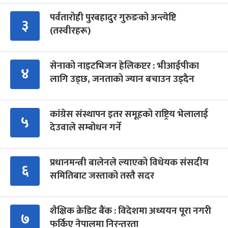
पर्वतारोही पुरबहादुर गुरुङको अन्त्येष्टि
३
(तस्वीरहरू)
सेनाको नाइटभिजन हेलिकप्टर : भीआईपीका
४
लागि उड्छ, जनताको ज्यान बचाउन उड्दैन
कांग्रेस संस्थापन इतर समूहको राष्ट्रिय भेलालाई
५
देउवाले सम्बोधन गर्ने
प्रधानमन्त्री बालेनले ल्याएको विधेयक संसदीय
६
समितिबाट जस्ताको तस्तै सदर
शैक्षिक क्रेडिट बैंक : विदेशमा अध्ययन पूरा नगरी
७
फर्किए नेपालमा निरन्तरता