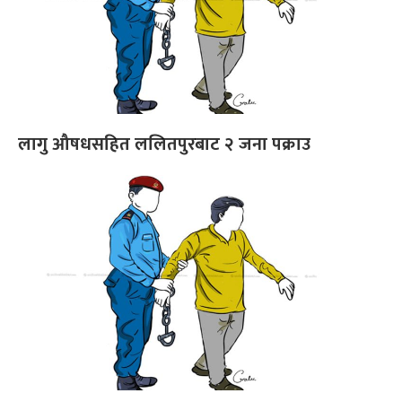
लागु औषधसहित ललितपुरबाट २ जना पक्राउ