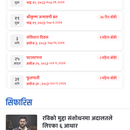
-
भाद्र १२, २०८३
Aug 28, 2026
शुक्र
श्रीकृष्ण जन्माष्टमी व्रत
२७ दिन बाँकी
१९
-
भाद्र १९, २०८३
Sep 4, 2026
शुक्र
संविधान दिवस
१ महिना बाँकी
३
-
असोज ३, २०८३
Sep 19, 2026
शनि
घटस्थापना
२ महिना बाँकी
२५
-
असोज २५, २०८३
Oct 11, 2026
आइत
फूलपाती
२ महिना बाँकी
३१
-
असोज ३१ , २०८३
Oct 17, 2026
शनि
कार्तिक सङ्क्रान्ति
२ महिना बाँकी
१
सिफारिस
-
कार्तिक १, २०८३
Oct 18, 2026
आइत
रविको मुद्दा संशोधनमा अदालतले
महानवमी
२ महिना बाँकी
३
-
लिएका ६ आधार
कार्तिक ३, २०८३
Oct 20, 2026
मंगल