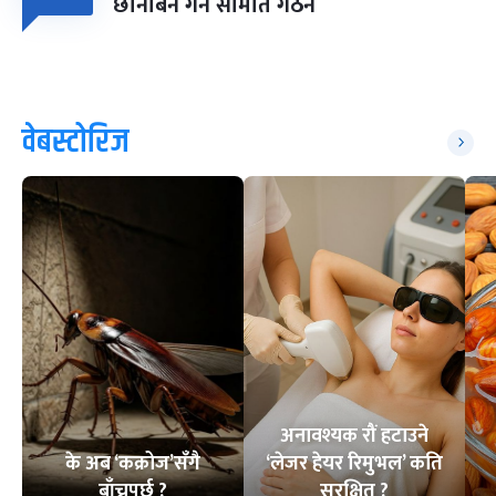
छानबिन गर्न समिति गठन
वेबस्टोरिज
अनावश्यक रौं हटाउने
के अब ‘कक्रोज’सँगै
‘लेजर हेयर रिमुभल’ कति
बाँच्नुपर्छ ?
सुरक्षित ?