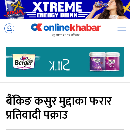
Skip
to
२३ साउन २०८३, शनिबार
content
बैंकिङ कसुर मुद्दाका फरार
प्रतिवादी पक्राउ