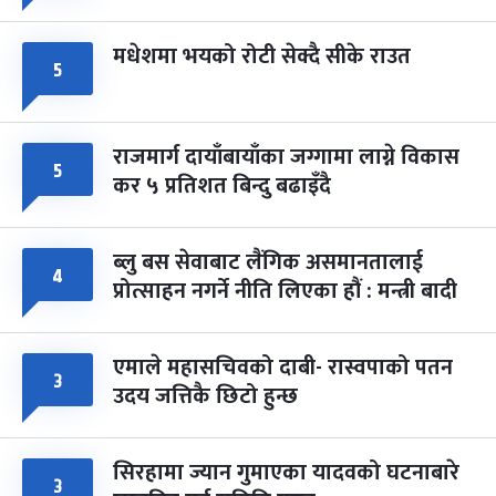
मधेशमा भयको रोटी सेक्दै सीके राउत
५
राजमार्ग दायाँबायाँका जग्गामा लाग्ने विकास
५
कर ५ प्रतिशत बिन्दु बढाइँदै
ब्लु बस सेवाबाट लैंगिक असमानतालाई
४
प्रोत्साहन नगर्ने नीति लिएका हौं : मन्त्री बादी
एमाले महासचिवको दाबी- रास्वपाको पतन
३
उदय जत्तिकै छिटो हुन्छ
सिरहामा ज्यान गुमाएका यादवको घटनाबारे
३