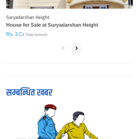
Suryadarshan Height
L
House for Sale at Suryadarshan Height
H
Rs. 3 Cr
R
Total Amount
‹
›
सम्बन्धित खबर