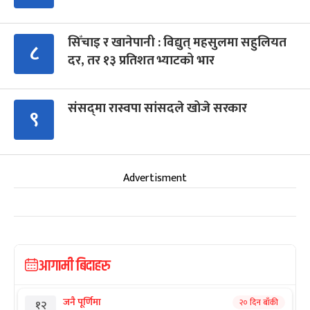
सिँचाइ र खानेपानी : विद्युत् महसुलमा सहुलियत
८
दर, तर १३ प्रतिशत भ्याटको भार
संसद्‍मा रास्वपा सांसदले खोजे सरकार
९
Advertisment
आगामी बिदाहरु
जनै पूर्णिमा
२० दिन बाँकी
१२