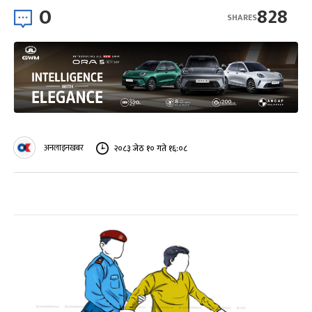
0
828
SHARES
अनलाइनखबर
२०८३ जेठ १० गते १६:०८