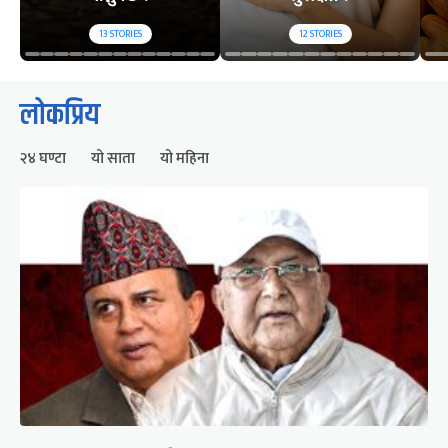
13
STORIES
12
STORIES
लोकप्रिय
२४ घण्टा
यो साता
यो महिना