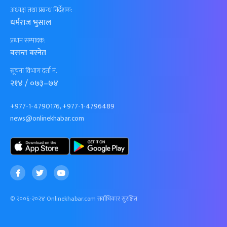
अध्यक्ष तथा प्रबन्ध निर्देशक:
धर्मराज भुसाल
प्रधान सम्पादक:
बसन्त बस्नेत
सूचना विभाग दर्ता नं.
२१४ / ०७३–७४
+977-1-4790176, +977-1-4796489
news@onlinekhabar.com
© २००६-२०२४ Onlinekhabar.com सर्वाधिकार सुरक्षित