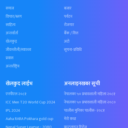
समाज
बजार
विचार/ब्लग
पर्यटन
साहित्य
रोजगार
अन्तर्वार्ता
बैँक / वित्त
खेलकुद़़
अटो
जीवनशैली/स्वास्थ्य
सूचना-प्रविधि
प्रवास
अन्तर्राष्ट्रिय
खेलकुद लाईभ
अनलाइनखबर सूची
एनपीएल २०८१
नेपालका ५० प्रभावशाली महिला २०८१
ICC Men T20 World Cup 2024
नेपालका ५० प्रभावशाली महिला २०८०
IPL 2024
चालीस मुनिका चालीस- २०८१
Aaha RARA Pokhara gold cup
मेरो कथा
Nepal Super League - 2080
फ्रन्टलाइन हिरोज्