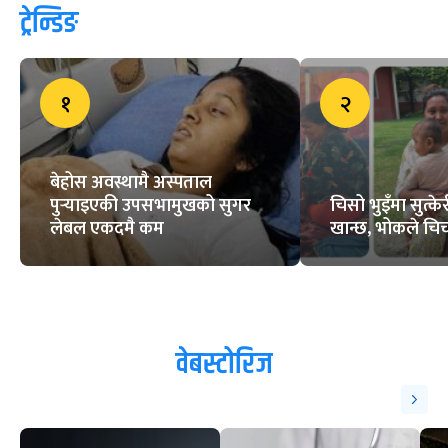
ट्रेन्डिङ
१
२
बेहोस अवस्थामै अस्पताल
पुर्‍याइएकी उपसभामुखको सुगर
चिसो भुइँमा सुत्
लेबल एकदमै कम
खान्छ, भोकले चिच्
वेबस्टोरिज