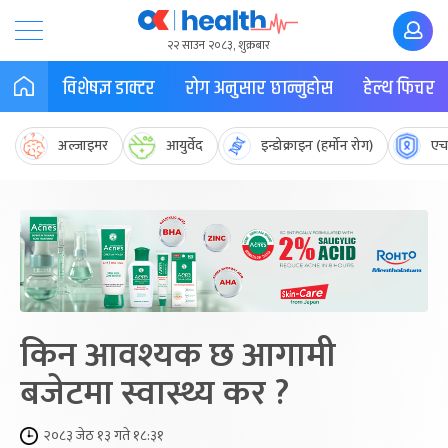
२२ साउन २०८३, शुक्रबार
विशेषज्ञ डाक्टर
रोग अनुसार छान्नुहोस
हेल्थ फिचर
अल्जाइमर
आयुर्वेद
इन्डोक्राइन (हर्मोन रोग)
एच
किन आवश्यक छ आगामी
बजेटमा स्वास्थ्य कर ?
२०८३ जेठ १३ गते १८:३१