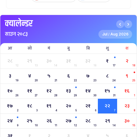
क्यालेन्डर
साउन २०८३
Jul
Aug 2026
/
आ
सो
मं
बु
बि
शु
श
२८
२९
३०
३१
३२
१
२
12
13
14
15
16
17
18
३
४
५
६
७
८
९
19
20
21
22
23
24
25
१०
११
१२
१३
१४
१५
१६
26
27
28
29
30
31
1
१७
१८
१९
२०
२१
२२
२३
2
3
4
5
6
7
8
२४
२५
२६
२७
२८
२९
३०
9
10
11
12
13
14
15
३१
१
२
३
४
५
६