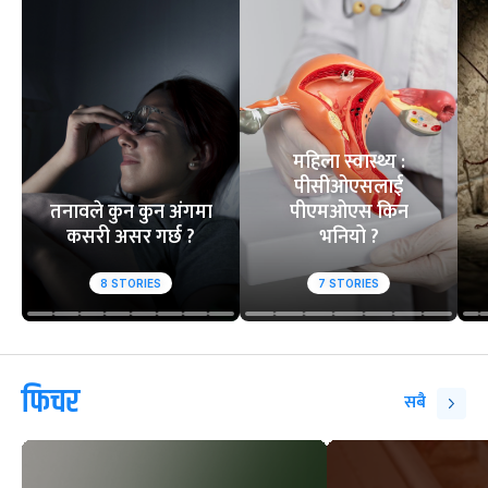
महिला स्वास्थ्य :
पीसीओएसलाई
तनावले कुन कुन अंगमा
पीएमओएस किन
कसरी असर गर्छ ?
भनियो ?
8
STORIES
7
STORIES
फिचर
सबै