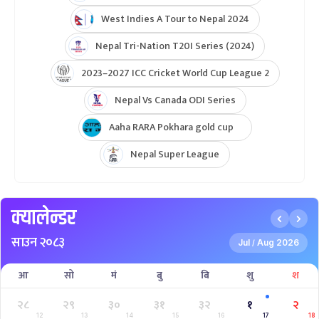
West Indies A Tour to Nepal 2024
Nepal Tri-Nation T20I Series (2024)
2023–2027 ICC Cricket World Cup League 2
Nepal Vs Canada ODI Series
Aaha RARA Pokhara gold cup
Nepal Super League
क्यालेन्डर
साउन २०८३
Jul
Aug 2026
/
आ
सो
मं
बु
बि
शु
श
२८
२९
३०
३१
३२
१
२
12
13
14
15
16
17
18