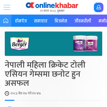
२२ साउन २०८३, शुक्रबार
होमपेज
समाचार
बिजनेस
जीवनशैली
मनोर
नेपाली महिला क्रिकेट टोली
एसियन गेम्समा छनोट हुन
असफल
२०८३ जेठ १७ गते १०:४७