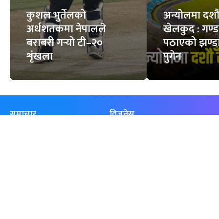
कुशल भुर्तेलको
अन्योलमा दशौँ र
अर्धशतकमा नेपालले
खेलकुद : गण्
बराबरी गर्‍यो टी–२०
पठाएको झण्डा
शृंखला
पुगेन
समाचार
विजनेस
समाज
बजार
विचार/ब्लग
पर्यटन
साहित्य
रोजगार
अन्तर्वार्ता
बैँक / वित्त
खेलकुद़़
अटो
जीवनशैली/स्वास्थ्य
सूचना-प्रविधि
प्रवास