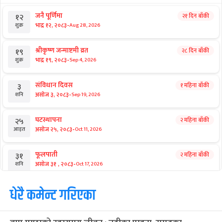
जनै पूर्णिमा
२१ दिन बाँकी
१२
-
भाद्र १२, २०८३
Aug 28, 2026
शुक्र
श्रीकृष्ण जन्माष्टमी व्रत
२८ दिन बाँकी
१९
-
भाद्र १९, २०८३
Sep 4, 2026
शुक्र
संविधान दिवस
१ महिना बाँकी
३
-
असोज ३, २०८३
Sep 19, 2026
शनि
घटस्थापना
२ महिना बाँकी
२५
-
असोज २५, २०८३
Oct 11, 2026
आइत
फूलपाती
२ महिना बाँकी
३१
-
असोज ३१ , २०८३
Oct 17, 2026
शनि
कार्तिक सङ्क्रान्ति
धेरै कमेन्ट गरिएका
२ महिना बाँकी
१
-
कार्तिक १, २०८३
Oct 18, 2026
आइत