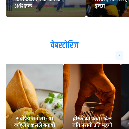
अर्धशतक
इच्छा
वेबस्टोरिज
सर्वप्रिय समोसा : यो
ह्वीस्कीको कथा : किन
कहिले र कसले बनायो
जति पुरानो उति महंगो