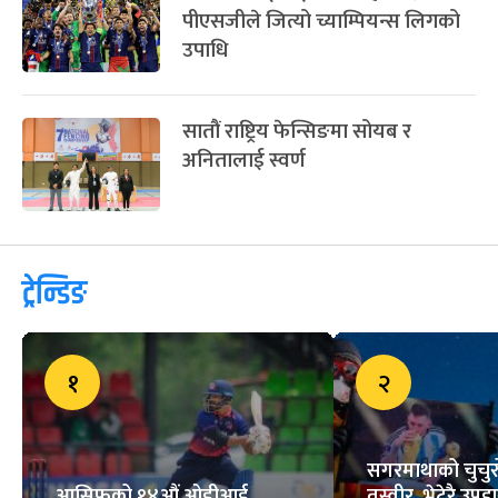
पीएसजीले जित्यो च्याम्पियन्स लिगको
उपाधि
सातौं राष्ट्रिय फेन्सिङमा सोयब र
अनितालाई स्वर्ण
ट्रेन्डिङ
१
२
सगरमाथाको चुचुरो
आसिफको १४औं ओडीआई
तस्वीर, भेटेरै उपहा