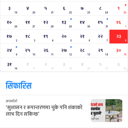
३
४
५
६
७
८
९
19
20
21
22
23
24
25
१०
११
१२
१३
१४
१५
१६
26
27
28
29
30
31
1
१७
१८
१९
२०
२१
२२
२३
2
3
4
5
6
7
8
२४
२५
२६
२७
२८
२९
३०
9
10
11
12
13
14
15
३१
१
२
३
४
५
६
16
17
18
19
20
21
22
सिफारिस
अन्तर्वार्ता
‘सुशासन र रूपान्तरणमा चुके पनि शंकाको
लाभ दिन सकिन्छ’