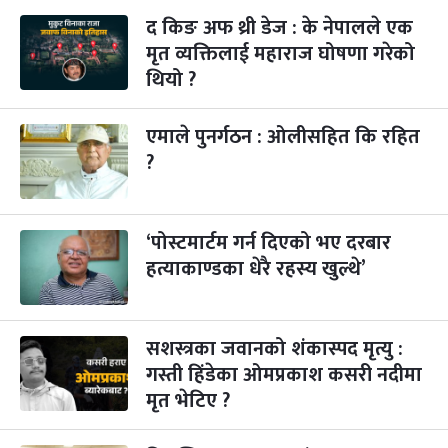
द किङ अफ थ्री डेज : के नेपालले एक
कुकुर तिहार
३ महिना बाँकी
२२
-
कार्तिक २२, २०८३
Nov 8, 2026
आइत
मृत व्यक्तिलाई महाराज घोषणा गरेको
थियो ?
गाई पूजा
३ महिना बाँकी
२३
-
कार्तिक २३, २०८३
Nov 9, 2026
सोम
एमाले पुनर्गठन : ओलीसहित कि रहित
?
गोरुपुजा
३ महिना बाँकी
२४
-
कार्तिक २४, २०८३
Nov 10, 2026
मंगल
भाइटीका
३ महिना बाँकी
२५
‘पोस्टमार्टम गर्न दिएको भए दरबार
-
कार्तिक २५, २०८३
Nov 11, 2026
बुध
हत्याकाण्डका धेरै रहस्य खुल्थे’
छठपर्व
३ महिना बाँकी
२९
-
कार्तिक २९, २०८३
Nov 15, 2026
आइत
सशस्त्रका जवानको शंकास्पद मृत्यु :
गस्ती हिंडेका ओमप्रकाश कसरी नदीमा
क्रिसमस डे
४ महिना बाँकी
१०
-
पौष १०, २०८३
मृत भेटिए ?
Dec 25, 2026
शुक्र
तमुल्होछार
४ महिना बाँकी