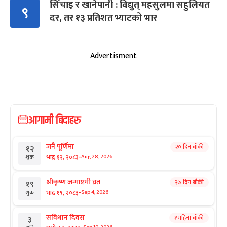
सिँचाइ र खानेपानी : विद्युत् महसुलमा सहुलियत
९
दर, तर १३ प्रतिशत भ्याटको भार
Advertisment
आगामी बिदाहरु
जनै पूर्णिमा
२० दिन बाँकी
१२
-
भाद्र १२, २०८३
Aug 28, 2026
शुक्र
श्रीकृष्ण जन्माष्टमी व्रत
२७ दिन बाँकी
१९
-
भाद्र १९, २०८३
Sep 4, 2026
शुक्र
संविधान दिवस
१ महिना बाँकी
३