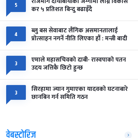
राजमार्ग दायाँबायाँका जग्गामा लाग्ने विकास
५
कर ५ प्रतिशत बिन्दु बढाइँदै
ब्लु बस सेवाबाट लैंगिक असमानतालाई
४
प्रोत्साहन नगर्ने नीति लिएका हौं : मन्त्री बादी
एमाले महासचिवको दाबी- रास्वपाको पतन
३
उदय जत्तिकै छिटो हुन्छ
सिरहामा ज्यान गुमाएका यादवको घटनाबारे
३
छानबिन गर्न समिति गठन
वेबस्टोरिज