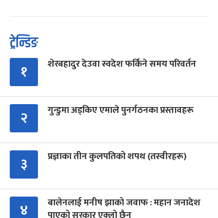
ट्रेन्डिङ
शेरबहादुर देउवा स्वदेश फर्किने समय परिवर्तन
१
गुन्डुमा अड्किए एमाले पुनर्गठनका प्रस्तावहरू
२
प्रज्ञाका तीन कुलपतिको शपथ (तस्वीरहरू)
३
बालेनलाई मनीष झाको जवाफ : महान जनादेश
४
पाएको सरकार एक्लो छैन