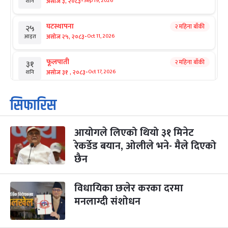
-
असोज ३, २०८३
Sep 19, 2026
शनि
घटस्थापना
२ महिना बाँकी
२५
-
असोज २५, २०८३
Oct 11, 2026
आइत
फूलपाती
२ महिना बाँकी
३१
-
असोज ३१ , २०८३
Oct 17, 2026
शनि
कार्तिक सङ्क्रान्ति
२ महिना बाँकी
१
सिफारिस
-
कार्तिक १, २०८३
Oct 18, 2026
आइत
आयोगले लिएको थियो ३१ मिनेट
महानवमी
२ महिना बाँकी
३
-
रेकर्डेड बयान, ओलीले भने- मैले दिएको
कार्तिक ३, २०८३
Oct 20, 2026
मंगल
छैन
विजयादशमी
२ महिना बाँकी
४
-
कार्तिक ४, २०८३
Oct 21, 2026
बुध
विधायिका छलेर करका दरमा
मनलाग्दी संशोधन
पापा‌ङ्कुशा एकादशी व्रत
२ महिना बाँकी
५
-
कार्तिक ५, २०८३
Oct 22, 2026
बिहि