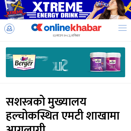
Skip
to
२३ साउन २०८३, शनिबार
content
सशस्त्रको मुख्यालय
हल्चोकस्थित एमटी शाखामा
आगलागी