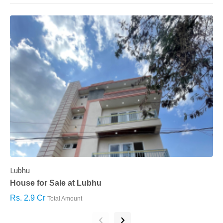
Lubhu
C
House for Sale at Lubhu
H
Rs. 2.9 Cr
R
Total Amount
‹
›