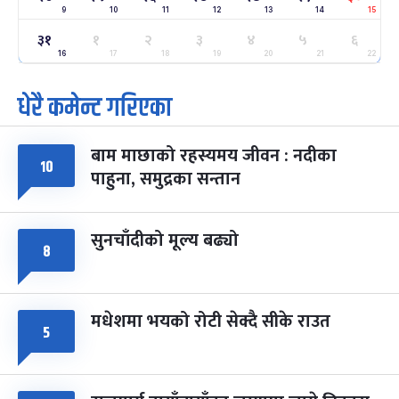
9
10
11
12
13
14
15
ग्याल्पो ल्होसार
७ महिना बाँकी
२५
३१
१
२
३
४
५
६
-
फाल्गुन २५, २०८३
Mar 9, 2027
मंगल
16
17
18
19
20
21
22
पूर्णिमा व्रत
७ महिना बाँकी
७
धेरै कमेन्ट गरिएका
-
चैत्र ७, २०८३
Mar 21, 2027
आइत
बाम माछाको रहस्यमय जीवन : नदीका
फागुपूर्णिमा
७ महिना बाँकी
८
१०
पाहुना, समुद्रका सन्तान
-
चैत्र ८, २०८३
Mar 22, 2027
सोम
सुनचाँदीको मूल्य बढ्यो
८
मधेशमा भयको रोटी सेक्दै सीके राउत
५