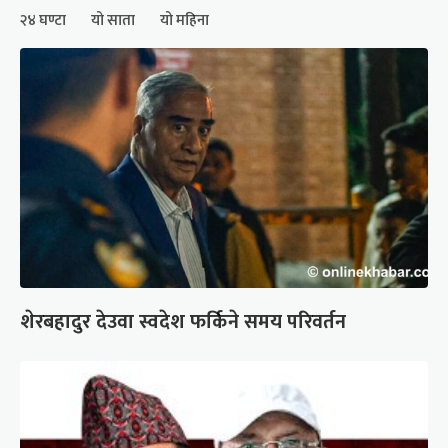
२४ घण्टा
यो साता
यो महिना
शेरबहादुर देउवा स्वदेश फर्किने समय परिवर्तन