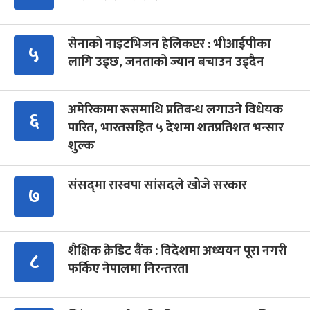
सेनाको नाइटभिजन हेलिकप्टर : भीआईपीका
५
लागि उड्छ, जनताको ज्यान बचाउन उड्दैन
अमेरिकामा रूसमाथि प्रतिबन्ध लगाउने विधेयक
६
पारित, भारतसहित ५ देशमा शतप्रतिशत भन्सार
शुल्क
संसद्‍मा रास्वपा सांसदले खोजे सरकार
७
शैक्षिक क्रेडिट बैंक : विदेशमा अध्ययन पूरा नगरी
८
फर्किए नेपालमा निरन्तरता