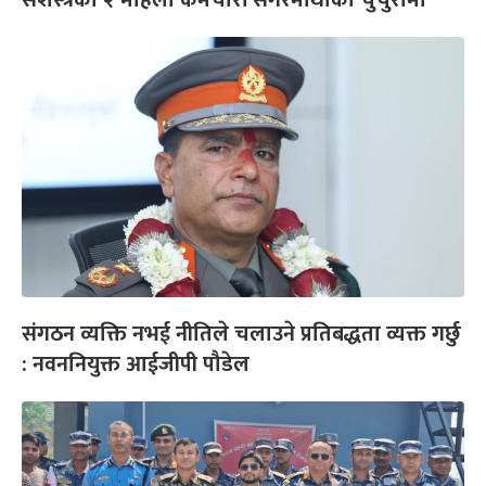
सशस्त्रका २ महिला कर्मचारी सगरमाथाको चुचुरोमा
संगठन व्यक्ति नभई नीतिले चलाउने प्रतिबद्धता व्यक्त गर्छु
: नवननियुक्त आईजीपी पौडेल