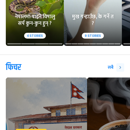
नेपालमा पाइने विषालु
मुख गन्हाउँछ, के गर्ने त
सर्प कुन-कुन हुन् ?
?
4
STORIES
9
STORIES
फिचर
सबै