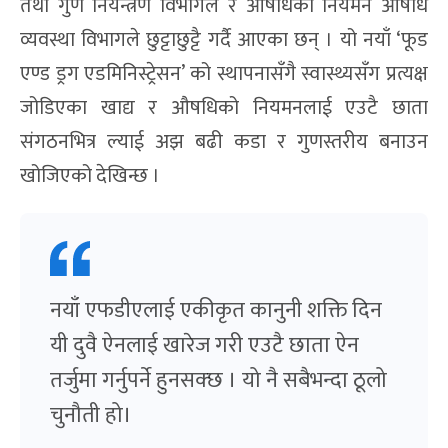
तथा गुण नियन्त्रण विभागले र औषधिको नियमन औषधि
व्यवस्था विभागले छुट्टाछुट्टै गर्दै आएका छन् । यो नयाँ ‘फूड
एण्ड ड्रग एडमिनिस्ट्रेसन’ को स्थापनासँगै स्वास्थ्यसँग प्रत्यक्ष
जोडिएका खाद्य र औषधिको नियमनलाई एउटै छाता
संगठनभित्र ल्याई अझ बढी कडा र गुणस्तरीय बनाउन
खोजिएको देखिन्छ ।
नयाँ एफडीएलाई एकीकृत कानुनी शक्ति दिन
यी दुवै ऐनलाई खारेज गरी एउटै छाता ऐन
तर्जुमा गर्नुपर्ने हुनसक्छ । यो नै सबैभन्दा ठूलो
चुनौती हो।