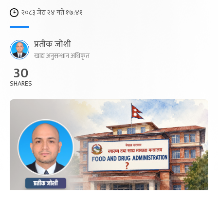
२०८३ जेठ २४ गते १७:४१
प्रतीक जोशी
खाद्य अनुसन्धान अधिकृत
30
SHARES