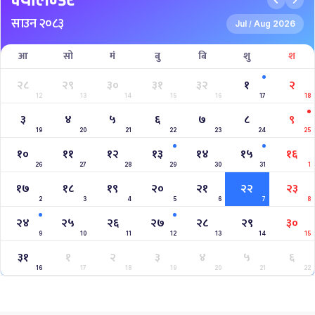
साउन २०८३
Jul
Aug 2026
/
आ
सो
मं
बु
बि
शु
श
२८
२९
३०
३१
३२
१
२
12
13
14
15
16
17
18
३
४
५
६
७
८
९
19
20
21
22
23
24
25
१०
११
१२
१३
१४
१५
१६
26
27
28
29
30
31
1
१७
१८
१९
२०
२१
२२
२३
2
3
4
5
6
7
8
२४
२५
२६
२७
२८
२९
३०
9
10
11
12
13
14
15
३१
१
२
३
४
५
६
16
17
18
19
20
21
22