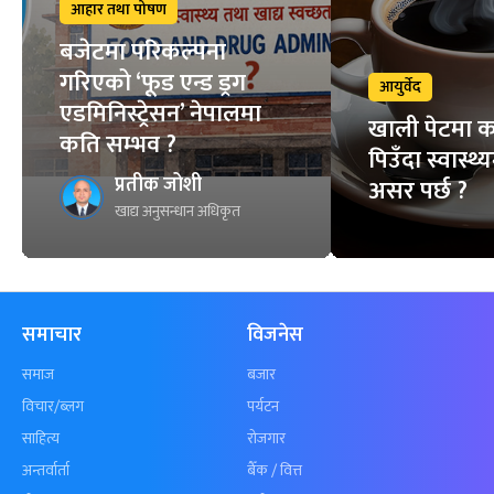
आहार तथा पोषण
बजेटमा परिकल्पना
गरिएको ‘फूड एन्ड ड्रग
आयुर्वेद
एडमिनिस्ट्रेसन’ नेपालमा
खाली पेटमा 
कति सम्भव ?
पिउँदा स्वास्थ्
प्रतीक जोशी
असर पर्छ ?
खाद्य अनुसन्धान अधिकृत
समाचार
विजनेस
समाज
बजार
विचार/ब्लग
पर्यटन
साहित्य
रोजगार
अन्तर्वार्ता
बैँक / वित्त