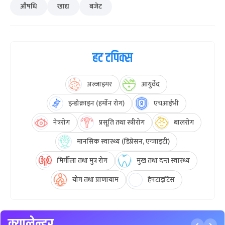
औषधि
खाद्य
बजेट
हट टपिक्स
अल्जाइमर
आयुर्वेद
इन्डोक्राइन (हर्मोन रोग)
एचआईभी
नेत्ररोग
प्रसूति तथा स्त्रीरोग
बालरोग
मानसिक स्वास्थ्य (डिप्रेसन, एन्जाइटी)
मिर्गौला तथा मुत्र रोग
मुख तथा दन्त स्वास्थ्य
योग तथा प्राणायाम
हेपटाइटिस
क्यालेन्डर