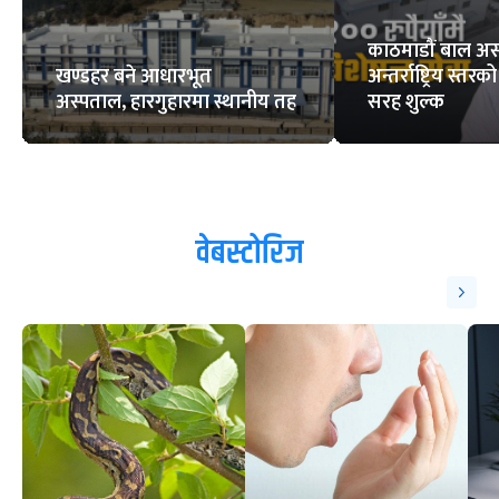
काठमाडौं बाल अस
खण्डहर बने आधारभूत
अन्तर्राष्ट्रिय स्त
अस्पताल, हारगुहारमा स्थानीय तह
सरह शुल्क
वेबस्टोरिज