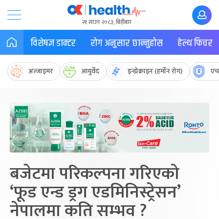
२१ साउन २०८३, बिहीबार
विशेषज्ञ डाक्टर
रोग अनुसार छान्नुहोस
हेल्थ फिचर
अल्जाइमर
आयुर्वेद
इन्डोक्राइन (हर्मोन रोग)
एच
बजेटमा परिकल्पना गरिएको
‘फूड एन्ड ड्रग एडमिनिस्ट्रेसन’
नेपालमा कति सम्भव ?