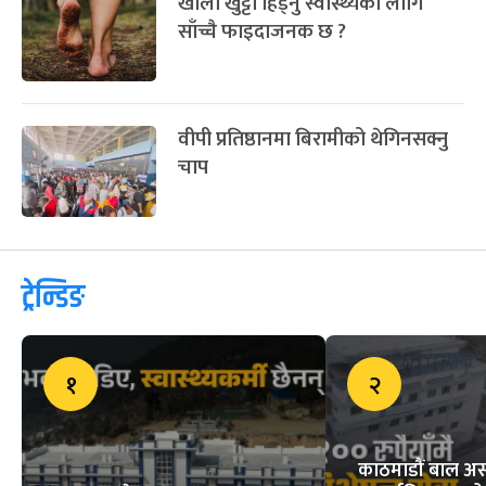
खाली खुट्टा हिंड्नु स्वास्थ्यका लागि
साँच्चै फाइदाजनक छ ?
वीपी प्रतिष्ठानमा बिरामीको थेगिनसक्नु
चाप
ट्रेन्डिङ
१
२
काठमाडौं बाल अस