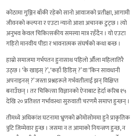
कोठामा गुञ्जिन बाँकी रहेको सानो आवाजको प्रतीक्षा, आगामी
जीवनको कल्पना र एउटा न्यानो आशा अचानक टुट्छ । त्यो
अनुभव केवल चिकित्सकीय समस्या मात्र रहँदैन । यो एउटा
गहिरो मानवीय पीडा र भावनात्मक संघर्षको कथा बन्छ ।
हाम्रो समाजमा गर्भपतन हुनासाथ पहिलो औँला महिलातिरै
उठ्छ । ‘के खाइस् ?’, ‘कहाँ हिडिस् ?’ वा ‘किन सावधानी
अपनाइनस् ?’ जस्ता प्रश्नहरूले गर्भवतीलाई झन् विक्षिप्त
बनाउँछन् । तर चिकित्सा विज्ञानको ऐनाबाट हेर्दा करिब १५
देखि २० प्रतिशत गर्भावस्था सुरुवाती चरणमै समाप्त हुन्छन् ।
तीमध्ये अधिकांश घटनामा भ्रुणको क्रोमोसोममा हुने प्राकृतिक
त्रुटि जिम्मेवार हुन्छ । जसमा न त आमाको नियन्त्रण हुन्छ, न