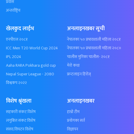
प्रवास
अन्तर्राष्ट्रिय
खेलकुद लाईभ
अनलाइनखबर सूची
एनपीएल २०८१
नेपालका ५० प्रभावशाली महिला २०८१
ICC Men T20 World Cup 2024
नेपालका ५० प्रभावशाली महिला २०८०
IPL 2024
चालीस मुनिका चालीस- २०८१
Aaha RARA Pokhara gold cup
मेरो कथा
Nepal Super League - 2080
फ्रन्टलाइन हिरोज्
विश्वकप २०२२
विशेष श्रृंखला
अनलाइनखबर
सहकारी संकट विशेष
हाम्रो टीम
लगुबित्त संकट विशेष
प्रयोगका सर्त
संसद विघटन विशेष
विज्ञापन