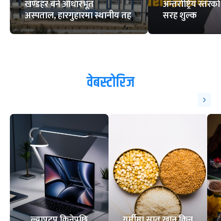
खण्डहर बने आधारभूत
अन्तर्राष्ट्रिय स्त
अस्पताल, हारगुहारमा स्थानीय तह
सरह शुल्क
वेबस्टोरिज
ल्यापटप किनेपछि
गर्मीमा सातु खानु किन