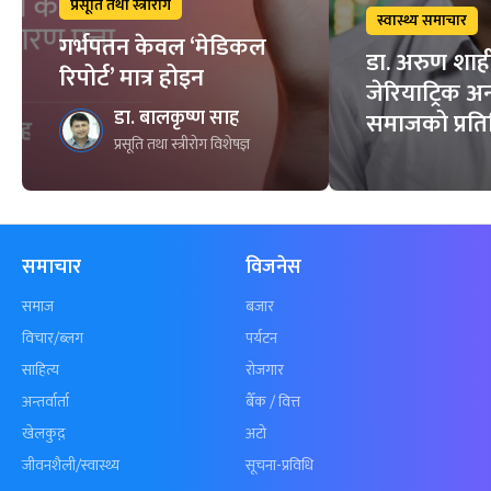
प्रसूति तथा स्त्रीरोग
स्वास्थ्य समाचार
गर्भपतन केवल ‘मेडिकल
डा. अरुण शाही अन
रिपोर्ट’ मात्र होइन
जेरियाट्रिक अ
डा. बालकृष्ण साह
समाजको प्रतिन
प्रसूति तथा स्त्रीरोग विशेषज्ञ
समाचार
विजनेस
समाज
बजार
विचार/ब्लग
पर्यटन
साहित्य
रोजगार
अन्तर्वार्ता
बैँक / वित्त
खेलकुद़़
अटो
जीवनशैली/स्वास्थ्य
सूचना-प्रविधि