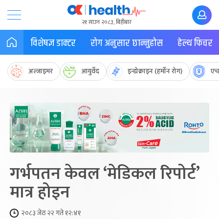
२१ साउन २०८३, बिहीबार
विशेषज्ञ डाक्टर
रोग अनुसार छान्नुहोस
हेल्थ फिचर
अल्जाइमर
आयुर्वेद
इन्डोक्राइन (हर्मोन रोग)
एच
गर्भपतन केवल ‘मेडिकल रिपोर्ट’
मात्र होइन
२०८३ जेठ २२ गते १२:४१