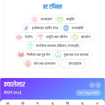
हट टपिक्स
अल्जाइमर
आयुर्वेद
इन्डोक्राइन (हर्मोन रोग)
एचआईभी
नेत्ररोग
प्रसूति तथा स्त्रीरोग
बालरोग
मानसिक स्वास्थ्य (डिप्रेसन, एन्जाइटी)
मिर्गौला तथा मुत्र रोग
मुख तथा दन्त स्वास्थ्य
योग तथा प्राणायाम
हेपटाइटिस
क्यालेन्डर
साउन २०८३
Jul
Aug 2026
/
आ
सो
मं
बु
बि
शु
श