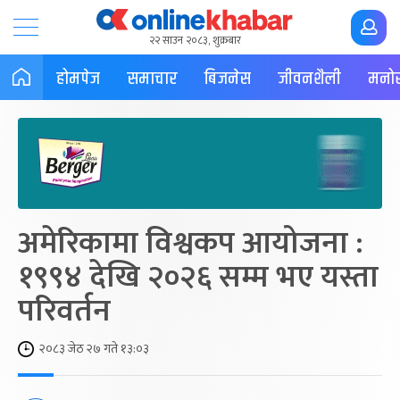
२२ साउन २०८३, शुक्रबार
होमपेज
समाचार
बिजनेस
जीवनशैली
मनोर
अमेरिकामा विश्वकप आयोजना :
१९९४ देखि २०२६ सम्म भए यस्ता
परिवर्तन
२०८३ जेठ २७ गते १३:०३