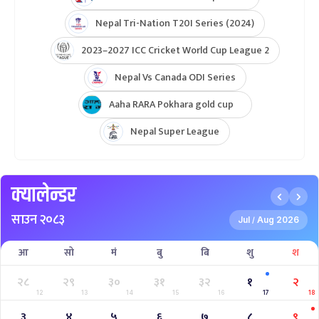
ICC Womens T20 World Cup Asia Qualifier
ICC U19 MENS CWC Asia Qualifier
Hongkong Quadrangular T20I Series
AFGHANISTAN U19 TOUR OF NEPAL 2025
Nepal Super League 2025
INTERNATIONAL WOMENS CHAMPIONSHIP 2025
AAHA RARA Pokhara Gold Cup 2025
NPL- NEPAL PREMIER LEAGUE (2024)
West Indies A Tour to Nepal 2024
Nepal Tri-Nation T20I Series (2024)
2023–2027 ICC Cricket World Cup League 2