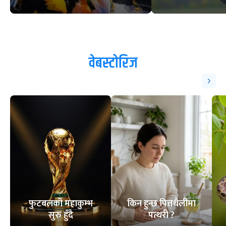
एसियन गेम्सका लागि छनोट
ट्रेन्डिङ
१
२
सगरमाथाको चुचुरोमा मेस्सीको
तस्वीर, भेटेरै उपहार दिने शेर्पाको
इच्छा
ओडीआईमा इशान पाण