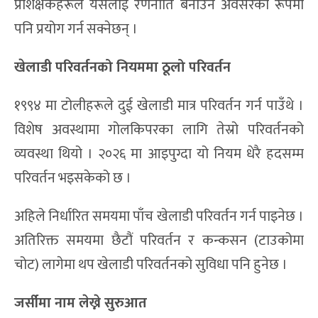
१९९४ का धेरै रंगशालामा अहिलेको जस्तो अत्याधुनिक
सुविधा थिएन । २०२६ का अमेरिकास्थित ११ वटै रंगशाला
एनएफएल टोलीका घरेलु मैदान हुन्, जहाँ प्रशस्त लक्जरी
सुइट र प्रिमियम सिटको व्यवस्था छ।
अब खेलमा ‘कूलिङ ब्रेक’
१९९४ मा गर्मी र आद्रताबीच पनि खेल रोकिँदैनथ्यो । २०२६ मा
भने प्रत्येक हाफमा तीन मिनेटको ‘वाटर ब्रेक’ हुनेछ ।
प्रशिक्षकहरूले यसलाई रणनीति बनाउने अवसरका रूपमा
पनि प्रयोग गर्न सक्नेछन् ।
खेलाडी परिवर्तनको नियममा ठूलो परिवर्तन