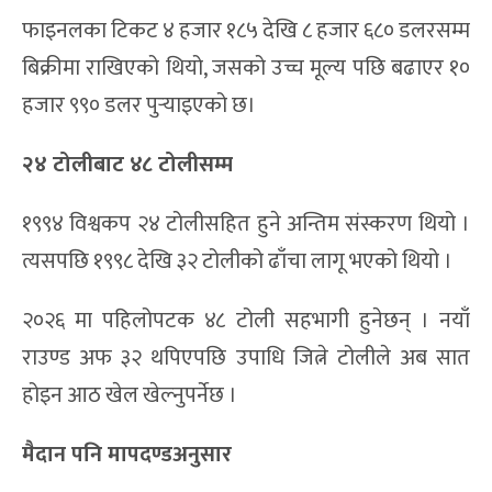
सन् १९९४ मा समूह चरणका खेलका टिकट २५ देखि ७५
डलरसम्म थिए भने फाइनलका टिकट १८० देखि ४७५
डलरसम्मका थिए । २०२६ मा समूह चरणका खेलका टिकट
१४० डलरदेखि २ हजार ७३५ डलरसम्म पुगेका छन् ।
फाइनलका टिकट ४ हजार १८५ देखि ८ हजार ६८० डलरसम्म
बिक्रीमा राखिएको थियो, जसको उच्च मूल्य पछि बढाएर १०
हजार ९९० डलर पुर्‍याइएको छ।