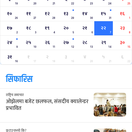
Nepal Vs Canada ODI Series
Aaha RARA Pokhara gold cup
Nepal Super League
क्यालेन्डर
साउन २०८३
Jul
Aug 2026
/
आ
सो
मं
बु
बि
शु
श
२८
२९
३०
३१
३२
१
२
12
13
14
15
16
17
18
३
४
५
६
७
८
९
19
20
21
22
23
24
25
१०
११
१२
१३
१४
१५
१६
26
27
28
29
30
31
1
१७
१८
१९
२०
२१
२२
२३