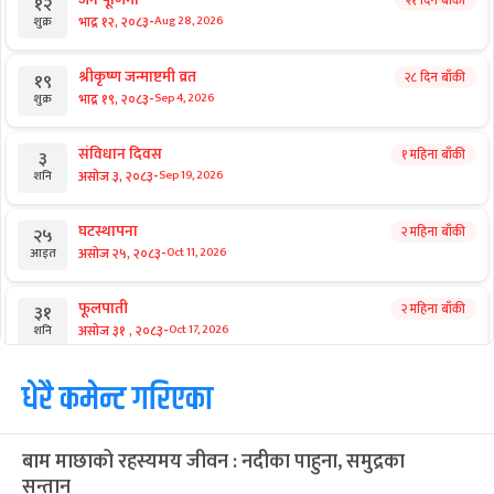
कभर स्टोरी
लगानी जुटाउने नाममा वर्षौंदेखि कर्णालीका
नदी ‘कब्जा’
छुटाउनुभयो कि?
डिजिटल भुक्तानीदेखि पुनर्निर्माण परियोजना
हस्तान्तरणसम्मका तीन निर्णय
आगामी बिदाहरु
जनै पूर्णिमा
२१ दिन बाँकी
१२
-
भाद्र १२, २०८३
Aug 28, 2026
शुक्र
श्रीकृष्ण जन्माष्टमी व्रत
२८ दिन बाँकी
१९
-
भाद्र १९, २०८३
Sep 4, 2026
शुक्र