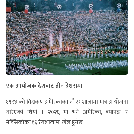
२०२६ मा भने सबै रंगशालालाई फिफाको सोही मापदण्ड
अनुसार हुनुपर्ने गरी परिमार्जन गरिएको छ ।
दर्शक संख्या झन्डै दोब्बर
१९९४ मा ५२ खेलमा ३५ लाख ९० हजार दर्शक पुगेका थिए,
जुन त्यतिबेलाको कीर्तिमान थियो । १०४ खेल हुने २०२६
विश्वकपमा ६० देखि ७० लाख दर्शक पुग्ने अनुमान गरिएको छ
।