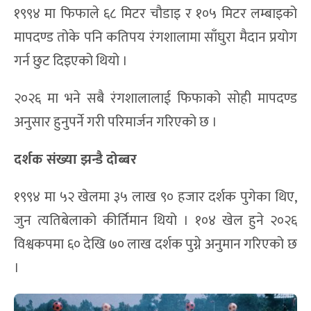
२४ टोलीबाट ४८ टोलीसम्म
१९९४ विश्वकप २४ टोलीसहित हुने अन्तिम संस्करण थियो ।
त्यसपछि १९९८ देखि ३२ टोलीको ढाँचा लागू भएको थियो ।
२०२६ मा पहिलोपटक ४८ टोली सहभागी हुनेछन् । नयाँ
राउण्ड अफ ३२ थपिएपछि उपाधि जित्ने टोलीले अब सात
होइन आठ खेल खेल्नुपर्नेछ ।
मैदान पनि मापदण्डअनुसार
१९९४ मा फिफाले ६८ मिटर चौडाइ र १०५ मिटर लम्बाइको
मापदण्ड तोके पनि कतिपय रंगशालामा साँघुरा मैदान प्रयोग
गर्न छुट दिइएको थियो ।