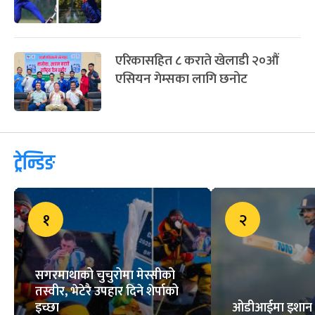
मैत्रीपूर्ण खेलमा अर्जेन्टिनाको सहज
जित, मेसीको पेनाल्टी गोल
नेपाली महिला क्रिकेट टोली एसिया
कपमा पनि छनोट हुन असफल
थाइल्यान्डले नेपाललाई दियो १३१
रनको लक्ष्य
एरिकासहित ८ कराते खेलाडी २०औं