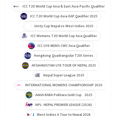
ICC T20 World Cup 2026
ICC Cricket World Cup League 2
Indian Premier League (IPL 2025)
ICC Women’s Under-19 T20 World Cup 2025
U19 Women\'s World Cup warmup
ICC Men T20 World Cup 2024
IPL 2024
Under Lights T20I Series 2026
ICC Womens T20 World Cup Global Qualifier 2026
NPL- Nepal Premier League 2025
ICC T20 World Cup Asia & East Asia-Pacific Qualifier
ICC T20 World Cup Asia-EAP Qaulifier 2025
Unity Cup Nepal vs West Indies 2025