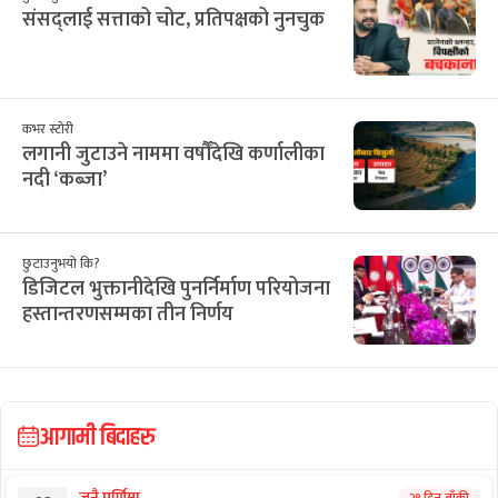
2
3
4
5
6
7
8
२४
२५
२६
२७
२८
२९
३०
9
10
11
12
13
14
15
३१
१
२
३
४
५
६
16
17
18
19
20
21
22
सिफारिस
राष्ट्रिय समाचार
ओझेलमा बजेट छलफल, संसदीय क्यालेन्डर
प्रभावित
छुटाउनुभयो कि?
संसद्लाई सत्ताको चोट, प्रतिपक्षको नुनचुक