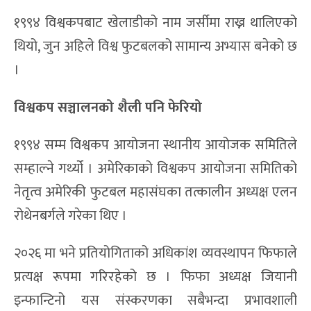
१९९४ मा टोलीहरूले दुई खेलाडी मात्र परिवर्तन गर्न पाउँथे ।
विशेष अवस्थामा गोलकिपरका लागि तेस्रो परिवर्तनको
व्यवस्था थियो । २०२६ मा आइपुग्दा यो नियम धेरै हदसम्म
परिवर्तन भइसकेको छ ।
अहिले निर्धारित समयमा पाँच खेलाडी परिवर्तन गर्न पाइनेछ ।
अतिरिक्त समयमा छैटौं परिवर्तन र कन्कसन (टाउकोमा
चोट) लागेमा थप खेलाडी परिवर्तनको सुविधा पनि हुनेछ ।
जर्सीमा नाम लेख्ने सुरुआत
१९९४ विश्वकपबाट खेलाडीको नाम जर्सीमा राख्न थालिएको
थियो, जुन अहिले विश्व फुटबलको सामान्य अभ्यास बनेको छ
।