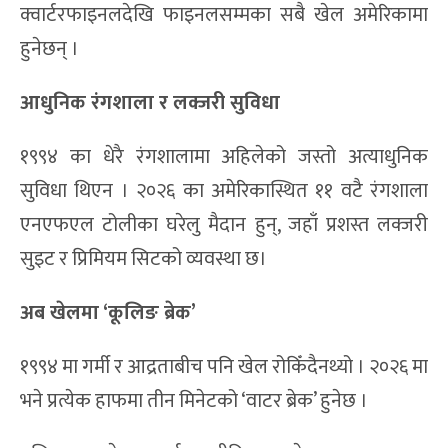
एक आयोजक देशबाट तीन देशसम्म
१९९४ को विश्वकप अमेरिकाका नौ रंगशालामा मात्र आयोजना
गरिएको थियो । २०२६ मा भने अमेरिका, क्यानडा र
मेक्सिकोका १६ रंगशालामा खेल हुनेछ ।
क्वार्टरफाइनलदेखि फाइनलसम्मका सबै खेल अमेरिकामा
हुनेछन् ।
आधुनिक रंगशाला र लक्जरी सुविधा