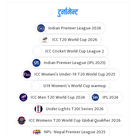
सन् १९९४ को विश्वकपले अमेरिकामा फुटबलको लोकप्रियता
बढाउने आधार तयार गरेको थियो । ३२ वर्षपछि त्यही भूमिमा
फर्किएको विश्वकप आकार, प्रविधि, व्यापार, नियम र दर्शक
अनुभवका हिसाबले निकै फरक भइसकेको छ ।
२४ टोली र ५२ खेलबाट सुरु भएको यात्रा अब ४८ टोली र
१०४ खेलसम्म पुगेको छ। प्रश्न भने अझै उही छ– विश्वकप
ठूलो त भयो, तर के अझ राम्रो पनि भयो ?
फिफा विश्वकप
फिफा विश्वकप २०२६
टुर्नामेन्ट
Indian Premier League 2026