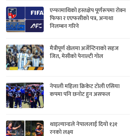
अन्तराष्ट्रिय नारी दिवस
७ महिना बाँकी
२४
-
फाल्गुन २४, २०८३
Mar 8, 2027
सोम
ग्याल्पो ल्होसार
७ महिना बाँकी
२५
प्रतिक्रिया दिनुहोस्
-
फाल्गुन २५, २०८३
Mar 9, 2027
मंगल
पूर्णिमा व्रत
७ महिना बाँकी
७
-
चैत्र ७, २०८३
Mar 21, 2027
आइत
सम्बन्धित खबर
फागुपूर्णिमा
७ महिना बाँकी
८
अमेरिकामा विश्वकप आयोजना : १९९४
-
चैत्र ८, २०८३
Mar 22, 2027
सोम
देखि २०२६ सम्म भए यस्ता परिवर्तन
एन्फामाथिको हस्तक्षेप पूर्णरूपमा रोक्न
फिफा र एएफसीको पत्र, अन्यथा
निलम्बन गरिने