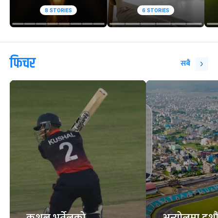
वेबस्टोरिज
फुटबलको महाकुम्भ
किन हुन्छ पित्तथैलीमा
सुरु हुँदै
पत्थरी ?
8
STORIES
6
STORIES