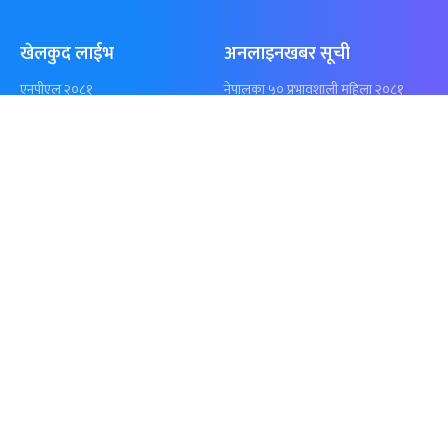
समाचार
विजनेस
समाज
बजार
विचार/ब्लग
पर्यटन
साहित्य
रोजगार
अन्तर्वार्ता
बैँक / वित्त
खेलकुद़़
अटो
जीवनशैली/स्वास्थ्य
सूचना-प्रविधि
प्रवास
अन्तर्राष्ट्रिय
खेलकुद लाईभ
अनलाइनखबर सूची
एनपीएल २०८१
नेपालका ५० प्रभावशाली महिला २०८१