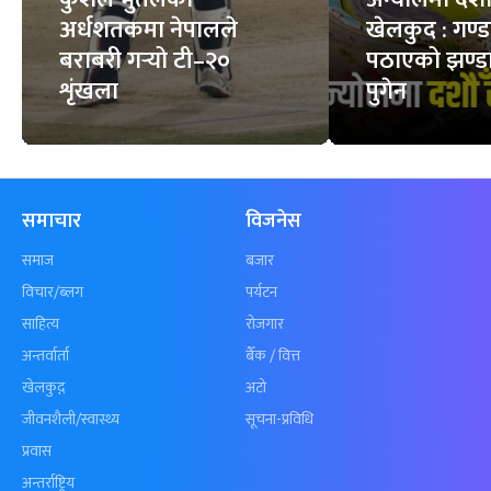
फिचर
सबै
कुशल भुर्तेलको
अन्योलमा दशौँ र
अर्धशतकमा नेपालले
खेलकुद : गण्
बराबरी गर्‍यो टी–२०
पठाएको झण्डा
शृंखला
पुगेन