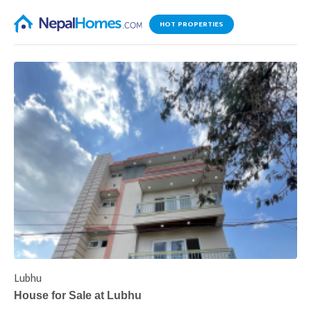
HOT PROPERTIES
Lubhu
C
House for Sale at Lubhu
H