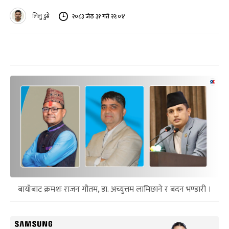
लिलु डुम्रे
२०८३ जेठ ३१ गते २२:०४
बायाँबाट क्रमशः राजन गौतम, डा. अच्युत्तम लामिछाने र बदन भण्डारी ।