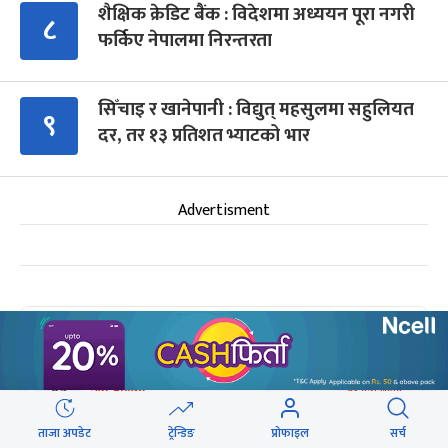
शैक्षिक क्रेडिट बैंक : विदेशमा अध्ययन पूरा नगरी
८
फर्किए नेपालमा निरन्तरता
सिँचाइ र खानेपानी : विद्युत् महसुलमा सहुलियत
९
दर, तर १३ प्रतिशत भ्याटको भार
Advertisment
आगामी बिदाहरु
जनै पूर्णिमा
२१ दिन बाँकी
१२
-
भाद्र १२, २०८३
Aug 28, 2026
शुक्र
ताजा अपडेट
ट्रेन्डिङ
प्रोफाइल
सर्च