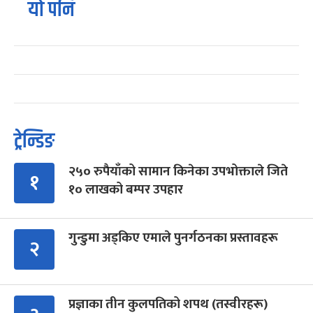
यो पनि
ट्रेन्डिङ
२५० रुपैयाँको सामान किनेका उपभोक्ताले जिते
१
१० लाखको बम्पर उपहार
गुन्डुमा अड्किए एमाले पुनर्गठनका प्रस्तावहरू
२
प्रज्ञाका तीन कुलपतिको शपथ (तस्वीरहरू)