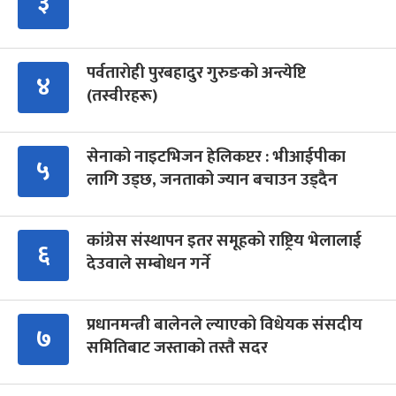
३
पर्वतारोही पुरबहादुर गुरुङको अन्त्येष्टि
४
(तस्वीरहरू)
सेनाको नाइटभिजन हेलिकप्टर : भीआईपीका
५
लागि उड्छ, जनताको ज्यान बचाउन उड्दैन
कांग्रेस संस्थापन इतर समूहको राष्ट्रिय भेलालाई
६
देउवाले सम्बोधन गर्ने
प्रधानमन्त्री बालेनले ल्याएको विधेयक संसदीय
७
समितिबाट जस्ताको तस्तै सदर