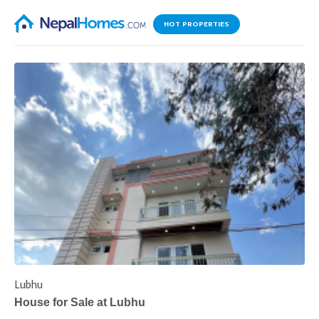
HOT PROPERTIES
Lubhu
C
House for Sale at Lubhu
H