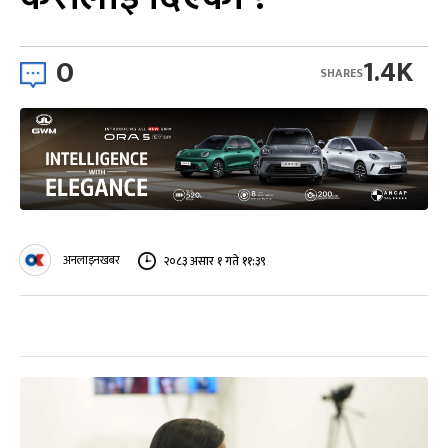
0
1.4K
SHARES
अनलाइनखबर
२०८३ असार १ गते ११:३९