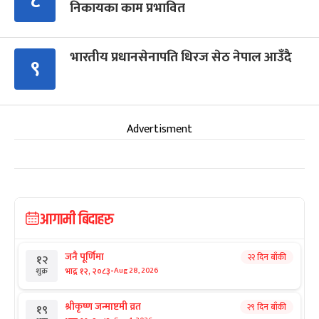
८
निकायका काम प्रभावित
भारतीय प्रधानसेनापति धिरज सेठ नेपाल आउँदै
९
Advertisment
आगामी बिदाहरु
जनै पूर्णिमा
२२ दिन बाँकी
१२
-
भाद्र १२, २०८३
Aug 28, 2026
शुक्र
श्रीकृष्ण जन्माष्टमी व्रत
२९ दिन बाँकी
१९