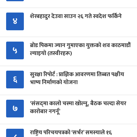
शेरबहादुर देउवा साउन २६ गते स्वदेश फर्किने
४
ब्रोड पिकमा ज्यान गुमाएका युक्तको शव काठमाडौं
५
ल्याइयो (तस्वीरहरू)
सुरक्षा रिपोर्ट : प्राज्ञिक आवरणमा तिब्बत पक्षीय
६
भाष्य निर्माणको योजना
‘संसद्‍मा कालो चस्मा खोल्नू, बैठक चल्दा सेयर
७
कारोबार नगर्नू’
राष्ट्रिय परिचयपत्रको ‘सर्भर’ समस्याले १६