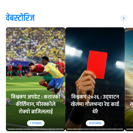
वेबस्टोरिज
विश्वकप अपडेट : कतारको
विश्वकप २०२६ : उद्घाटन
कीर्तिमान, मोरक्कोले
खेलमा गोलभन्दा रेड कार्ड
स
रोक्यो ब्राजिललाई
धेरै
7
STORIES
10
STORIES