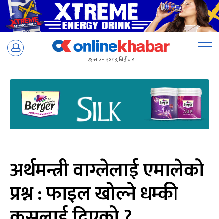
Skip
to
२१ साउन २०८३, बिहीबार
content
अर्थमन्त्री वाग्लेलाई एमालेको
प्रश्न : फाइल खोल्ने धम्की
कसलाई दिएको ?