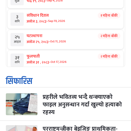
-
भाद्र १९, २०८३
Sep 4, 2026
शुक्र
संविधान दिवस
१ महिना बाँकी
३
-
असोज ३, २०८३
Sep 19, 2026
शनि
घटस्थापना
२ महिना बाँकी
२५
-
असोज २५, २०८३
Oct 11, 2026
आइत
फूलपाती
२ महिना बाँकी
३१
-
असोज ३१ , २०८३
Oct 17, 2026
शनि
कार्तिक सङ्क्रान्ति
२ महिना बाँकी
१
सिफारिस
-
कार्तिक १, २०८३
Oct 18, 2026
आइत
प्रहरीले भवितव्य भन्दै थन्क्याएको
महानवमी
२ महिना बाँकी
३
-
फाइल अनुसन्धान गर्दा खुल्यो हत्याको
कार्तिक ३, २०८३
Oct 20, 2026
मंगल
रहस्य
विजयादशमी
२ महिना बाँकी
४
-
कार्तिक ४, २०८३
Oct 21, 2026
बुध
परराष्ट्रमन्त्रीका बेइजिङ प्राथमिकता-