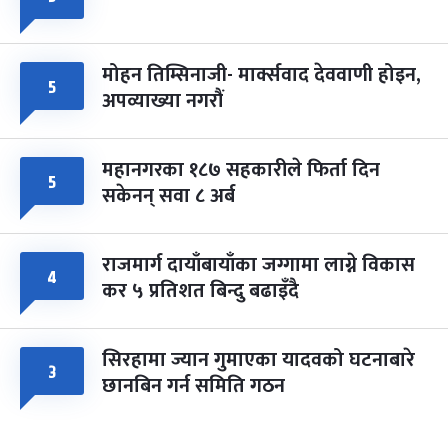
मोहन तिम्सिनाजी- मार्क्सवाद देववाणी होइन,
५
अपव्याख्या नगरौं
महानगरका १८७ सहकारीले फिर्ता दिन
५
सकेनन् सवा ८ अर्ब
राजमार्ग दायाँबायाँका जग्गामा लाग्ने विकास
४
कर ५ प्रतिशत बिन्दु बढाइँदै
सिरहामा ज्यान गुमाएका यादवको घटनाबारे
३
छानबिन गर्न समिति गठन