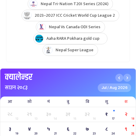
Nepal Tri-Nation T20I Series (2024)
2023–2027 ICC Cricket World Cup League 2
Nepal Vs Canada ODI Series
Aaha RARA Pokhara gold cup
Nepal Super League
क्यालेन्डर
साउन २०८३
Jul
Aug 2026
/
आ
सो
मं
बु
बि
शु
श
२८
२९
३०
३१
३२
१
२
12
13
14
15
16
17
18
३
४
५
६
७
८
९
19
20
21
22
23
24
25