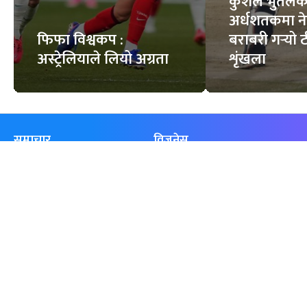
कुशल भुर्तेलक
अर्धशतकमा न
फिफा विश्वकप :
बराबरी गर्‍यो
अस्ट्रेलियाले लियो अग्रता
शृंखला
समाचार
विजनेस
समाज
बजार
विचार/ब्लग
पर्यटन
साहित्य
रोजगार
अन्तर्वार्ता
बैँक / वित्त
खेलकुद़़
अटो
जीवनशैली/स्वास्थ्य
सूचना-प्रविधि
प्रवास
अन्तर्राष्ट्रिय