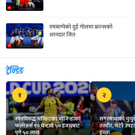
एमबाप्पेको दुई गाेलमा फ्रान्सको
शानदार जित
ट्रेन्डिङ
१
२
स्पेनविरुद्ध चम्किएका भोजिन्हाका
सगरमाथाको चुचुरो
फलोअर्स १० घन्टामै ५० हजारबाट
तस्वीर, भेटेरै उपहा
पुगे ५० लाख
इच्छा