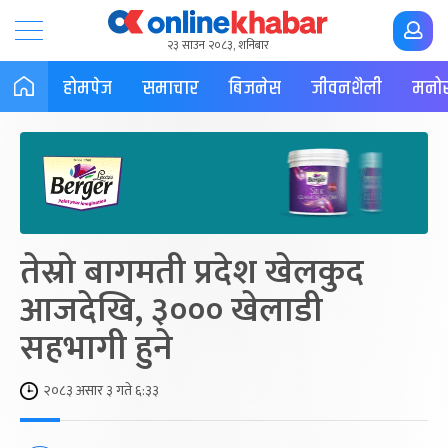
२३ साउन २०८३, शनिबार
होमपेज
समाचार
बिजनेस
जीवनशैली
मनोर
तेस्रो बागमती प्रदेश खेलकुद
आजदेखि, ३००० खेलाडी
सहभागी हुने
२०८३ असार ३ गते ६:३३