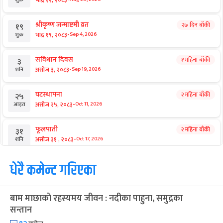
श्रीकृष्ण जन्माष्टमी व्रत
२७ दिन बाँकी
१९
-
भाद्र १९, २०८३
Sep 4, 2026
शुक्र
संविधान दिवस
१ महिना बाँकी
३
-
असोज ३, २०८३
Sep 19, 2026
शनि
घटस्थापना
२ महिना बाँकी
२५
-
असोज २५, २०८३
Oct 11, 2026
आइत
फूलपाती
२ महिना बाँकी
३१
-
असोज ३१ , २०८३
Oct 17, 2026
शनि
कार्तिक सङ्क्रान्ति
धेरै कमेन्ट गरिएका
२ महिना बाँकी
१
-
कार्तिक १, २०८३
Oct 18, 2026
आइत
बाम माछाको रहस्यमय जीवन : नदीका पाहुना, समुद्रका
महानवमी
२ महिना बाँकी
३
सन्तान
-
कार्तिक ३, २०८३
Oct 20, 2026
मंगल