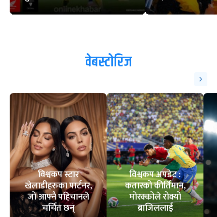
वेबस्टोरिज
विश्वकप स्टार
विश्वकप अपडेट :
खेलाडीहरुका पार्टनर,
कतारको कीर्तिमान,
जो आफ्नै पहिचानले
मोरक्कोले रोक्यो
चर्चित छन्
ब्राजिललाई