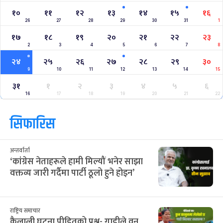
१०
११
१२
१३
१४
१५
१६
26
27
28
29
30
31
1
१७
१८
१९
२०
२१
२२
२३
2
3
4
5
6
7
8
२४
२५
२६
२७
२८
२९
३०
9
10
11
12
13
14
15
३१
१
२
३
४
५
६
16
17
18
19
20
21
22
सिफारिस
अन्तर्वार्ता
‘कांग्रेस नेताहरूले हामी मिल्यौं भनेर साझा
वक्तव्य जारी गर्दैमा पार्टी ठूलो हुने होइन’
राष्ट्रिय समाचार
कैलाली घटना पीडितको प्रश्न- गाडीले वन