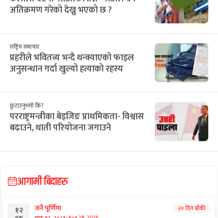
अतिक्रमण गरेको देख्नु भएको छ ?
राष्ट्रिय समाचार
प्रहरीले भवितव्य भन्दै थन्क्याएको फाइल
अनुसन्धान गर्दा खुल्यो हत्याको रहस्य
छुटाउनुभयो कि?
परराष्ट्रमन्त्रीका बेइजिङ प्राथमिकता- विश्वास
बढाउने, थाती परियोजना जगाउने
आगामी बिदाहरु
जनै पूर्णिमा
२० दिन बाँकी
१२
-
भाद्र १२, २०८३
Aug 28, 2026
शुक्र