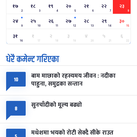
१७
१८
१९
२०
२१
२२
२३
अन्तराष्ट्रिय नारी दिवस
७ महिना बाँकी
२४
2
3
4
5
6
7
8
-
फाल्गुन २४, २०८३
Mar 8, 2027
सोम
२४
२५
२६
२७
२८
२९
३०
9
10
11
12
13
14
15
ग्याल्पो ल्होसार
७ महिना बाँकी
२५
३१
१
२
३
४
५
६
-
फाल्गुन २५, २०८३
Mar 9, 2027
मंगल
16
17
18
19
20
21
22
पूर्णिमा व्रत
७ महिना बाँकी
७
धेरै कमेन्ट गरिएका
-
चैत्र ७, २०८३
Mar 21, 2027
आइत
बाम माछाको रहस्यमय जीवन : नदीका
फागुपूर्णिमा
७ महिना बाँकी
८
१०
-
पाहुना, समुद्रका सन्तान
चैत्र ८, २०८३
Mar 22, 2027
सोम
सुनचाँदीको मूल्य बढ्यो
८
मधेशमा भयको रोटी सेक्दै सीके राउत
५