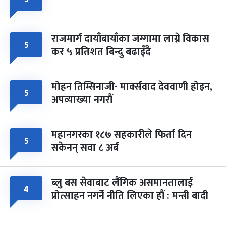
राजमार्ग दायाँबायाँका जग्गामा लाग्ने विकास
५
कर ५ प्रतिशत बिन्दु बढाइँदै
मोहन तिम्सिनाजी- मार्क्सवाद देववाणी होइन,
५
अपव्याख्या नगरौं
महानगरका १८७ सहकारीले फिर्ता दिन
५
सकेनन् सवा ८ अर्ब
ब्लु बस सेवाबाट लैंगिक असमानतालाई
४
प्रोत्साहन नगर्ने नीति लिएका हौं : मन्त्री बादी