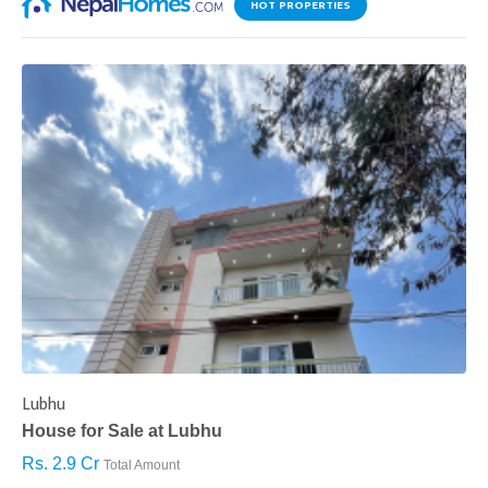
HOT PROPERTIES
Lubhu
C
House for Sale at Lubhu
H
Rs. 2.9 Cr
R
Total Amount