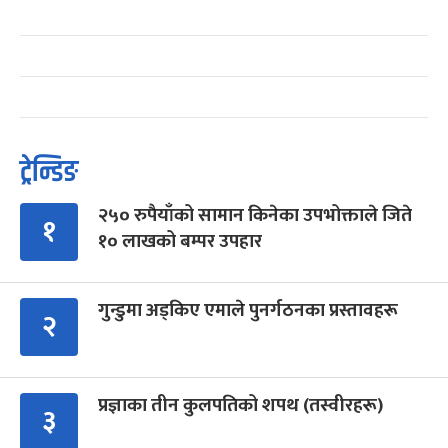
ट्रेन्डिङ
२५० रुपैयाँको सामान किनेका उपभोक्ताले जिते
१
१० लाखको बम्पर उपहार
गुन्डुमा अड्किए एमाले पुनर्गठनका प्रस्तावहरू
२
प्रज्ञाका तीन कुलपतिको शपथ (तस्वीरहरू)
३