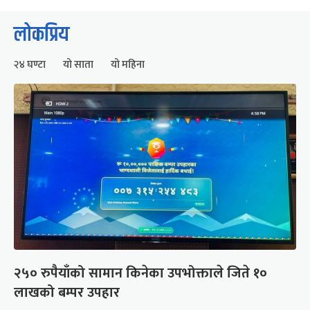
लोकप्रिय
२४ घण्टा
यो साता
यो महिना
२५० रुपैयाँको सामान किनेका उपभोक्ताले जिते १०
लाखको बम्पर उपहार