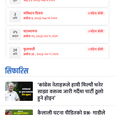
-
भाद्र १९, २०८३
Sep 4, 2026
शुक्र
संविधान दिवस
१ महिना बाँकी
३
-
असोज ३, २०८३
Sep 19, 2026
शनि
घटस्थापना
२ महिना बाँकी
२५
-
असोज २५, २०८३
Oct 11, 2026
आइत
फूलपाती
२ महिना बाँकी
३१
-
असोज ३१ , २०८३
Oct 17, 2026
शनि
कार्तिक सङ्क्रान्ति
२ महिना बाँकी
१
सिफारिस
-
कार्तिक १, २०८३
Oct 18, 2026
आइत
‘कांग्रेस नेताहरूले हामी मिल्यौं भनेर
महानवमी
२ महिना बाँकी
३
-
साझा वक्तव्य जारी गर्दैमा पार्टी ठूलो
कार्तिक ३, २०८३
Oct 20, 2026
मंगल
हुने होइन’
विजयादशमी
२ महिना बाँकी
४
-
कार्तिक ४, २०८३
Oct 21, 2026
बुध
कैलाली घटना पीडितको प्रश्न- गाडीले