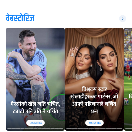
वेबस्टोरिज
विश्वकप स्टार
खेलाडीहरुका पार्टनर, जो
व
मेस्सीको खेल जति चर्चित,
आफ्नै पहिचानले चर्चित
ट्याटो पनि उति नै चर्चित
छन्
13
STORIES
10
STORIES