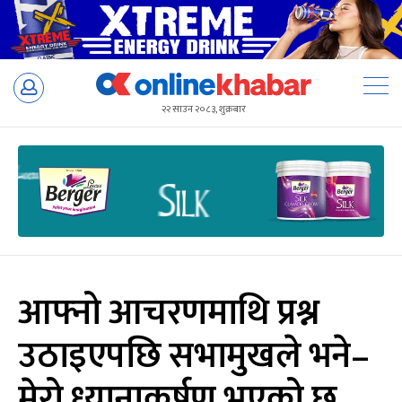
Skip
to
२२ साउन २०८३, शुक्रबार
content
आफ्नो आचरणमाथि प्रश्न
उठाइएपछि सभामुखले भने–
मेरो ध्यानाकर्षण भएको छ