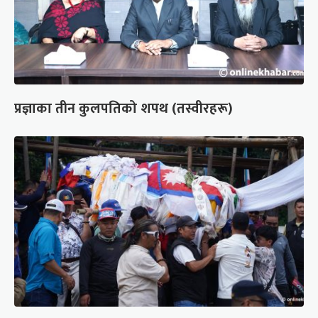
प्रज्ञाका तीन कुलपतिको शपथ (तस्वीरहरू)