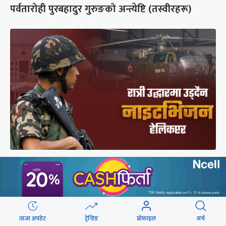
पर्वतारोही पुरबहादुर गुरुङको अन्त्येष्टि (तस्वीरहरू)
सेनाको नाइटभिजन हेलिकप्टर : भीआईपीका लागि उड्छ,
जनताको ज्यान बचाउन उड्दैन
ताजा अपडेट
ट्रेन्डिङ
प्रोफाइल
सर्च