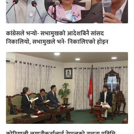
कांग्रेसले भन्यो- सभामुखको आदेशबिनै सांसद
निकालियाे, सभामुखले भने- निकालिएकाे हाेइन
कोरियाली लगानीकर्तालाई नेपालको सूचना प्रविधि