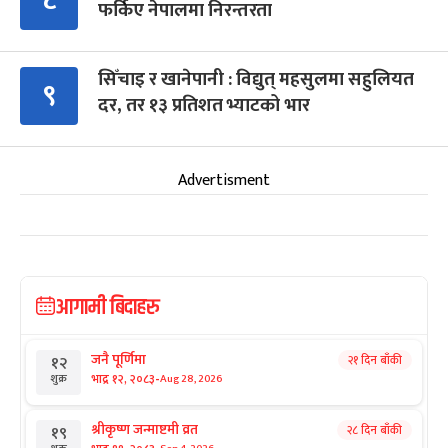
८
फर्किए नेपालमा निरन्तरता
सिँचाइ र खानेपानी : विद्युत् महसुलमा सहुलियत
९
दर, तर १३ प्रतिशत भ्याटको भार
Advertisment
आगामी बिदाहरु
जनै पूर्णिमा
२१ दिन बाँकी
१२
-
भाद्र १२, २०८३
Aug 28, 2026
शुक्र
श्रीकृष्ण जन्माष्टमी व्रत
२८ दिन बाँकी
१९