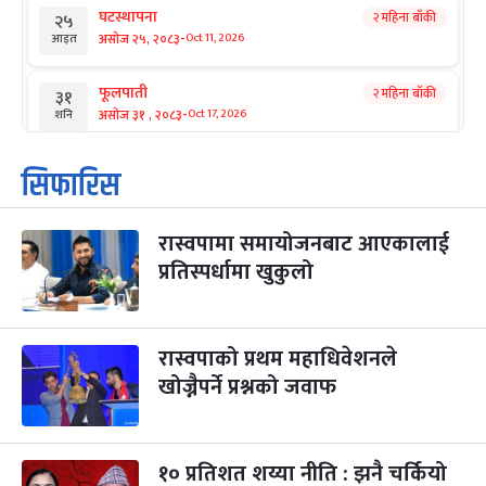
घटस्थापना
२ महिना बाँकी
२५
-
असोज २५, २०८३
Oct 11, 2026
आइत
फूलपाती
२ महिना बाँकी
३१
-
असोज ३१ , २०८३
Oct 17, 2026
शनि
कार्तिक सङ्क्रान्ति
२ महिना बाँकी
१
सिफारिस
-
कार्तिक १, २०८३
Oct 18, 2026
आइत
रास्वपामा समायोजनबाट आएकालाई
महानवमी
२ महिना बाँकी
३
-
प्रतिस्पर्धामा खुकुलो
कार्तिक ३, २०८३
Oct 20, 2026
मंगल
विजयादशमी
२ महिना बाँकी
४
-
कार्तिक ४, २०८३
Oct 21, 2026
बुध
रास्वपाको प्रथम महाधिवेशनले
खोज्नैपर्ने प्रश्नको जवाफ
पापा‌ङ्कुशा एकादशी व्रत
२ महिना बाँकी
५
-
कार्तिक ५, २०८३
Oct 22, 2026
बिहि
१० प्रतिशत शय्या नीति : झनै चर्कियो
कुकुर तिहार
३ महिना बाँकी
२२