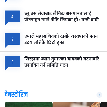
ब्लु बस सेवाबाट लैंगिक असमानतालाई
४
प्रोत्साहन नगर्ने नीति लिएका हौं : मन्त्री बादी
एमाले महासचिवको दाबी- रास्वपाको पतन
३
उदय जत्तिकै छिटो हुन्छ
सिरहामा ज्यान गुमाएका यादवको घटनाबारे
३
छानबिन गर्न समिति गठन
वेबस्टोरिज