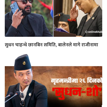
सुधन चाहन्थे छानबिन समिति, बालेनले मागे राजीनामा