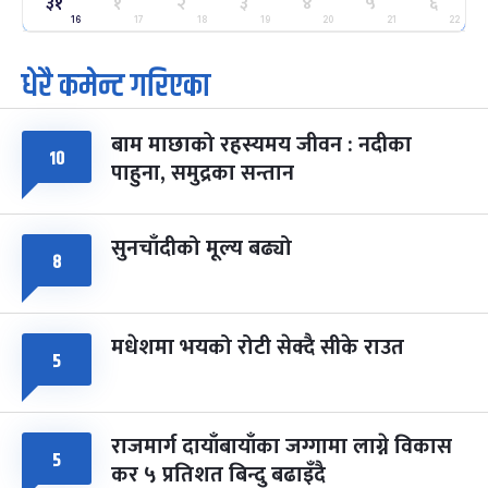
३१
ग्याल्पो ल्होसार
१
२
३
४
५
६
७ महिना बाँकी
२५
-
फाल्गुन २५, २०८३
Mar 9, 2027
मंगल
16
17
18
19
20
21
22
धेरै कमेन्ट गरिएका
पूर्णिमा व्रत
७ महिना बाँकी
७
-
चैत्र ७, २०८३
Mar 21, 2027
आइत
बाम माछाको रहस्यमय जीवन : नदीका
फागुपूर्णिमा
१०
७ महिना बाँकी
८
पाहुना, समुद्रका सन्तान
-
चैत्र ८, २०८३
Mar 22, 2027
सोम
सुनचाँदीको मूल्य बढ्यो
८
मधेशमा भयको रोटी सेक्दै सीके राउत
५
राजमार्ग दायाँबायाँका जग्गामा लाग्ने विकास
५
कर ५ प्रतिशत बिन्दु बढाइँदै