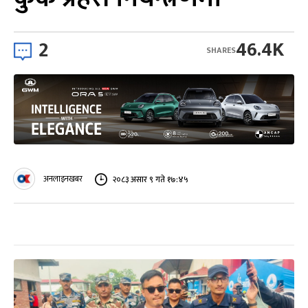
2
46.4K
SHARES
अनलाइनखबर
२०८३ असार ९ गते १७:४५