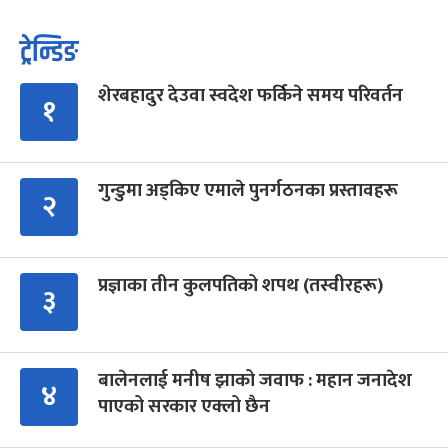
ट्रेन्डिङ
शेरबहादुर देउवा स्वदेश फर्किने समय परिवर्तन
१
गुन्डुमा अड्किए एमाले पुनर्गठनका प्रस्तावहरू
२
प्रज्ञाका तीन कुलपतिको शपथ (तस्वीरहरू)
३
बालेनलाई मनीष झाको जवाफ : महान जनादेश
४
पाएको सरकार एक्लो छैन