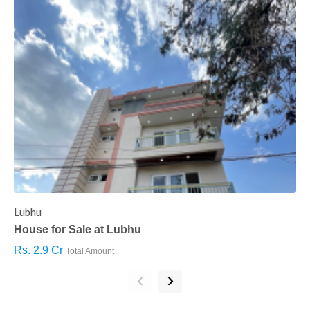
Lubhu
C
House for Sale at Lubhu
H
Rs. 2.9 Cr
R
Total Amount
‹
›