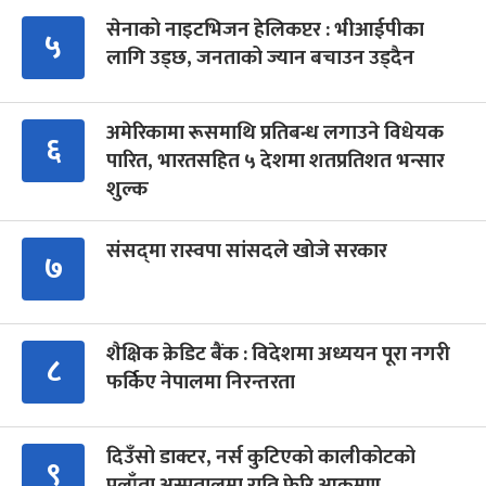
सेनाको नाइटभिजन हेलिकप्टर : भीआईपीका
५
लागि उड्छ, जनताको ज्यान बचाउन उड्दैन
अमेरिकामा रूसमाथि प्रतिबन्ध लगाउने विधेयक
६
पारित, भारतसहित ५ देशमा शतप्रतिशत भन्सार
शुल्क
संसद्‍मा रास्वपा सांसदले खोजे सरकार
७
शैक्षिक क्रेडिट बैंक : विदेशमा अध्ययन पूरा नगरी
८
फर्किए नेपालमा निरन्तरता
दिउँसो डाक्टर, नर्स कुटिएको कालीकोटको
९
पलाँता अस्पतालमा राति फेरि आक्रमण