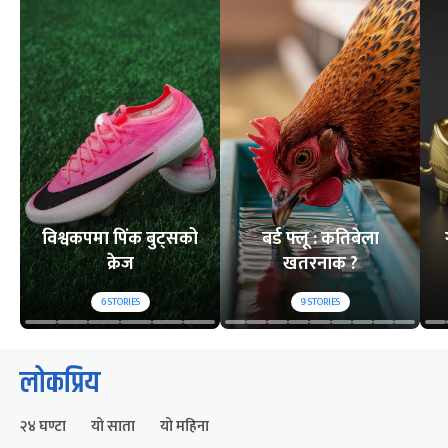
विश्वकपमा पिंक बुट्सको
बर्ड फ्लू : कतिबेला
क्रेज
खतरनाक ?
6
STORIES
9
STORIES
लोकप्रिय
२४ घण्टा
यो साता
यो महिना