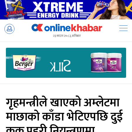
Skip
to
२३ साउन २०८३, शनिबार
content
गृहमन्त्रीले खाएको अम्लेटमा
माछाको काँडा भेटिएपछि दुई
कुक प्रहरी नियन्त्रणमा