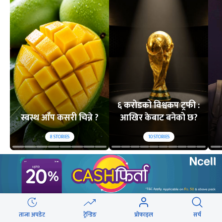
६ करोडको विश्वकप ट्रफी :
स्वस्थ आँप कसरी चिन्ने ?
आखिर केबाट बनेको छ?
8
STORIES
10
STORIES
लोकप्रिय
२४ घण्टा
यो साता
यो महिना
ताजा अपडेट
ट्रेन्डिङ
प्रोफाइल
सर्च