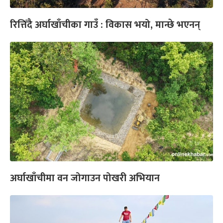
रित्तिँदै अर्घाखाँचीका गाउँ : विकास भयो, मान्छे भएनन्
अर्घाखाँचीमा वन जोगाउन पोखरी अभियान