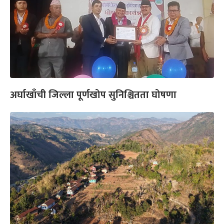
अर्घाखाँची जिल्ला पूर्णखोप सुनिश्चितता घोषणा