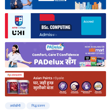
अर्घाखाँची
गिद्ध प्रजनन