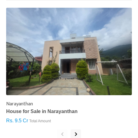
Narayanthan
I
House for Sale in Narayanthan
H
Rs. 9.5 Cr
R
Total Amount
‹
›