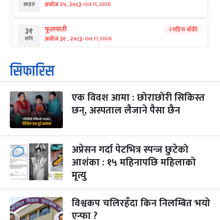
-
असोज २५, २०८३
Oct 11, 2026
आइत
फूलपाती
२ महिना बाँकी
३१
-
असोज ३१ , २०८३
Oct 17, 2026
शनि
कार्तिक सङ्क्रान्ति
२ महिना बाँकी
१
सिफारिस
-
कार्तिक १, २०८३
Oct 18, 2026
आइत
एक विवश आमा : छोराछोरी सिकिस्त
महानवमी
२ महिना बाँकी
३
-
छन्, अस्पताल लैजाने पैसा छैन
कार्तिक ३, २०८३
Oct 20, 2026
मंगल
विजयादशमी
२ महिना बाँकी
४
-
कार्तिक ४, २०८३
Oct 21, 2026
बुध
अप्रेसन गर्दा पेटभित्र स्पन्ज छुटेको
आशंका : १५ महिनापछि महिलाको
पापा‌ङ्कुशा एकादशी व्रत
२ महिना बाँकी
५
मृत्यु
-
कार्तिक ५, २०८३
Oct 22, 2026
बिहि
विश्वकप चलिरहँदा किन निलम्बित भयो
कुकुर तिहार
३ महिना बाँकी
२२
-
कार्तिक २२, २०८३
Nov 8, 2026
आइत
एन्फा ?