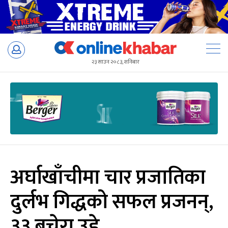
Skip
to
२३ साउन २०८३, शनिबार
content
अर्घाखाँचीमा चार प्रजातिका
दुर्लभ गिद्धको सफल प्रजनन्,
३३ बचेरा उडे