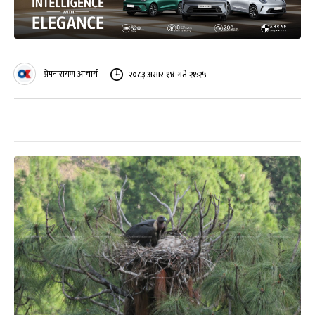
प्रेमनारायण आचार्य
२०८३ असार १४ गते २१:२५