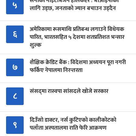
सेनाको नाइटभिजन हेलिकप्टर : भीआईपीका
५
लागि उड्छ, जनताको ज्यान बचाउन उड्दैन
अमेरिकामा रूसमाथि प्रतिबन्ध लगाउने विधेयक
६
पारित, भारतसहित ५ देशमा शतप्रतिशत भन्सार
शुल्क
शैक्षिक क्रेडिट बैंक : विदेशमा अध्ययन पूरा नगरी
७
फर्किए नेपालमा निरन्तरता
संसद्‍मा रास्वपा सांसदले खोजे सरकार
८
दिउँसो डाक्टर, नर्स कुटिएको कालीकोटको
९
पलाँता अस्पतालमा राति फेरि आक्रमण