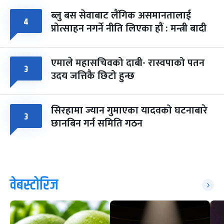
ब्लु बस सेवाबाट लैंगिक असमानतालाई
४
प्रोत्साहन नगर्ने नीति लिएका हौं : मन्त्री बादी
एमाले महासचिवको दाबी- रास्वपाको पतन
३
उदय जत्तिकै छिटो हुन्छ
सिरहामा ज्यान गुमाएका यादवको घटनाबारे
३
छानबिन गर्न समिति गठन
वेबस्टोरिज