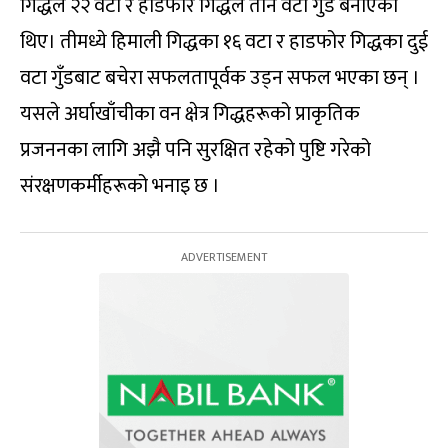
गिद्धले २२ वटा र हाडफोर गिद्धले तीन वटा गुँड बनाएका
थिए। तीमध्ये हिमाली गिद्धका १६ वटा र हाडफोर गिद्धका दुई
वटा गुँडबाट बचेरा सफलतापूर्वक उड्न सफल भएका छन् ।
यसले अर्घाखाँचीका वन क्षेत्र गिद्धहरूको प्राकृतिक
प्रजननका लागि अझै पनि सुरक्षित रहेको पुष्टि गरेको
संरक्षणकर्मीहरूको भनाइ छ ।