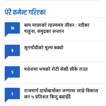
धेरै कमेन्ट गरिएका
पूर्णिमा व्रत
७ महिना बाँकी
७
-
चैत्र ७, २०८३
Mar 21, 2027
आइत
बाम माछाको रहस्यमय जीवन : नदीका
फागुपूर्णिमा
१०
७ महिना बाँकी
८
पाहुना, समुद्रका सन्तान
-
चैत्र ८, २०८३
Mar 22, 2027
सोम
सुनचाँदीको मूल्य बढ्यो
८
मधेशमा भयको रोटी सेक्दै सीके राउत
५
राजमार्ग दायाँबायाँका जग्गामा लाग्ने विकास
५
कर ५ प्रतिशत बिन्दु बढाइँदै