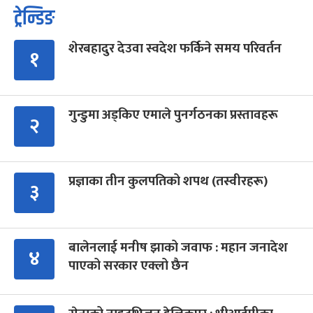
ट्रेन्डिङ
शेरबहादुर देउवा स्वदेश फर्किने समय परिवर्तन
१
गुन्डुमा अड्किए एमाले पुनर्गठनका प्रस्तावहरू
२
प्रज्ञाका तीन कुलपतिको शपथ (तस्वीरहरू)
३
बालेनलाई मनीष झाको जवाफ : महान जनादेश
४
पाएको सरकार एक्लो छैन