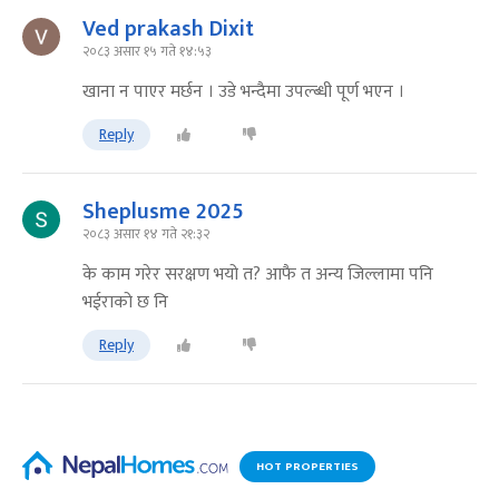
Ved prakash Dixit
२०८३ असार १५ गते १४:५३
खाना न पाएर मर्छन । उड‍े भन्दैमा उपल्ब्धी पूर्ण भएन ।
Reply
Sheplusme 2025
२०८३ असार १४ गते २१:३२
के काम गरेर सरक्षण भयो त? आफै त अन्य जिल्लामा पनि
भईराको छ नि
Reply
HOT PROPERTIES