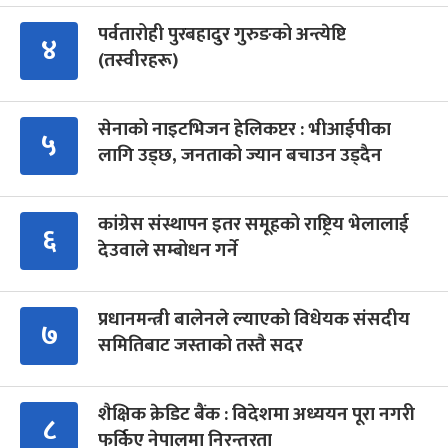
पर्वतारोही पुरबहादुर गुरुङको अन्त्येष्टि
४
(तस्वीरहरू)
सेनाको नाइटभिजन हेलिकप्टर : भीआईपीका
५
लागि उड्छ, जनताको ज्यान बचाउन उड्दैन
कांग्रेस संस्थापन इतर समूहको राष्ट्रिय भेलालाई
६
देउवाले सम्बोधन गर्ने
प्रधानमन्त्री बालेनले ल्याएको विधेयक संसदीय
७
समितिबाट जस्ताको तस्तै सदर
शैक्षिक क्रेडिट बैंक : विदेशमा अध्ययन पूरा नगरी
८
फर्किए नेपालमा निरन्तरता