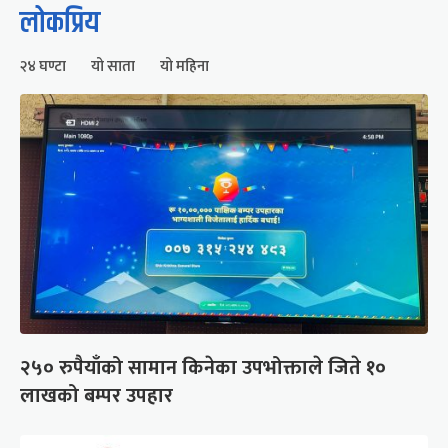
लोकप्रिय
२४ घण्टा
यो साता
यो महिना
२५० रुपैयाँको सामान किनेका उपभोक्ताले जिते १०
लाखको बम्पर उपहार