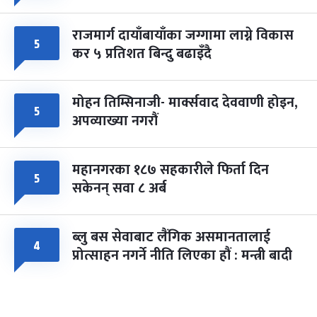
राजमार्ग दायाँबायाँका जग्गामा लाग्ने विकास
५
कर ५ प्रतिशत बिन्दु बढाइँदै
मोहन तिम्सिनाजी- मार्क्सवाद देववाणी होइन,
५
अपव्याख्या नगरौं
महानगरका १८७ सहकारीले फिर्ता दिन
५
सकेनन् सवा ८ अर्ब
ब्लु बस सेवाबाट लैंगिक असमानतालाई
४
प्रोत्साहन नगर्ने नीति लिएका हौं : मन्त्री बादी