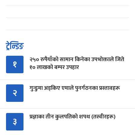
ट्रेन्डिङ
२५० रुपैयाँको सामान किनेका उपभोक्ताले जिते
१
१० लाखको बम्पर उपहार
गुन्डुमा अड्किए एमाले पुनर्गठनका प्रस्तावहरू
२
प्रज्ञाका तीन कुलपतिको शपथ (तस्वीरहरू)
३