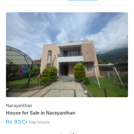
Narayanthan
I
House for Sale in Narayanthan
H
Rs. 9.5 Cr
R
Total Amount