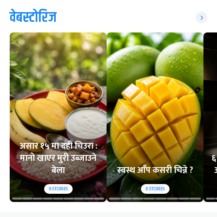
वेबस्टोरिज
असार १५ मा दही चिउरा :
मानो खाएर मुरी उब्जाउने
६
बेला
स्वस्थ आँप कसरी चिन्ने ?
9
STORIES
8
STORIES