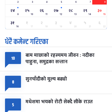
2
3
4
5
6
7
8
अन्तराष्ट्रिय नारी दिवस
७ महिना बाँकी
२४
-
२४
२५
२६
२७
२८
२९
३०
फाल्गुन २४, २०८३
Mar 8, 2027
सोम
9
10
11
12
13
14
15
३१
ग्याल्पो ल्होसार
१
२
३
४
५
६
७ महिना बाँकी
२५
-
फाल्गुन २५, २०८३
Mar 9, 2027
मंगल
16
17
18
19
20
21
22
धेरै कमेन्ट गरिएका
पूर्णिमा व्रत
७ महिना बाँकी
७
-
चैत्र ७, २०८३
Mar 21, 2027
आइत
बाम माछाको रहस्यमय जीवन : नदीका
फागुपूर्णिमा
१०
७ महिना बाँकी
८
पाहुना, समुद्रका सन्तान
-
चैत्र ८, २०८३
Mar 22, 2027
सोम
सुनचाँदीको मूल्य बढ्यो
८
मधेशमा भयको रोटी सेक्दै सीके राउत
५