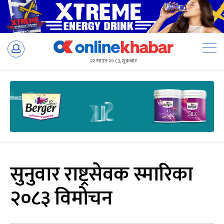
Skip
to
२२ साउन २०८३, शुक्रबार
content
सुनुवार राष्ट्रसेवक स्मारिका
२०८३ विमोचन