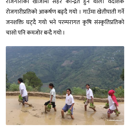
रोजगारीको खोजीमा सहर केन्द्रित हुन थाले। वैदेशिक
रोजगारीप्रतिको आकर्षण बढ्दै गयो । गाउँमा खेतीपाती गर्ने
जनशक्ति घट्दै गयो भने परम्परागत कृषि संस्कृतिप्रतिको
चासो पनि कमजोर बन्दै गयो ।