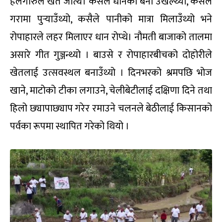
हलगोरुले खेत जोत्थे। कसैले धानको बेर्ना उखेल्थ्यो, कसैले
गरामा पुर्‍याउँथ्यो, कसैले पानीको मात्रा मिलाउँथ्यो भने
रोपाहारले लहर मिलाएर धान रोप्थे। नौमती बाजाको तालमा
असारे गीत गुञ्जन्थ्यो । बाउसे र रोपाहारबीचको दोहोरीले
खेतलाई उत्सवस्थल बनाउँथ्यो । दिनभरको श्रमपछि भोज
खाने, माटोको टीका लगाउने, चेलीबेटीलाई दक्षिणा दिने तथा
हिलो छ्यापाछ्याप गरेर रमाउने चलनले बेठीलाई किसानको
पर्वका रूपमा स्थापित गरेको थियो ।