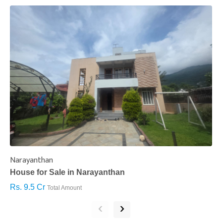
Narayanthan
I
House for Sale in Narayanthan
H
Rs. 9.5 Cr
R
Total Amount
‹
›