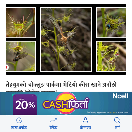
तेह्रथुमको चोःत्लुङ पार्कमा भेटियो कीरा खाने अनौठो
वनस्पति ‘ड्रोसेरा लुनाटा’
ताजा अपडेट
ट्रेन्डिङ
प्रोफाइल
सर्च