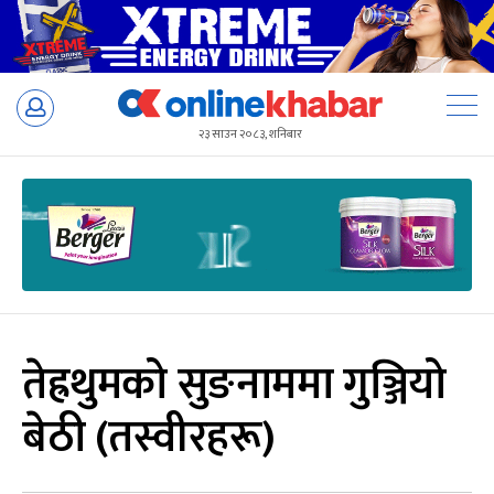
Skip
to
२३ साउन २०८३, शनिबार
content
तेह्रथुमको सुङनाममा गुञ्जियो
बेठी (तस्वीरहरू)