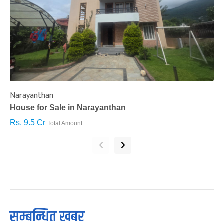
Narayanthan
I
House for Sale in Narayanthan
H
Rs. 9.5 Cr
R
Total Amount
‹
›
सम्बन्धित खबर