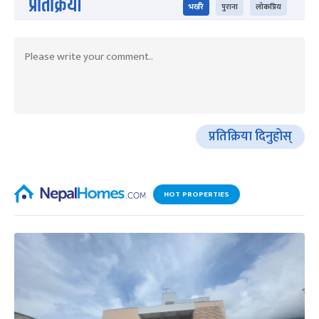
प्रतिक्रिया
भर्खरै
पुराना
लोकप्रिय
प्रतिक्रिया दिनुहोस्
HOT PROPERTIES