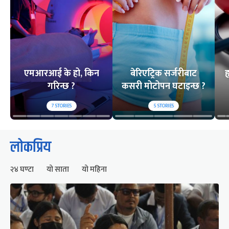
एमआरआई के हो, किन
बेरिएट्रिक सर्जरीबाट
ह
गरिन्छ ?
कसरी मोटोपन घटाइन्छ ?
7
STORIES
5
STORIES
लोकप्रिय
२४ घण्टा
यो साता
यो महिना