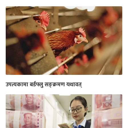
उपत्यकामा बर्डफ्लु सङ्क्रमण यथावत्