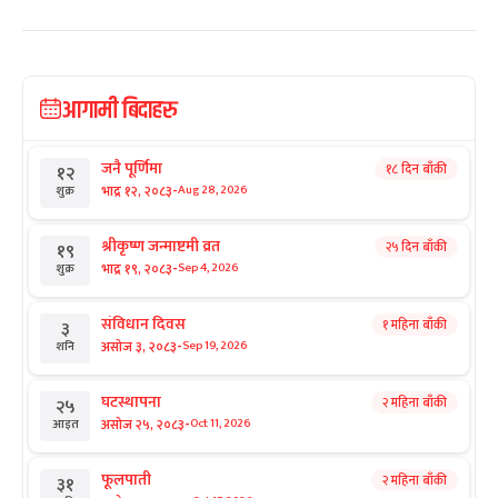
आगामी बिदाहरु
जनै पूर्णिमा
१८ दिन बाँकी
१२
-
भाद्र १२, २०८३
Aug 28, 2026
शुक्र
श्रीकृष्ण जन्माष्टमी व्रत
२५ दिन बाँकी
१९
-
भाद्र १९, २०८३
Sep 4, 2026
शुक्र
संविधान दिवस
१ महिना बाँकी
३
-
असोज ३, २०८३
Sep 19, 2026
शनि
घटस्थापना
२ महिना बाँकी
२५
-
असोज २५, २०८३
Oct 11, 2026
आइत
फूलपाती
२ महिना बाँकी
३१