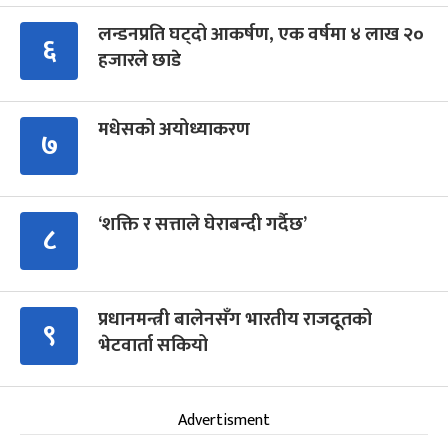
लन्डनप्रति घट्दो आकर्षण, एक वर्षमा ४ लाख २०
६
हजारले छाडे
मधेसको अयोध्याकरण
७
‘शक्ति र सत्ताले घेराबन्दी गर्दैछ’
८
प्रधानमन्त्री बालेनसँग भारतीय राजदूतको
९
भेटवार्ता सकियो
Advertisment