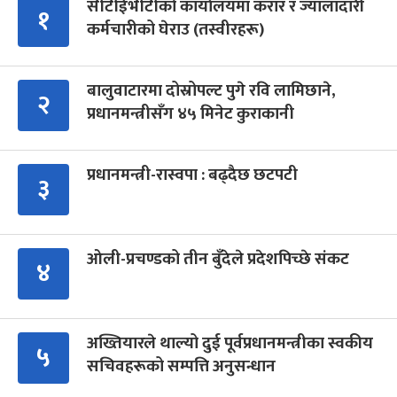
सीटीईभीटीको कार्यालयमा करार र ज्यालादारी
१
कर्मचारीको घेराउ (तस्वीरहरू)
बालुवाटारमा दोस्रोपल्ट पुगे रवि लामिछाने,
२
प्रधानमन्त्रीसँग ४५ मिनेट कुराकानी
प्रधानमन्त्री-रास्वपा : बढ्दैछ छटपटी
३
ओली-प्रचण्डको तीन बुँदेले प्रदेशपिच्छे संकट
४
अख्तियारले थाल्यो दुई पूर्वप्रधानमन्त्रीका स्वकीय
५
सचिवहरूको सम्पत्ति अनुसन्धान