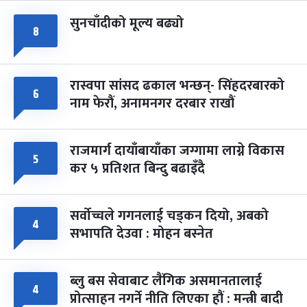
सुनचाँदीको मूल्य बढ्यो
फागुपूर्णिमा
७ महिना बाँकी
८
८
-
चैत्र ८, २०८३
Mar 22, 2027
सोम
रास्वपा सांसद ढकाल भन्छन्- सिंहदरबारको
६
नाम फेरौं, अनामनगर दरबार राखौं
राजमार्ग दायाँबायाँका जग्गामा लाग्ने विकास
५
कर ५ प्रतिशत बिन्दु बढाइँदै
सर्वोच्चले गगनलाई चड्कन दियो, अबको
४
सभापति देउवा : मोहन बस्नेत
ब्लु बस सेवाबाट लैंगिक असमानतालाई
४
प्रोत्साहन नगर्ने नीति लिएका हौं : मन्त्री बादी