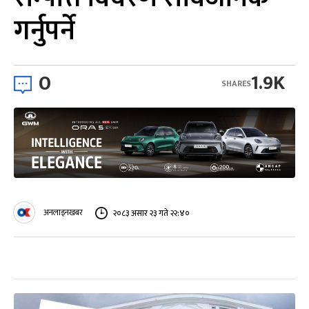
गर्नुपर्ने
0
1.9K
SHARES
अनलाइनखबर
२०८३ असार २३ गते २२:४०