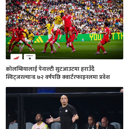
कोलम्बियालाई पेनाल्टी सुटआउटमा हराउँदै
स्विट्जरल्यान्ड ७२ वर्षपछि क्वार्टरफाइनलमा प्रवेश