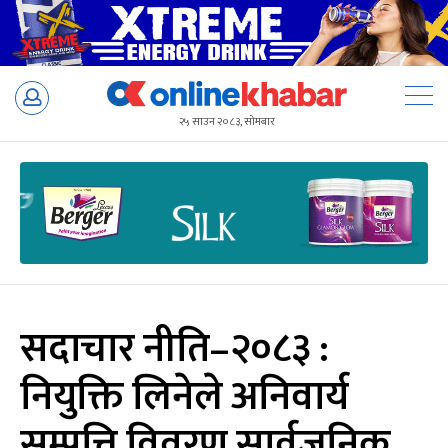
Skip
to
२५ साउन २०८३, सोमबार
content
सदाचार नीति–२०८३ :
नियुक्ति लिनेले अनिवार्य
सम्पत्ति विवरण सार्वजनिक