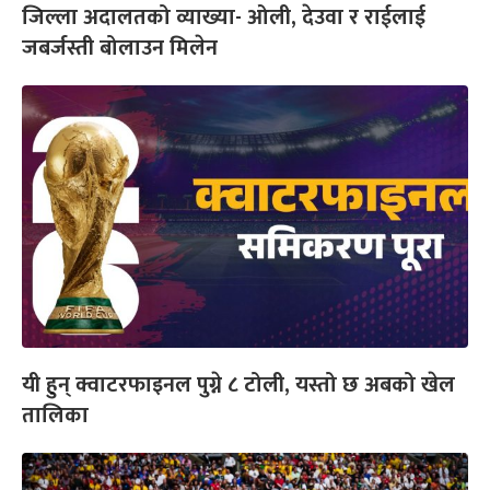
जिल्ला अदालतको व्याख्या- ओली, देउवा र राईलाई
जबर्जस्ती बोलाउन मिलेन
यी हुन् क्वाटरफाइनल पुग्ने ८ टोली, यस्तो छ अबको खेल
तालिका