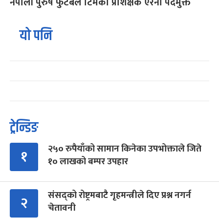
नेपाली पुरुष फुटबल टिमका प्रशिक्षक एरेना पदमुक्त
यो पनि
ट्रेन्डिङ
२५० रुपैयाँको सामान किनेका उपभोक्ताले जिते
१
१० लाखको बम्पर उपहार
संसद्को रोष्ट्रमबाटै गृहमन्त्रीले दिए प्रश्न नगर्न
२
चेतावनी