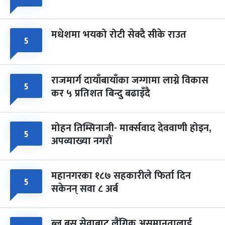
मधेशमा भयको रोटी सेक्दै सीके राउत
५
राजमार्ग दायाँबायाँका जग्गामा लाग्ने विकास
५
कर ५ प्रतिशत बिन्दु बढाइँदै
मोहन तिम्सिनाजी- मार्क्सवाद देववाणी होइन,
५
अपव्याख्या नगरौं
महानगरका १८७ सहकारीले फिर्ता दिन
५
सकेनन् सवा ८ अर्ब
ब्लु बस सेवाबाट लैंगिक असमानतालाई