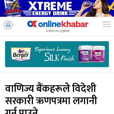
Skip
to
२२ साउन २०८३, शुक्रबार
content
वाणिज्य बैंकहरूले विदेशी
सरकारी ऋणपत्रमा लगानी
गर्न पाउने