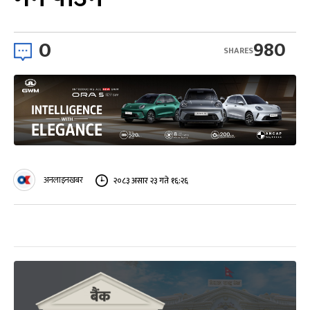
0
980
SHARES
अनलाइनखबर
२०८३ असार २३ गते १६:२६