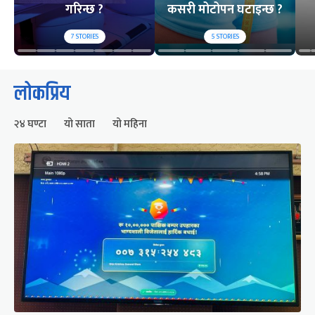
गरिन्छ ?
कसरी मोटोपन घटाइन्छ ?
7
STORIES
5
STORIES
लोकप्रिय
२४ घण्टा
यो साता
यो महिना