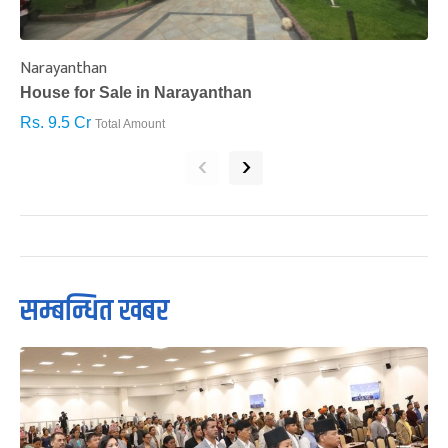
Narayanthan
I
House for Sale in Narayanthan
H
Rs. 9.5 Cr
R
Total Amount
‹
›
सम्बन्धित खबर