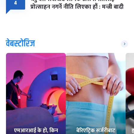
४
प्रोत्साहन नगर्ने नीति लिएका हौं : मन्त्री बादी
वेबस्टोरिज
एमआरआई के हो, किन
बेरिएट्रिक सर्जरीबाट
ह