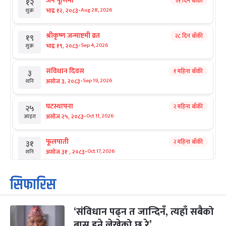
जनै पूर्णिमा
२१ दिन बाँकी
१२
-
भाद्र १२, २०८३
Aug 28, 2026
शुक्र
श्रीकृष्ण जन्माष्टमी व्रत
२८ दिन बाँकी
१९
-
भाद्र १९, २०८३
Sep 4, 2026
शुक्र
संविधान दिवस
१ महिना बाँकी
३
-
असोज ३, २०८३
Sep 19, 2026
शनि
घटस्थापना
२ महिना बाँकी
२५
-
असोज २५, २०८३
Oct 11, 2026
आइत
फूलपाती
२ महिना बाँकी
३१
-
असोज ३१ , २०८३
Oct 17, 2026
शनि
कार्तिक सङ्क्रान्ति
२ महिना बाँकी
१
सिफारिस
-
कार्तिक १, २०८३
Oct 18, 2026
आइत
‘संविधान पढ्न त जान्दिनँ, त्यहाँ सबैको
महानवमी
२ महिना बाँकी
३
-
बास हुने लेखेको छ रे’
कार्तिक ३, २०८३
Oct 20, 2026
मंगल