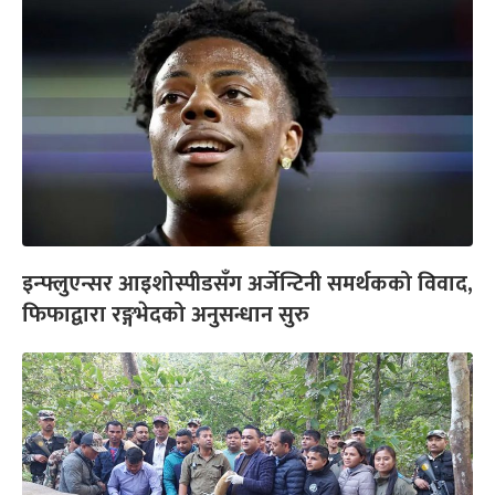
इन्फ्लुएन्सर आइशोस्पीडसँग अर्जेन्टिनी समर्थकको विवाद,
फिफाद्वारा रङ्गभेदको अनुसन्धान सुरु