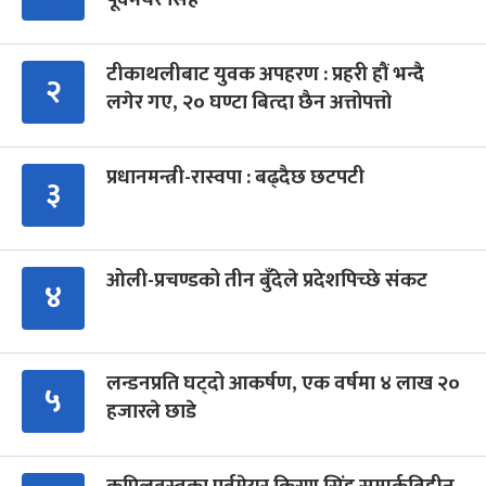
टीकाथलीबाट युवक अपहरण : प्रहरी हौं भन्दै
२
लगेर गए, २० घण्टा बित्दा छैन अत्तोपत्तो
प्रधानमन्त्री-रास्वपा : बढ्दैछ छटपटी
३
ओली-प्रचण्डको तीन बुँदेले प्रदेशपिच्छे संकट
४
लन्डनप्रति घट्दो आकर्षण, एक वर्षमा ४ लाख २०
५
हजारले छाडे