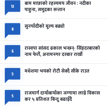
बाम माछाको रहस्यमय जीवन : नदीका
फागुपूर्णिमा
७ महिना बाँकी
८
१२
पाहुना, समुद्रका सन्तान
-
चैत्र ८, २०८३
Mar 22, 2027
सोम
सुनचाँदीको मूल्य बढ्यो
८
रास्वपा सांसद ढकाल भन्छन्- सिंहदरबारको
६
नाम फेरौं, अनामनगर दरबार राखौं
मधेशमा भयको रोटी सेक्दै सीके राउत
५
राजमार्ग दायाँबायाँका जग्गामा लाग्ने विकास
५
कर ५ प्रतिशत बिन्दु बढाइँदै