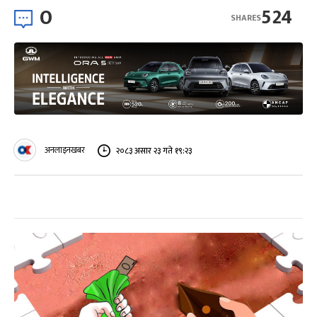
0
524
SHARES
अनलाइनखबर
२०८३ असार २३ गते १९:२३