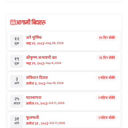
आगामी बिदाहरु
जनै पूर्णिमा
१९ दिन बाँकी
१२
-
भाद्र १२, २०८३
Aug 28, 2026
शुक्र
श्रीकृष्ण जन्माष्टमी व्रत
२६ दिन बाँकी
१९
-
भाद्र १९, २०८३
Sep 4, 2026
शुक्र
संविधान दिवस
१ महिना बाँकी
३
-
असोज ३, २०८३
Sep 19, 2026
शनि
घटस्थापना
२ महिना बाँकी
२५
-
असोज २५, २०८३
Oct 11, 2026
आइत
फूलपाती
२ महिना बाँकी
३१
-
असोज ३१ , २०८३
Oct 17, 2026
शनि