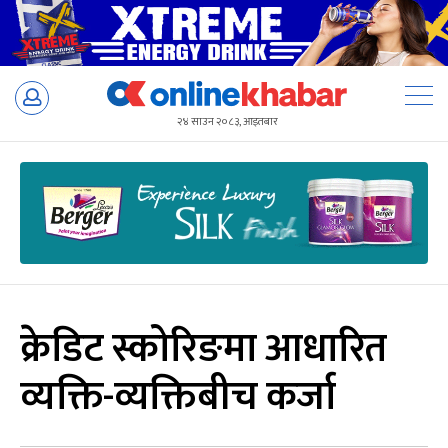
Skip
to
२४ साउन २०८३, आइतबार
content
क्रेडिट स्कोरिङमा आधारित
व्यक्ति-व्यक्तिबीच कर्जा