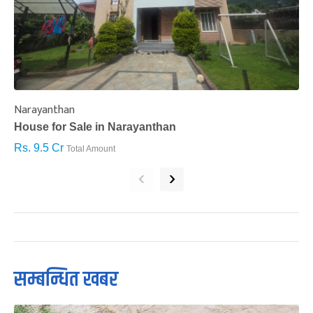
Narayanthan
I
House for Sale in Narayanthan
H
Rs. 9.5 Cr
R
Total Amount
‹
›
सम्बन्धित खबर