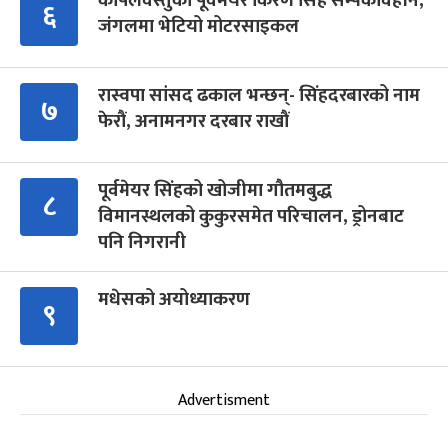
कपिलवस्तुका पूर्वमेयर किरण सिंह सम्पर्कविहीन,
६
जंगलमा भेटियो मोटरसाइकल
रास्वपा सांसद ढकाल भन्छन्- सिंहदरबारको नाम
७
फेरौं, अनामनगर दरबार राखौं
पूर्वमेयर सिंहको खोजीमा गौतमबुद्ध
८
विमानस्थलको कुकुरसमेत परिचालन, ड्रोनबाट
पनि निगरानी
मधेसको अयोध्याकरण
९
Advertisment