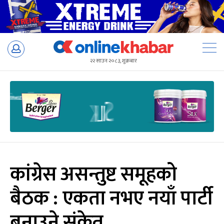
Skip
to
२२ साउन २०८३, शुक्रबार
content
कांग्रेस असन्तुष्ट समूहको
बैठक : एकता नभए नयाँ पार्टी
बनाउने संकेत