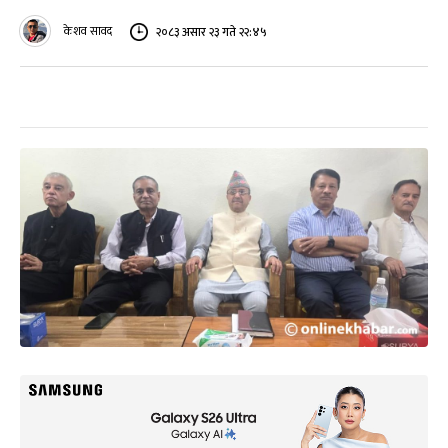
केशव सावद
२०८३ असार २३ गते २२:४५