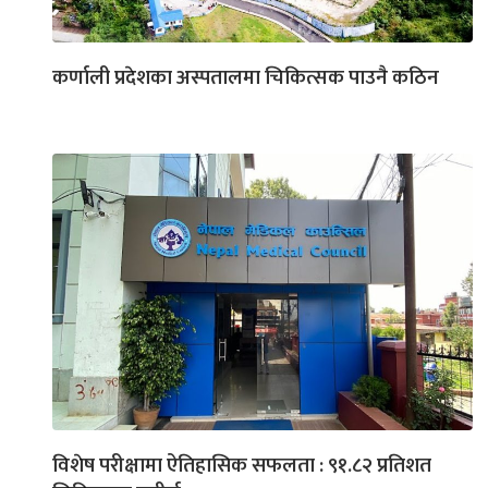
कर्णाली प्रदेशका अस्पतालमा चिकित्सक पाउनै कठिन
विशेष परीक्षामा ऐतिहासिक सफलता : ९१.८२ प्रतिशत