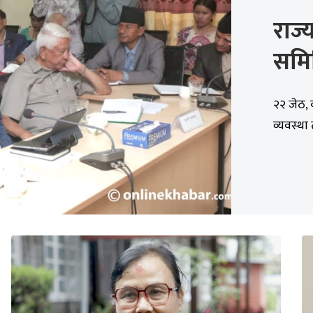
राज्
समि
२२ जेठ, 
व्यवस्थ