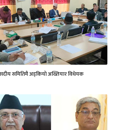
सदीय समितिमै अड्कियो अख्तियार विधेयक