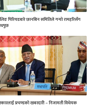
लिङ पिरियडबारे छानबिन समितिले गर्‍यो रामहरिसँग
ोधपुछ
कारलाई प्रचण्डको खबरदारी – निजामती विधेयक