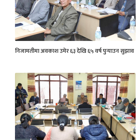
निजामतीमा अवकाश उमेर ६३ देखि ६५ वर्ष पुर्‍याउन सुझाव