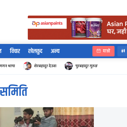
न
विचार
खेलकुद
अन्य
पात्रो
गगन थापा
शेरबहादुर देउवा
पुरबहादुर गुरुङ
न समिति