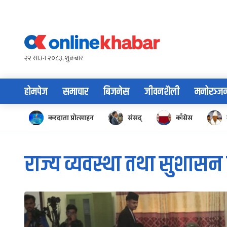
Skip
to
content
२२ साउन २०८३, शुक्रबार
होमपेज
समाचार
बिजनेस
जीवनशैली
मनोरञ्ज
करदाता प्रोत्साहन
संसद्
काँग्रेस
राज्य व्यवस्था तथा सुशास