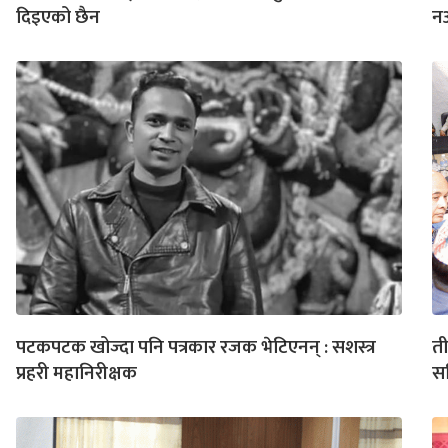
दिइएको छैन
न
पटकपटक खोज्दा पनि पत्रकार रजक भेटिएनन् : सशस्त्र
ती
प्रहरी महानिरीक्षक
सम