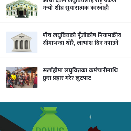
आधा दर्जन लघुवित्तलाई राष्ट्र बैंकले
गर्‍यो शीघ्र सुधारात्मक कारबाही
पाँच लघुवित्तको पूँजीकोष नियामकीय
सीमाभन्दा थोरै, लाभांश दिन नपाउने
सर्लाहीमा लघुवित्तका कर्मचारीमाथि
छुरा प्रहार गरेर लुटपाट