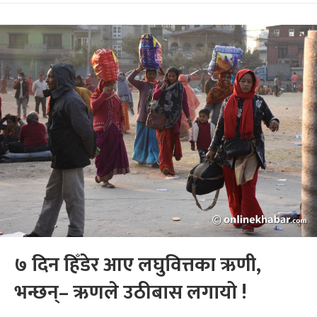
७ दिन हिँडेर आए लघुवित्तका ऋणी,
भन्छन्– ऋणले उठीबास लगायो !