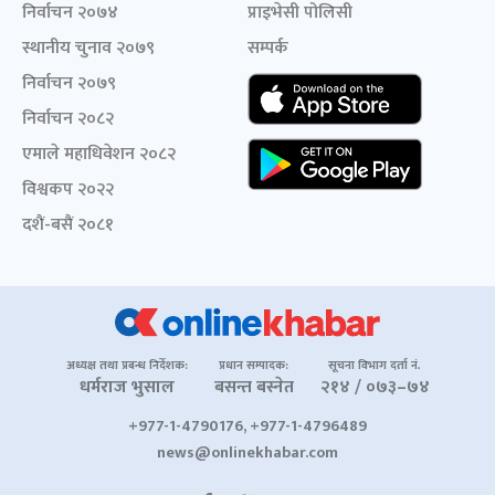
निर्वाचन २०७४
प्राइभेसी पोलिसी
स्थानीय चुनाव २०७९
सम्पर्क
निर्वाचन २०७९
निर्वाचन २०८२
एमाले महाधिवेशन २०८२
विश्वकप २०२२
दशैं-बसैं २०८१
अध्यक्ष तथा प्रबन्ध निर्देशक:
प्रधान सम्पादक:
सूचना विभाग दर्ता नं.
धर्मराज भुसाल
बसन्त बस्नेत
२१४ / ०७३–७४
+977-1-4790176, +977-1-4796489
news@onlinekhabar.com