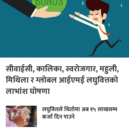
सीवाईसी, कालिका, स्वरोजगार, महुली,
मिथिला र ग्लोबल आईएमई लघुवित्तको
लाभांश घोषणा
लघुवित्तले धितोमा अब १५ लाखसम्म
कर्जा दिन पाउने