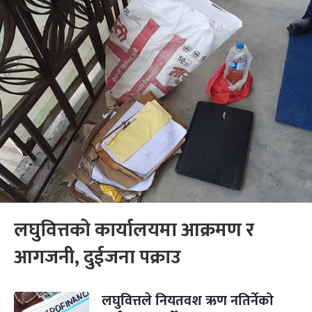
लघुवित्तको कार्यालयमा आक्रमण र
आगजनी, दुईजना पक्राउ
लघुवित्तले नियतवश ऋण नतिर्नेको