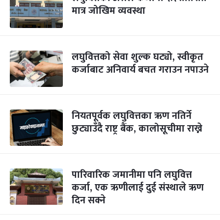
मात्र जोखिम व्यवस्था
लघुवित्तको सेवा शुल्क घट्यो, स्वीकृत
कर्जाबाट अनिवार्य बचत गराउन नपाउने
नियतपूर्वक लघुवित्तका ऋण नतिर्ने
छुट्याउँदै राष्ट्र बैंक, कालोसूचीमा राख्ने
पारिवारिक जमानीमा पनि लघुवित्त
कर्जा, एक ऋणीलाई दुई संस्थाले ऋण
दिन सक्ने