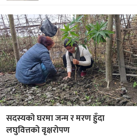
सदस्यको घरमा जन्म र मरण हुँदा
लघुवित्तको वृक्षरोपण