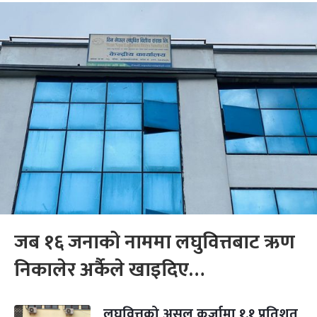
जब १६ जनाको नाममा लघुवित्तबाट ऋण
निकालेर अर्कैले खाइदिए…
लघुवित्तको असल कर्जामा १.१ प्रतिशत