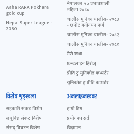
नेपालका ५० प्रभावशाली
Aaha RARA Pokhara
महिला २०८०
gold cup
चालीस मुनिका चालीस- २०८३
Nepal Super League -
- छनोट मनोनयन फर्म
2080
चालीस मुनिका चालीस- २०८२
चालीस मुनिका चालीस- २०८१
मेरो कथा
फ्रन्टलाइन हिरोज्
प्रीति टु युनिकोड कन्भर्टर
युनिकोड टु प्रीति कन्भर्टर
विशेष शृङ्खला
अनलाइनखबर
सहकारी संकट विशेष
हाम्रो टिम
लघुवित्त संकट विशेष
प्रयोगका सर्त
संसद् विघटन विशेष
विज्ञापन