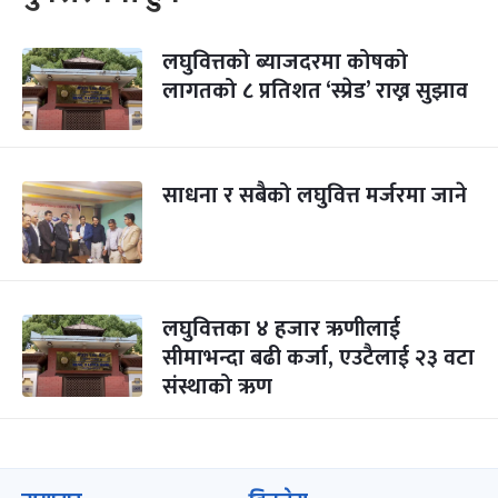
लघुवित्तको ब्याजदरमा कोषको
लागतको ८ प्रतिशत ‘स्प्रेड’ राख्न सुझाव
साधना र सबैको लघुवित्त मर्जरमा जाने
लघुवित्तका ४ हजार ऋणीलाई
सीमाभन्दा बढी कर्जा, एउटैलाई २३ वटा
संस्थाको ऋण