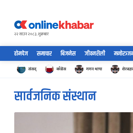
Skip
to
content
२२ साउन २०८३, शुक्रबार
होमपेज
समाचार
बिजनेस
जीवनशैली
मनोरञ्ज
संसद्
काँग्रेस
गगन थापा
शेरबहाद
सार्वजनिक संस्थान