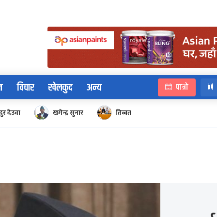
न
विचार
खेलकुद
अन्य
पात्रो
ुर देउवा
खगेन्द्र सुनार
तिब्बत