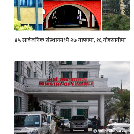
४५ सार्वजनिक संस्थानमध्ये २७ नाफामा, १६ नोक्सानीमा