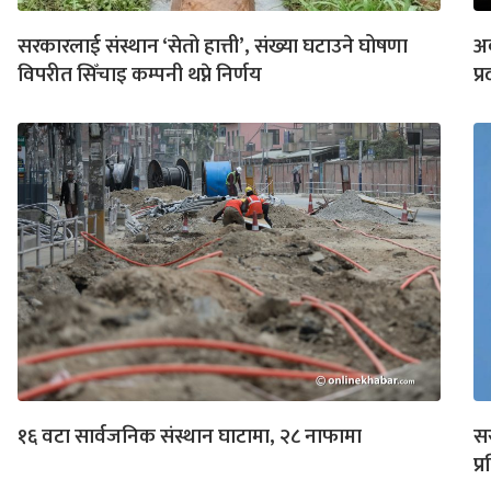
सरकारलाई संस्थान ‘सेतो हात्ती’, संख्या घटाउने घोषणा
अब
विपरीत सिँचाइ कम्पनी थप्ने निर्णय
प
१६ वटा सार्वजनिक संस्थान घाटामा, २८ नाफामा
सर
प्