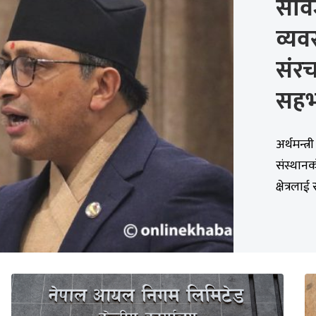
सार्
व्यव
संरच
सहभ
अर्थमन्त्
संस्थान
क्षेत्रलाई