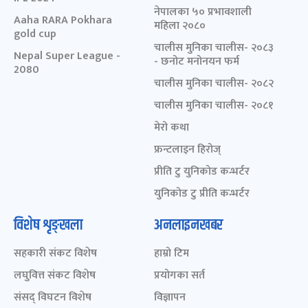
नेपालका ५० प्रभावशाली
Aaha RARA Pokhara
महिला २०८०
gold cup
चालीस मुनिका चालीस- २०८३
Nepal Super League -
- छनोट मनोनयन फर्म
2080
चालीस मुनिका चालीस- २०८२
चालीस मुनिका चालीस- २०८१
मेरो कथा
फ्रन्टलाइन हिरोज्
प्रीति टु युनिकोड कन्भर्टर
युनिकोड टु प्रीति कन्भर्टर
विशेष शृङ्खला
अनलाइनखबर
सहकारी संकट विशेष
हाम्रो टिम
लघुवित्त संकट विशेष
प्रयोगका सर्त
संसद् विघटन विशेष
विज्ञापन