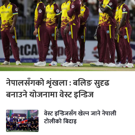
नेपालसँगको शृंखला : बलिङ सुदृढ
बनाउने योजनामा वेस्ट इन्डिज
वेस्ट इन्डिजसँग खेल्न जाने नेपाली
टोलीको बिदाइ