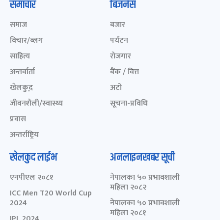
समाचार
बिजनेस
समाज
बजार
विचार/ब्लग
पर्यटन
साहित्य
रोजगार
अन्तर्वार्ता
बैंक / वित्त
खेलकुद़़
अटो
जीवनशैली/स्वास्थ्य
सूचना-प्रविधि
प्रवास
अन्तर्राष्ट्रिय
खेलकुद लाईभ
अनलाइनखबर सूची
एनपीएल २०८१
नेपालका ५० प्रभावशाली
महिला २०८२
ICC Men T20 World Cup
2024
नेपालका ५० प्रभावशाली
महिला २०८१
IPL 2024