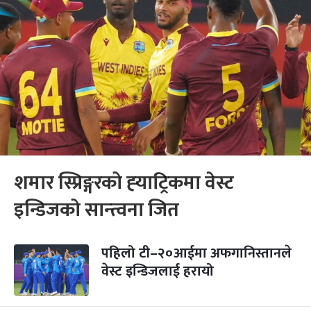
शमार स्प्रिङ्गरको ह्‍याट्रिकमा वेस्ट
इन्डिजको सान्त्वना जित
पहिलो टी–२०आईमा अफगानिस्तानले
वेस्ट इन्डिजलाई हरायो