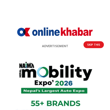
INTERNATIONAL WOMENS CHAMPIONSHIP 2025
AAHA RARA Pokhara Gold Cup 2025
NPL- NEPAL PREMIER LEAGUE (2024)
West Indies A Tour to Nepal 2024
Nepal Tri-Nation T20I Series (2024)
SKIP THIS
ADVERTISEMENT
2023–2027 ICC Cricket World Cup League 2
Nepal Vs Canada ODI Series
Aaha RARA Pokhara gold cup
Nepal Super League
क्यालेन्डर
साउन २०८३
Jul
Aug 2026
/