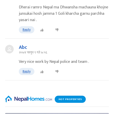
Dherai ramro Nepal ma Dhwansha machauna khojne
junsukai hosh jamma 1 Goli kharcha garnu parchha
yasari nai .
Reply
Abc
२०७४ फागुन ९ गते ७:५६
Very nice work by Nepal police and team .
Reply
HOT PROPERTIES