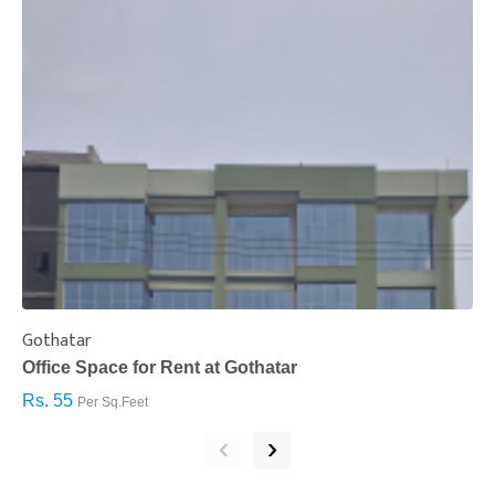
Gothatar
S
Office Space for Rent at Gothatar
H
Rs. 55
R
Per Sq.Feet
‹
›