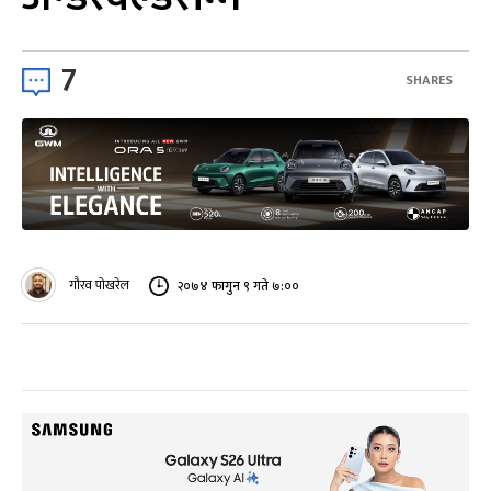
7
SHARES
गौरव पोखरेल
२०७४ फागुन ९ गते ७:००