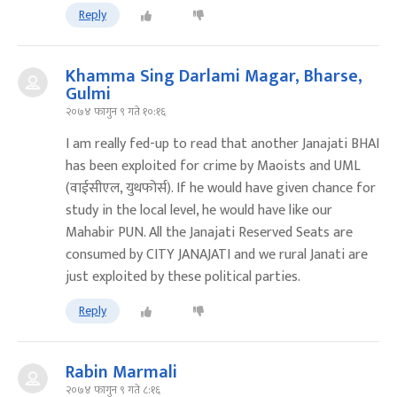
Reply
Khamma Sing Darlami Magar, Bharse,
Gulmi
२०७४ फागुन ९ गते १०:१६
I am really fed-up to read that another Janajati BHAI
has been exploited for crime by Maoists and UML
(वाईसीएल, युथफोर्स). If he would have given chance for
study in the local level, he would have like our
Mahabir PUN. All the Janajati Reserved Seats are
consumed by CITY JANAJATI and we rural Janati are
just exploited by these political parties.
Reply
Rabin Marmali
२०७४ फागुन ९ गते ८:१६