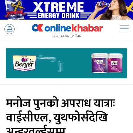
Skip
to
२३ साउन २०८३, शनिबार
content
मनोज पुनको अपराध यात्राः
वाईसीएल, युथफोर्सदेखि
अन्डरवर्ल्डसम्म