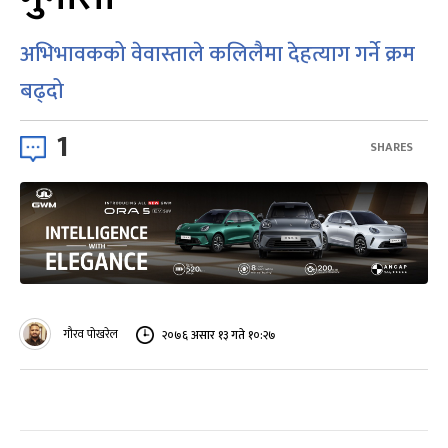
अभिभावकको वेवास्ताले कलिलैमा देहत्याग गर्ने क्रम
बढ्दो
1
SHARES
गौरव पोखरेल
२०७६ असार १३ गते १०:२७