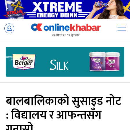
Skip
to
२२ साउन २०८३, शुक्रबार
content
बालबालिकाको सुसाइड नोट
: विद्यालय र आफन्तसँग
गुनासो