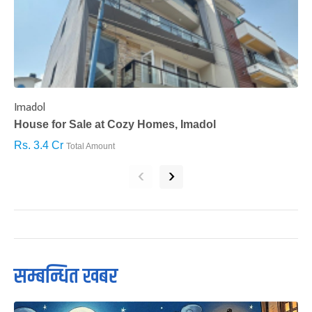
Imadol
B
House for Sale at Cozy Homes, Imadol
B
Rs. 3.4 Cr
R
Total Amount
‹
›
सम्बन्धित खबर