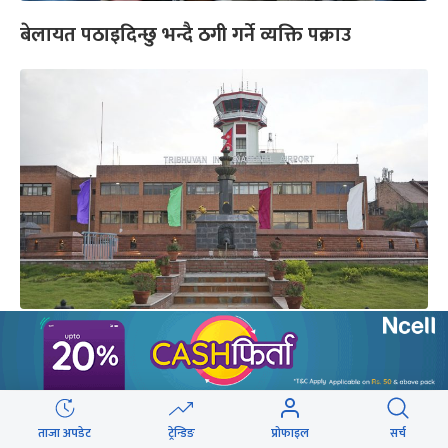
बेलायत पठाइदिन्छु भन्दै ठगी गर्ने व्यक्ति पक्राउ
दुबईबाट नेपाल आउँदा विमानस्थलमै पक्राउ परिन् एक
युवती
ताजा अपडेट
ट्रेन्डिङ
प्रोफाइल
सर्च