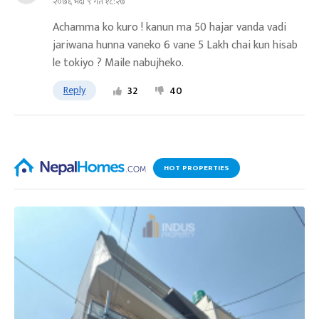
२०७६ भदौ ९ गते १८:२७
Achamma ko kuro ! kanun ma 50 hajar vanda vadi
jariwana hunna vaneko 6 vane 5 Lakh chai kun hisab
le tokiyo ? Maile nabujheko.
Reply
32
40
HOT PROPERTIES