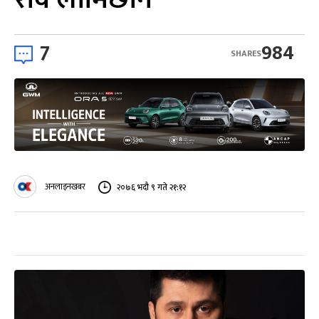
7
984
SHARES
अनलाइनखबर
२०७६ भदौ ९ गते २१:१२