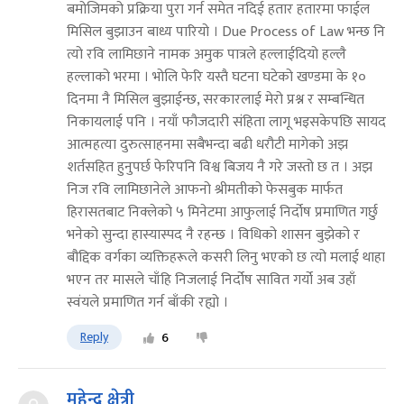
बमोजिमको प्रक्रिया पुरा गर्न समेत नदिई हतार हतारमा फाईल
मिसिल बुझाउन बाध्य पारियो । Due Process of Law भन्छ नि
त्यो रवि लामिछाने नामक अमुक पात्रले हल्लाईदियो हल्लै
हल्लाको भरमा । भोलि फेरि यस्तै घटना घटेको खण्डमा के १०
दिनमा नै मिसिल बुझाईन्छ, सरकारलाई मेरो प्रश्न र सम्बन्धित
निकायलाई पनि । नयाँ फौजदारी संहिता लागू भइसकेपछि सायद
आत्महत्या दुरुत्साहनमा सबैभन्दा बढी धरौटी मागेको अझ
शर्तसहित हुनुपर्छ फेरिपनि विश्व बिजय नै गरे जस्तो छ त । अझ
निज रवि लामिछानेले आफनो श्रीमतीको फेसबुक मार्फत
हिरासतबाट निक्लेको ५ मिनेटमा आफुलाई निर्दोष प्रमाणित गर्छु
भनेको सुन्दा हास्यास्पद नै रहन्छ । विधिको शासन बुझेको र
बौद्दिक वर्गका व्यक्तिहरूले कसरी लिनु भएको छ त्यो मलाई थाहा
भएन तर मासले चाँहि निजलाई निर्दोष सावित गर्यो अब उहाँ
स्वंयले प्रमाणित गर्न बाँकी रह्यो ।
Reply
6
महेन्द्र क्षेत्री