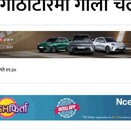
गोठाटारमा गोली चल
ते १९:३०