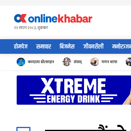
Skip
to
content
२२ साउन २०८३, शुक्रबार
होमपेज
समाचार
बिजनेस
जीवनशैली
मनोरञ्ज
करदाता प्रोत्साहन
संसद्
गगन थापा