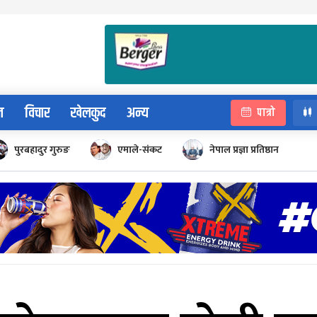
न
विचार
खेलकुद
अन्य
पात्रो
पुरबहादुर गुरुङ
एमाले-संकट
नेपाल प्रज्ञा प्रतिष्ठान