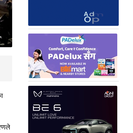
का
ारणले