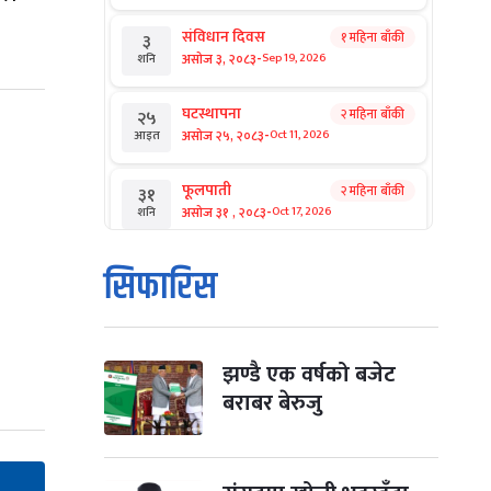
संविधान दिवस
१ महिना बाँकी
३
-
असोज ३, २०८३
Sep 19, 2026
शनि
घटस्थापना
२ महिना बाँकी
२५
-
असोज २५, २०८३
Oct 11, 2026
आइत
फूलपाती
२ महिना बाँकी
३१
-
असोज ३१ , २०८३
Oct 17, 2026
शनि
कार्तिक सङ्क्रान्ति
२ महिना बाँकी
१
सिफारिस
-
कार्तिक १, २०८३
Oct 18, 2026
आइत
महानवमी
२ महिना बाँकी
३
-
कार्तिक ३, २०८३
Oct 20, 2026
मंगल
झण्डै एक वर्षको बजेट
बराबर बेरुजु
विजयादशमी
२ महिना बाँकी
४
-
कार्तिक ४, २०८३
Oct 21, 2026
बुध