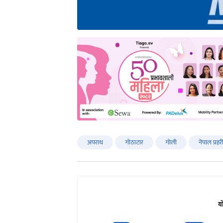
अपराध
गोठाटार
गोली
नेपाल प्रहर
य