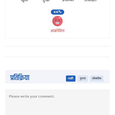
खुसी
दुःखी
अचम्मित
उत्साहित
46%
आक्रोशित
प्रतिक्रिया
भर्खरै
पुराना
लोकप्रिय