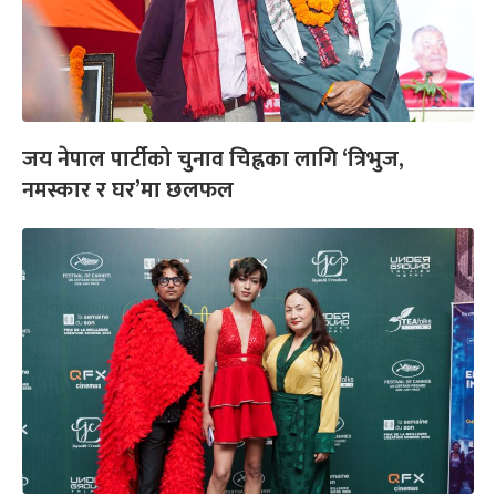
जय नेपाल पार्टीको चुनाव चिह्नका लागि ‘त्रिभुज,
नमस्कार र घर’मा छलफल