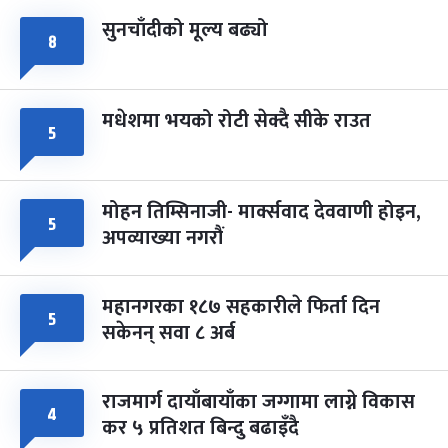
सुनचाँदीको मूल्य बढ्यो
८
मधेशमा भयको रोटी सेक्दै सीके राउत
५
मोहन तिम्सिनाजी- मार्क्सवाद देववाणी होइन,
५
अपव्याख्या नगरौं
महानगरका १८७ सहकारीले फिर्ता दिन
५
सकेनन् सवा ८ अर्ब
राजमार्ग दायाँबायाँका जग्गामा लाग्ने विकास
४
कर ५ प्रतिशत बिन्दु बढाइँदै