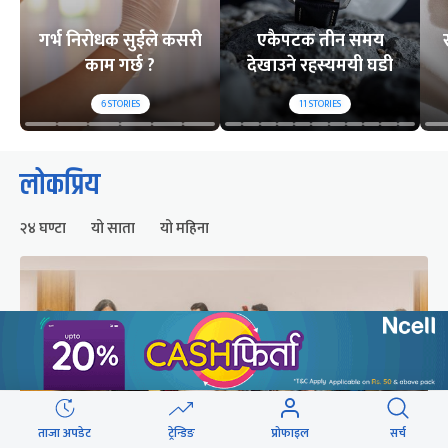
गर्भ निरोधक सुईले कसरी
एकैपटक तीन समय
काम गर्छ ?
देखाउने रहस्यमयी घडी
6
STORIES
11
STORIES
लोकप्रिय
२४ घण्टा
यो साता
यो महिना
ताजा अपडेट
ट्रेन्डिङ
प्रोफाइल
सर्च