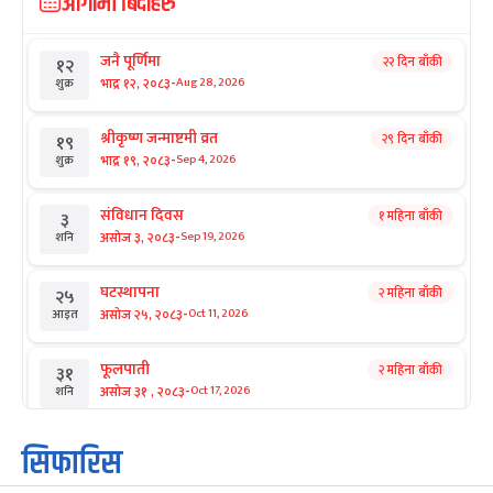
आगामी बिदाहरु
जनै पूर्णिमा
२२ दिन बाँकी
१२
-
भाद्र १२, २०८३
Aug 28, 2026
शुक्र
श्रीकृष्ण जन्माष्टमी व्रत
२९ दिन बाँकी
१९
-
भाद्र १९, २०८३
Sep 4, 2026
शुक्र
संविधान दिवस
१ महिना बाँकी
३
-
असोज ३, २०८३
Sep 19, 2026
शनि
घटस्थापना
२ महिना बाँकी
२५
-
असोज २५, २०८३
Oct 11, 2026
आइत
फूलपाती
२ महिना बाँकी
३१
-
असोज ३१ , २०८३
Oct 17, 2026
शनि
कार्तिक सङ्क्रान्ति
२ महिना बाँकी
१
सिफारिस
-
कार्तिक १, २०८३
Oct 18, 2026
आइत