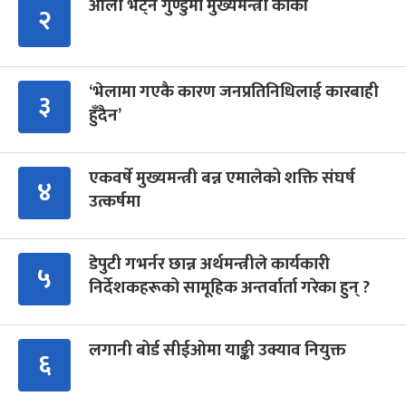
ओली भेट्न गुण्डुमा मुख्यमन्त्री कार्की
२
‘भेलामा गएकै कारण जनप्रतिनिधिलाई कारबाही
३
हुँदैन’
एकवर्षे मुख्यमन्त्री बन्न एमालेको शक्ति संघर्ष
४
उत्कर्षमा
डेपुटी गभर्नर छान्न अर्थमन्त्रीले कार्यकारी
५
निर्देशकहरूको सामूहिक अन्तर्वार्ता गरेका हुन् ?
लगानी बोर्ड सीईओमा याङ्की उक्याव नियुक्त
६