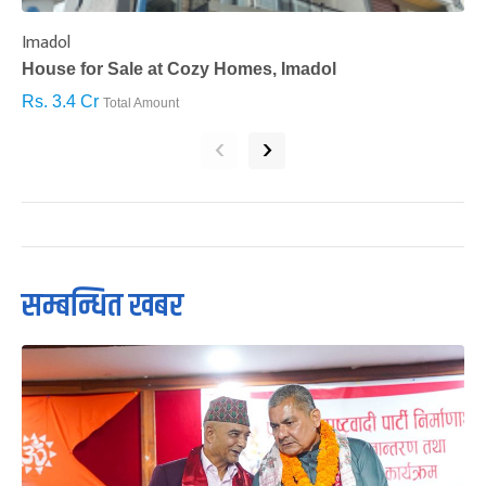
Imadol
B
House for Sale at Cozy Homes, Imadol
B
Rs. 3.4 Cr
R
Total Amount
‹
›
सम्बन्धित खबर