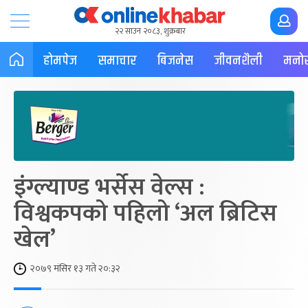
२२ साउन २०८३, शुक्रबार
होमपेज
समाचार
बिजनेस
जीवनशैली
मनोर
इंग्ल्याण्ड भर्सेस वेल्स :
विश्वकपको पहिलो ‘अल ब्रिटिस
खेल’
२०७९ मंसिर १३ गते २०:३२