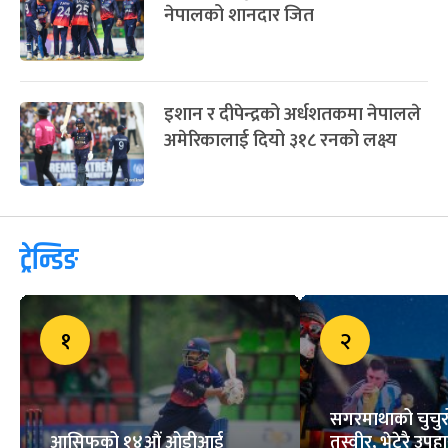
नेपालको शानदार जित
इशान र दीपेन्द्रको अर्धशतकमा नेपालले
अमेरिकालाई दियो ३१८ रनको लक्ष्य
ट्रेन्डिङ
१
२
सगरमाथाको चुचुरो
आसिफको १४औं ओडीआई
तस्वीर, भेटेरै उपहा