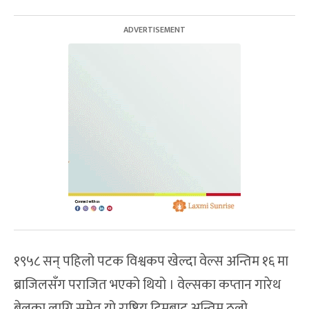
१९५८ सन् पहिलो पटक विश्वकप खेल्दा वेल्स अन्तिम १६ मा
ब्राजिलसँग पराजित भएको थियो । वेल्सका कप्तान गारेथ
बेलका लागि समेत यो राष्ट्रिय टिमबाट अन्तिम ठूलो