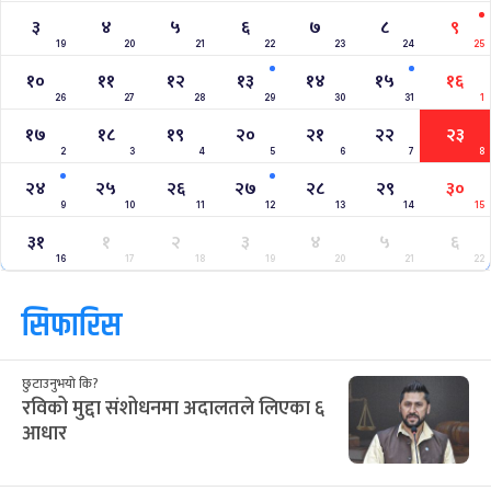
३
४
५
६
७
८
९
19
20
21
22
23
24
25
१०
११
१२
१३
१४
१५
१६
26
27
28
29
30
31
1
१७
१८
१९
२०
२१
२२
२३
2
3
4
5
6
7
8
२४
२५
२६
२७
२८
२९
३०
9
10
11
12
13
14
15
३१
१
२
३
४
५
६
16
17
18
19
20
21
22
सिफारिस
छुटाउनुभयो कि?
रविको मुद्दा संशोधनमा अदालतले लिएका ६
आधार