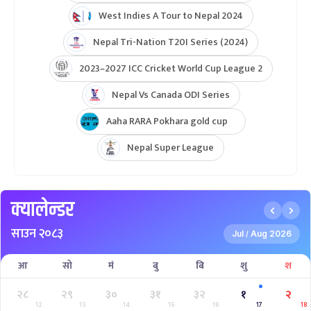
West Indies A Tour to Nepal 2024
Nepal Tri-Nation T20I Series (2024)
2023–2027 ICC Cricket World Cup League 2
Nepal Vs Canada ODI Series
Aaha RARA Pokhara gold cup
Nepal Super League
क्यालेन्डर
साउन २०८३
Jul
Aug 2026
/
आ
सो
मं
बु
बि
शु
श
२८
२९
३०
३१
३२
१
२
12
13
14
15
16
17
18