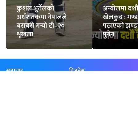
कुशल भुर्तेलको
अन्योलमा दशौँ र
अर्धशतकमा नेपालले
खेलकुद : गण्
बराबरी गर्‍यो टी–२०
पठाएको झण्डा
शृंखला
पुगेन
समाचार
विजनेस
समाज
बजार
विचार/ब्लग
पर्यटन
साहित्य
रोजगार
अन्तर्वार्ता
बैँक / वित्त
खेलकुद़़
अटो
जीवनशैली/स्वास्थ्य
सूचना-प्रविधि
प्रवास