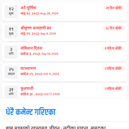
जनै पूर्णिमा
२१ दिन बाँकी
१२
-
भाद्र १२, २०८३
Aug 28, 2026
शुक्र
श्रीकृष्ण जन्माष्टमी व्रत
२८ दिन बाँकी
१९
-
भाद्र १९, २०८३
Sep 4, 2026
शुक्र
संविधान दिवस
१ महिना बाँकी
३
-
असोज ३, २०८३
Sep 19, 2026
शनि
घटस्थापना
२ महिना बाँकी
२५
-
असोज २५, २०८३
Oct 11, 2026
आइत
फूलपाती
२ महिना बाँकी
३१
-
असोज ३१ , २०८३
Oct 17, 2026
शनि
कार्तिक सङ्क्रान्ति
धेरै कमेन्ट गरिएका
२ महिना बाँकी
१
-
कार्तिक १, २०८३
Oct 18, 2026
आइत
बाम माछाको रहस्यमय जीवन : नदीका पाहुना, समुद्रका
महानवमी
२ महिना बाँकी