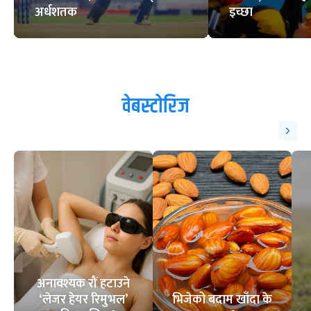
अर्धशतक
इच्छा
वेबस्टोरिज
अनावश्यक रौं हटाउने
‘लेजर हेयर रिमुभल’
भिजेको बदाम खाँदा के