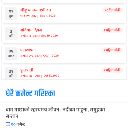
श्रीकृष्ण जन्माष्टमी व्रत
२८ दिन बाँकी
१९
-
भाद्र १९, २०८३
Sep 4, 2026
शुक्र
संविधान दिवस
१ महिना बाँकी
३
-
असोज ३, २०८३
Sep 19, 2026
शनि
घटस्थापना
२ महिना बाँकी
२५
-
असोज २५, २०८३
Oct 11, 2026
आइत
फूलपाती
२ महिना बाँकी
३१
-
असोज ३१ , २०८३
Oct 17, 2026
शनि
कार्तिक सङ्क्रान्ति
धेरै कमेन्ट गरिएका
२ महिना बाँकी
१
-
कार्तिक १, २०८३
Oct 18, 2026
आइत
बाम माछाको रहस्यमय जीवन : नदीका पाहुना, समुद्रका
महानवमी
२ महिना बाँकी
३
सन्तान
-
कार्तिक ३, २०८३
Oct 20, 2026
मंगल
१०
कमेन्ट