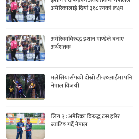
इशान र दीपेन्द्रको अर्धशतकमा नेपालले
अमेरिकालाई दियो ३१८ रनको लक्ष्य
अमेरिकाविरुद्ध इशान पाण्डेले बनाए
अर्थशतक
मलेसियासँगको दोस्रो टी-२०आईमा पनि
नेपाल विजयी
लिग २ : अमेरिका विरुद्ध टस हारेर
ब्याटिङ गर्दै नेपाल