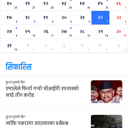
१०
११
१२
१३
१४
१५
१६
26
27
28
29
30
31
1
१७
१८
१९
२०
२१
२२
२३
2
3
4
5
6
7
8
२४
२५
२६
२७
२८
२९
३०
9
10
11
12
13
14
15
३१
१
२
३
४
५
६
16
17
18
19
20
21
22
सिफारिस
छुटाउनुभयो कि?
एमालेले फिर्ता गर्‍यो भीआईपी उपचारको
साढे तीन करोड
छुटाउनुभयो कि?
व्यक्ति पक्राउमा अदालतका प्रश्नैप्रश्न