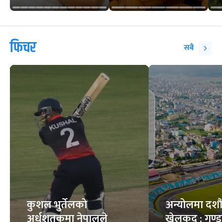
फिचर
सबै
कुशल भुर्तेलको
अन्योलमा दशौँ र
अर्धशतकमा नेपालले
खेलकुद : गण्