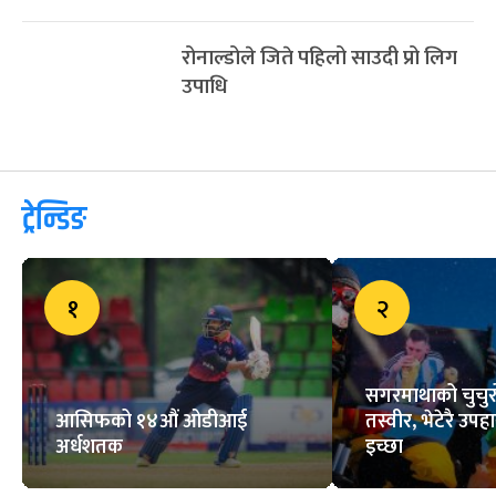
रोनाल्डोले जिते पहिलो साउदी प्रो लिग
उपाधि
ट्रेन्डिङ
१
२
सगरमाथाको चुचुरो
आसिफको १४औं ओडीआई
तस्वीर, भेटेरै उपहा
अर्धशतक
इच्छा