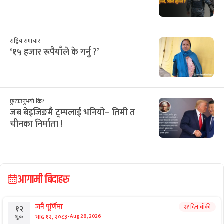
राष्ट्रिय समाचार
‘१५ हजार रूपैयाँले के गर्नु ?’
छुटाउनुभयो कि?
जब बेइजिङमै ट्रम्पलाई भनियो– तिमी त
चीनका निर्माता !
आगामी बिदाहरु
जनै पूर्णिमा
२१ दिन बाँकी
१२
-
भाद्र १२, २०८३
Aug 28, 2026
शुक्र