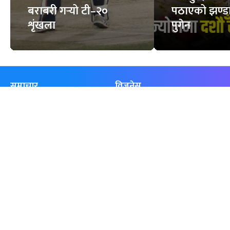
बराबरी गर्‍यो टी–२०
पठाएको झण्डा
शृंखला
पुगेन
समाचार
विजनेस
समाज
बजार
विचार/ब्लग
पर्यटन
साहित्य
रोजगार
अन्तर्वार्ता
बैँक / वित्त
खेलकुद़़
अटो
जीवनशैली/स्वास्थ्य
सूचना-प्रविधि
प्रवास
अन्तर्राष्ट्रिय