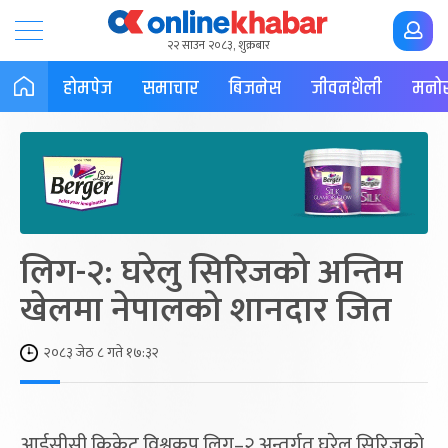
२२ साउन २०८३, शुक्रबार
होमपेज
समाचार
बिजनेस
जीवनशैली
मनोर
लिग-२: घरेलु सिरिजको अन्तिम
खेलमा नेपालको शानदार जित
२०८३ जेठ ८ गते १७:३२
आईसीसी क्रिकेट विश्वकप लिग–२ अन्तर्गत घरेलु सिरिजको