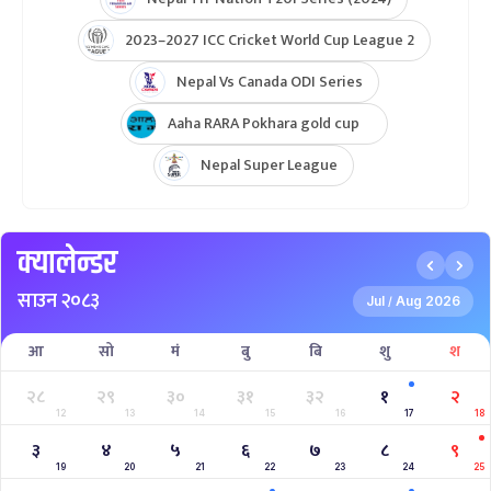
2023–2027 ICC Cricket World Cup League 2
Nepal Vs Canada ODI Series
Aaha RARA Pokhara gold cup
Nepal Super League
क्यालेन्डर
साउन २०८३
Jul
Aug 2026
/
आ
सो
मं
बु
बि
शु
श
२८
२९
३०
३१
३२
१
२
12
13
14
15
16
17
18
३
४
५
६
७
८
९
19
20
21
22
23
24
25