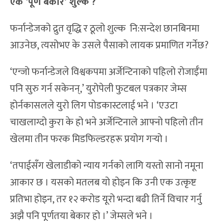
एक
‘
पूर्ण बेकार
‘
शुल्क
?
फर्नान्डेजको द्रुत वृद्धि र ठूलो शुल्क नि:सन्देश छानबिनमा
आउनेछ, त्यसोभए के उसले पैसाको लायक प्रमाणित गर्नेछ?
‘एन्जो फर्नान्डेजले विश्वकपमा अर्जेन्टिनाको पहिलो रोजाईँमा
पनि सुरु गर्न सकेनन्,’ युरोपेली फुटबल पत्रकार जेम्स
होर्नकासलले युरो लिग पोडकास्टलाई भने । ‘एउटा
चाखलाग्दो कुरा के हो भने अर्जेन्टिनाले आफ्नो पहिलो तीन
खेलमा तीन फरक मिडफिल्डरहरू प्रयोग गर्‍यो ।
‘तपाईसँग खेलाडीको न्याय गर्नको लागि यस्तो सानो नमूना
आकार छ । यसको मतलब यो होइन कि उनी एक उत्कृष्ट
प्रतिभा होइन, तर १२ करोड यूरो भन्दा बढी तिर्ने विचार गर्नु
अझै पनि पूर्णतया बेकार हो ।’ जेम्सले भने ।