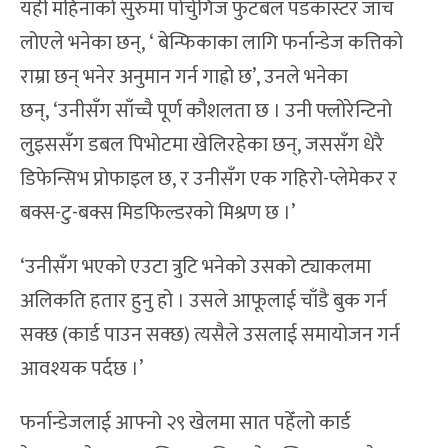
यही महिनाको सुरुमा पोर्चुगिज फुटबल पडकास्टर जाच
लोएले भनेका छन्, ‘ बेन्फिकाका लागि फर्नान्डेज कत्तिको
राम्रा छन् भनेर अनुमान गर्न गाह्रो छ’, उनले भनेका
छन्, ‘उनीसँग साँच्चै पूर्ण कौशलता छ । उनी फ्लोरेन्टिनो
लुइससँग डबल पिभोटमा खेलिरहेका छन्, जससँग धेरै
डिफेन्सिभ प्रोफाइल छ, र उनीसँग एक गहिरो-प्लेमेकर र
बक्स-टु-बक्स मिडफिल्डरको मिश्रण छ ।’
‘उनीसँग भएको एउटा त्रुटि भनेको उसको ट्याकलमा
अलिकति हतार हुनु हो । उसले आफूलाई चाँडै बुक गर्न
सक्छ (कार्ड पाउन सक्छ) त्यसैले उसलाई समायोजन गर्न
आवश्यक पर्दछ ।’
फर्नान्डेजलाई आफ्नो २९ खेलमा सात पहेँलो कार्ड