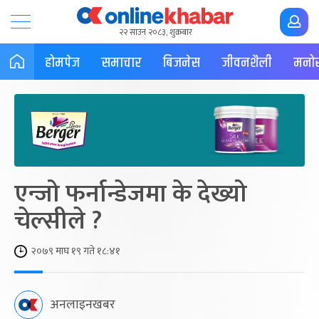
२२ साउन २०८३, शुक्रबार
होमपेज
समाचार
बिजनेस
जीवनशैली
मनोर
एन्जो फर्नान्डेजमा के देख्यो
चेल्सीले ?
२०७९ माघ १९ गते १८:४१
अनलाइनखबर