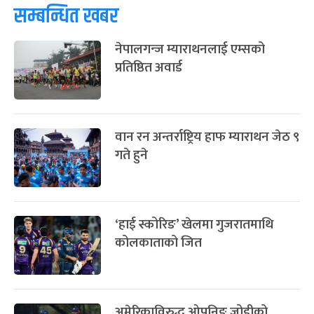
सम्बन्धित खबर
फागुपूर्णिमा
७ महिना बाँकी
८
नेपालगन्ज म्याराथनलाई एम्सको
-
चैत्र ८, २०८३
Mar 22, 2027
सोम
प्रतिष्ठित अवार्ड
वान रन अन्तर्राष्ट्रिय हाफ म्याराथन जेठ ९
गते हुने
‘हाई स्कोरिङ’ खेलमा गुजरातमाथि
कोलकाताको जित
अमेरिकाविरुद्ध ओपनिङ जोडीको