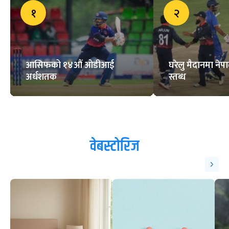
१
२
आसिफको १४औं ओडीआई
घरेलु मैदानमा नेप
अर्धशतक
स्तब्ध
वेबस्टोरिज