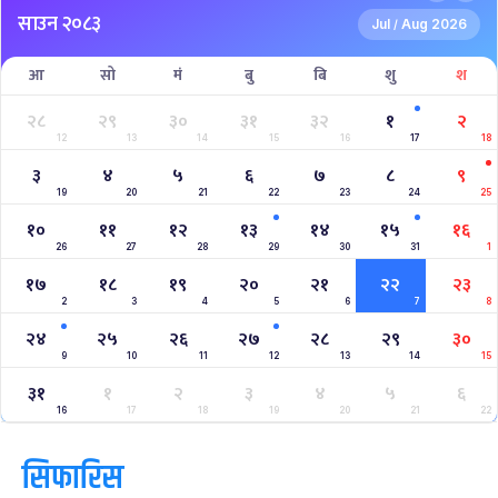
साउन २०८३
Jul
Aug 2026
/
आ
सो
मं
बु
बि
शु
श
२८
२९
३०
३१
३२
१
२
12
13
14
15
16
17
18
३
४
५
६
७
८
९
19
20
21
22
23
24
25
१०
११
१२
१३
१४
१५
१६
26
27
28
29
30
31
1
१७
१८
१९
२०
२१
२२
२३
2
3
4
5
6
7
8
२४
२५
२६
२७
२८
२९
३०
9
10
11
12
13
14
15
३१
१
२
३
४
५
६
16
17
18
19
20
21
22
सिफारिस