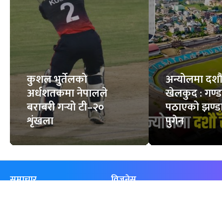
कुशल भुर्तेलको
अन्योलमा दशौँ र
अर्धशतकमा नेपालले
खेलकुद : गण्
बराबरी गर्‍यो टी–२०
पठाएको झण्डा
शृंखला
पुगेन
समाचार
विजनेस
समाज
बजार
विचार/ब्लग
पर्यटन