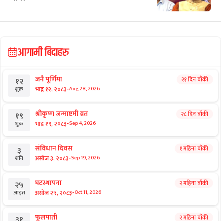
आगामी बिदाहरु
जनै पूर्णिमा
२१ दिन बाँकी
१२
-
भाद्र १२, २०८३
Aug 28, 2026
शुक्र
श्रीकृष्ण जन्माष्टमी व्रत
२८ दिन बाँकी
१९
-
भाद्र १९, २०८३
Sep 4, 2026
शुक्र
संविधान दिवस
१ महिना बाँकी
३
-
असोज ३, २०८३
Sep 19, 2026
शनि
घटस्थापना
२ महिना बाँकी
२५
-
असोज २५, २०८३
Oct 11, 2026
आइत
फूलपाती
२ महिना बाँकी
३१