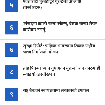
पर्वतारोही पुरबहादुर गुरुङको अन्त्येष्टि
५
(तस्वीरहरू)
‘संसद्‍मा कालो चस्मा खोल्नू, बैठक चल्दा सेयर
६
कारोबार नगर्नू’
सुरक्षा रिपोर्ट : प्राज्ञिक आवरणमा तिब्बत पक्षीय
७
भाष्य निर्माणको योजना
ब्रोड पिकमा ज्यान गुमाएका युक्तको शव काठमाडौं
८
ल्याइयो (तस्वीरहरू)
राष्ट्र बैंकको स्वायत्ततामा सरकारको उपहास
९