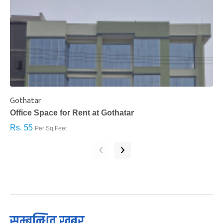
Gothatar
S
Office Space for Rent at Gothatar
H
Rs. 55
R
Per Sq.Feet
‹
›
सम्बन्धित खबर