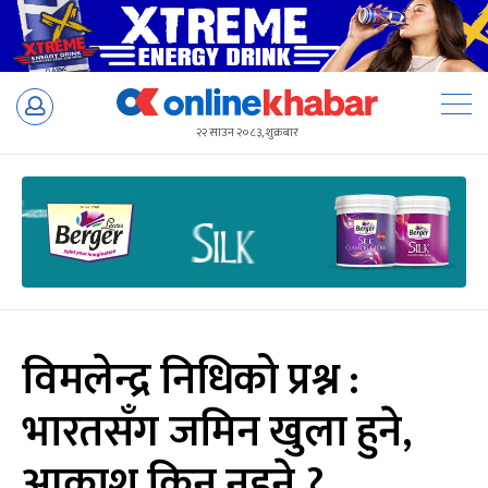
Skip
to
२२ साउन २०८३, शुक्रबार
content
विमलेन्द्र निधिको प्रश्न :
भारतसँग जमिन खुला हुने,
आकाश किन नहुने ?