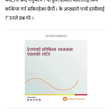
भयो, तर बन्द गर्नुभएन । यो कुरा हामीले भारतलाई किन
कन्भिन्स गर्न सकिरहेका छैनौं । के अप्ठ्यारो पर्‍यो हामीलाई
?’ उनले प्रश्न गरे ।