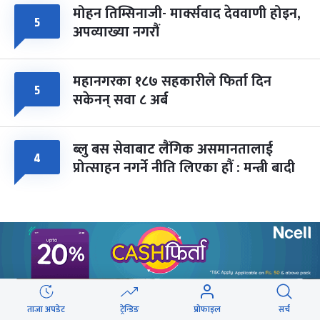
मोहन तिम्सिनाजी- मार्क्सवाद देववाणी होइन,
५
अपव्याख्या नगरौं
महानगरका १८७ सहकारीले फिर्ता दिन
५
सकेनन् सवा ८ अर्ब
ब्लु बस सेवाबाट लैंगिक असमानतालाई
४
प्रोत्साहन नगर्ने नीति लिएका हौं : मन्त्री बादी
वेबस्टोरिज
ताजा अपडेट
ट्रेन्डिङ
प्रोफाइल
सर्च