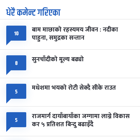
धेरै कमेन्ट गरिएका
पूर्णिमा व्रत
७ महिना बाँकी
७
-
चैत्र ७, २०८३
Mar 21, 2027
आइत
बाम माछाको रहस्यमय जीवन : नदीका
१०
फागुपूर्णिमा
७ महिना बाँकी
८
पाहुना, समुद्रका सन्तान
-
चैत्र ८, २०८३
Mar 22, 2027
सोम
सुनचाँदीको मूल्य बढ्यो
८
मधेशमा भयको रोटी सेक्दै सीके राउत
५
राजमार्ग दायाँबायाँका जग्गामा लाग्ने विकास
५
कर ५ प्रतिशत बिन्दु बढाइँदै