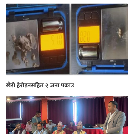
खैरो हेरोइनसहित २ जना पक्राउ