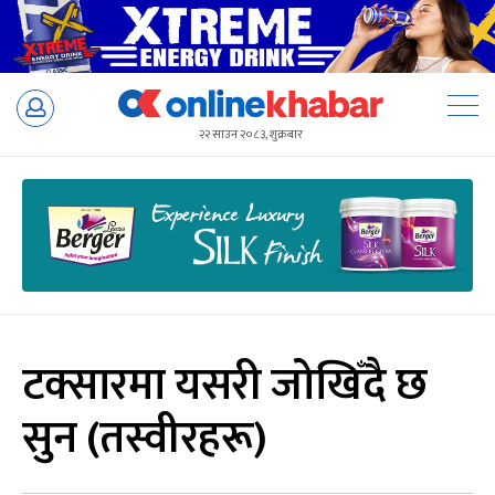
Skip
to
२२ साउन २०८३, शुक्रबार
content
टक्सारमा यसरी जोखिँदै छ
सुन (तस्वीरहरू)