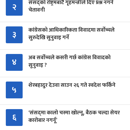
संसद्को रोष्ट्रमबाटै गृहमन्त्रीले दिए प्रश्न नगर्न
२
चेतावनी
कांग्रेसको आधिकारिकता विवादमा सर्वोच्चले
३
सुरुदेखि सुनुवाइ गर्ने
अब सर्वोच्चले कसरी गर्छ कांग्रेस विवादको
४
सुनुवाइ ?
शेरबहादुर देउवा साउन २६ गते स्वदेश फर्किने
५
‘संसद्‍मा कालो चस्मा खोल्नू, बैठक चल्दा सेयर
६
कारोबार नगर्नू’