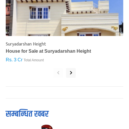
Suryadarshan Height
L
House for Sale at Suryadarshan Height
H
Rs. 3 Cr
R
Total Amount
‹
›
सम्बन्धित खबर