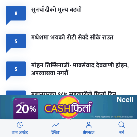
सुनचाँदीको मूल्य बढ्यो
८
मधेशमा भयको रोटी सेक्दै सीके राउत
५
मोहन तिम्सिनाजी- मार्क्सवाद देववाणी होइन,
५
अपव्याख्या नगरौं
महानगरका १८७ सहकारीले फिर्ता दिन
५
सकेनन् सवा ८ अर्ब
राजमार्ग दायाँबायाँका जग्गामा लाग्ने विकास
४
कर ५ प्रतिशत बिन्दु बढाइँदै
ताजा अपडेट
ट्रेन्डिङ
प्रोफाइल
सर्च