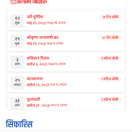
आगामी बिदाहरु
जनै पूर्णिमा
२१ दिन बाँकी
१२
-
भाद्र १२, २०८३
Aug 28, 2026
शुक्र
श्रीकृष्ण जन्माष्टमी व्रत
२८ दिन बाँकी
१९
-
भाद्र १९, २०८३
Sep 4, 2026
शुक्र
संविधान दिवस
१ महिना बाँकी
३
-
असोज ३, २०८३
Sep 19, 2026
शनि
घटस्थापना
२ महिना बाँकी
२५
-
असोज २५, २०८३
Oct 11, 2026
आइत
फूलपाती
२ महिना बाँकी
३१
-
असोज ३१ , २०८३
Oct 17, 2026
शनि
कार्तिक सङ्क्रान्ति
२ महिना बाँकी
१
सिफारिस
-
कार्तिक १, २०८३
Oct 18, 2026
आइत