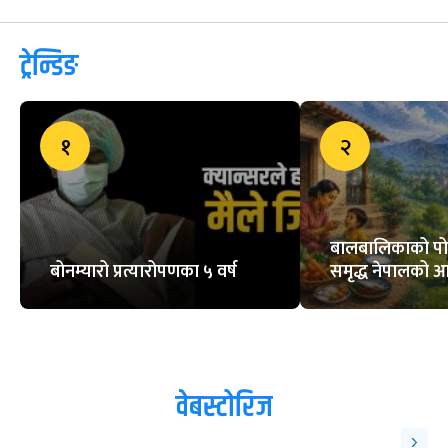
ट्रेन्डिङ
१
२
बालबालिकाको पो
बोनम्यारो प्रत्यारोपणका ५ वर्ष
समृद्ध नेपालको 
वेबस्टोरिज