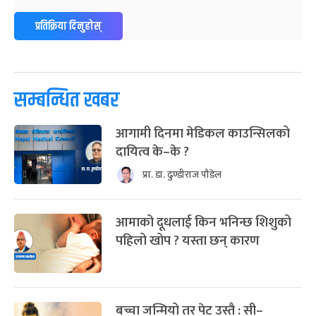
प्रतिक्रिया दिनुहोस्
सम्बन्धित खबर
आगामी दिनमा मेडिकल काउन्सिलको
दायित्व के–के ?
प्रा. डा. ढुण्डीराज पौडेल
आमाको दूधलाई किन भनिन्छ शिशुको
पहिलो खोप ? यस्ता छन् कारण
बच्चा जन्मियो तर पेट उस्तै : सी–