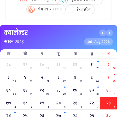
योग तथा प्राणायाम
हेपटाइटिस
क्यालेन्डर
साउन २०८३
Jul
Aug 2026
/
आ
सो
मं
बु
बि
शु
श
२८
२९
३०
३१
३२
१
२
12
13
14
15
16
17
18
३
४
५
६
७
८
९
19
20
21
22
23
24
25
१०
११
१२
१३
१४
१५
१६
26
27
28
29
30
31
1
१७
१८
१९
२०
२१
२२
२३
2
3
4
5
6
7
8
२४
२५
२६
२७
२८
२९
३०