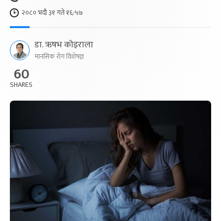
२०८० भदौ ३१ गते १६:५७
डा. ऋषभ कोइराला
मानसिक रोग विशेषज्ञ
60
SHARES