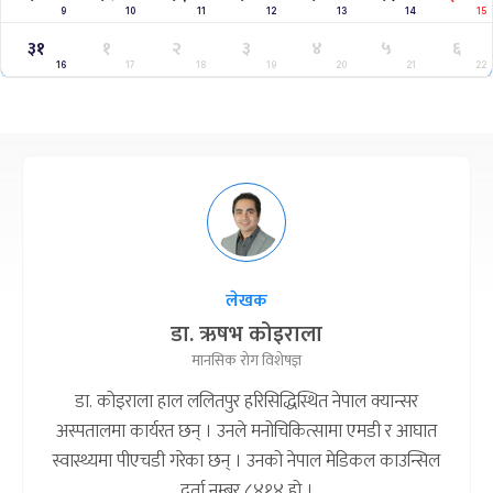
9
10
11
12
13
14
15
३१
१
२
३
४
५
६
16
17
18
19
20
21
22
लेखक
डा. ऋषभ कोइराला
मानसिक रोग विशेषज्ञ
डा. कोइराला हाल ललितपुर हरिसिद्धिस्थित नेपाल क्यान्सर
अस्पतालमा कार्यरत छन् । उनले मनोचिकित्सामा एमडी र आघात
स्वास्थ्यमा पीएचडी गरेका छन् । उनको नेपाल मेडिकल काउन्सिल
दर्ता नम्बर ८४१४ हो ।