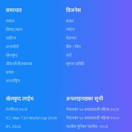
समाचार
विजनेस
समाज
बजार
विचार/ब्लग
पर्यटन
साहित्य
रोजगार
अन्तर्वार्ता
बैँक / वित्त
खेलकुद़़
अटो
जीवनशैली/स्वास्थ्य
सूचना-प्रविधि
प्रवास
अन्तर्राष्ट्रिय
खेलकुद लाईभ
अनलाइनखबर सूची
एनपीएल २०८१
नेपालका ५० प्रभावशाली महिला २०८१
ICC Men T20 World Cup 2024
नेपालका ५० प्रभावशाली महिला २०८०
IPL 2024
चालीस मुनिका चालीस- २०८१