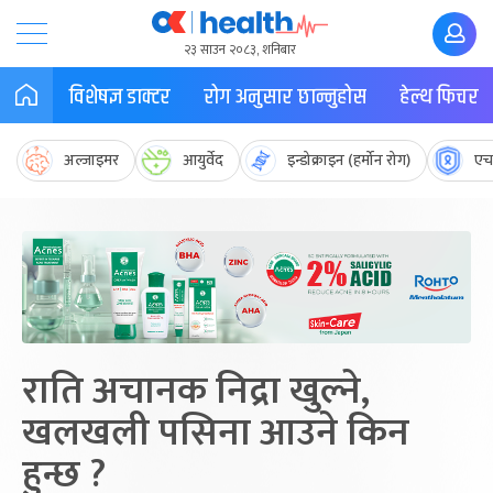
२३ साउन २०८३, शनिबार
विशेषज्ञ डाक्टर
रोग अनुसार छान्नुहोस
हेल्थ फिचर
अल्जाइमर
आयुर्वेद
इन्डोक्राइन (हर्मोन रोग)
एच
राति अचानक निद्रा खुल्ने,
खलखली पसिना आउने किन
हुन्छ ?