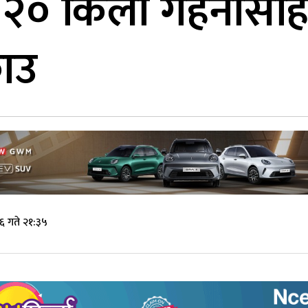
 २० किलो गहनासहि
राउ
६ गते २१:३५