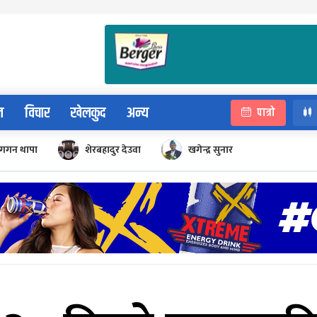
न
विचार
खेलकुद
अन्य
पात्रो
गगन थापा
शेरबहादुर देउवा
खगेन्द्र सुनार