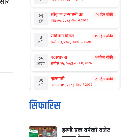
्सार
श्रीकृष्ण जन्माष्टमी व्रत
२८ दिन बाँकी
१९
-
भाद्र १९, २०८३
Sep 4, 2026
शुक्र
संविधान दिवस
१ महिना बाँकी
३
-
असोज ३, २०८३
Sep 19, 2026
शनि
ि
घटस्थापना
२ महिना बाँकी
२५
-
असोज २५, २०८३
Oct 11, 2026
आइत
फूलपाती
२ महिना बाँकी
३१
-
असोज ३१ , २०८३
Oct 17, 2026
शनि
कार्तिक सङ्क्रान्ति
२ महिना बाँकी
१
सिफारिस
-
कार्तिक १, २०८३
Oct 18, 2026
आइत
महानवमी
२ महिना बाँकी
३
-
कार्तिक ३, २०८३
Oct 20, 2026
मंगल
झण्डै एक वर्षको बजेट