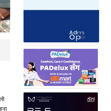
िलो
गहना