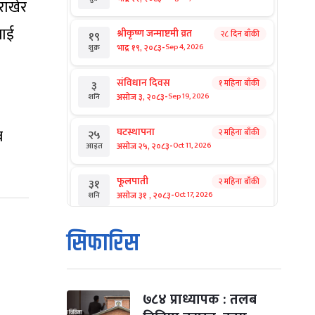
राखेर
लाई
श्रीकृष्ण जन्माष्टमी व्रत
२८ दिन बाँकी
१९
-
भाद्र १९, २०८३
Sep 4, 2026
शुक्र
संविधान दिवस
१ महिना बाँकी
३
-
असोज ३, २०८३
Sep 19, 2026
शनि
र
घटस्थापना
२ महिना बाँकी
२५
-
असोज २५, २०८३
Oct 11, 2026
आइत
फूलपाती
२ महिना बाँकी
३१
-
असोज ३१ , २०८३
Oct 17, 2026
शनि
कार्तिक सङ्क्रान्ति
२ महिना बाँकी
१
सिफारिस
-
कार्तिक १, २०८३
Oct 18, 2026
आइत
महानवमी
२ महिना बाँकी
३
-
कार्तिक ३, २०८३
Oct 20, 2026
मंगल
७८४ प्राध्यापक : तलब