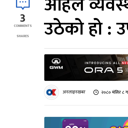
अहिले व्यवस्थ
3
उठेको हो : उ
COMMENTS
SHARES
अनलाइनखबर
२०८० मंसिर ८ ग