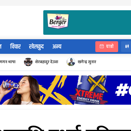
न
विचार
खेलकुद
अन्य
पात्रो
गगन थापा
शेरबहादुर देउवा
खगेन्द्र सुनार