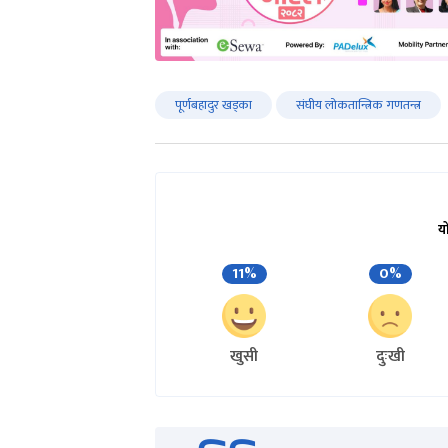
पूर्णबहादुर खड्का
संघीय लोकतान्त्रिक गणतन्त्र
य
11%
0%
खुसी
दुःखी