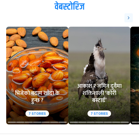
ट्रेन्डिङ
१
२
आसिफको १४औं ओडीआई
घरेलु मैदानमा नेप
अर्धशतक
स्तब्ध
वेबस्टोरिज