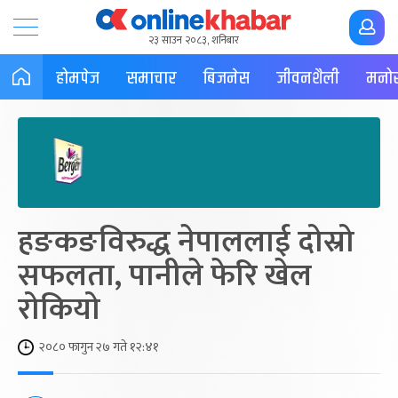
२३ साउन २०८३, शनिबार
होमपेज
समाचार
बिजनेस
जीवनशैली
मनोर
हङकङविरुद्ध नेपाललाई दोस्रो
सफलता, पानीले फेरि खेल
रोकियो
२०८० फागुन २७ गते १२:४१