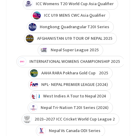
ICC Women’s Under-19 T20 World Cup 2025
U19 Women\'s World Cup warmup
ICC Men T20 World Cup 2024
IPL 2024
Under Lights T20I Series 2026
ICC Womens T20 World Cup Global Qualifier 2026
NPL- Nepal Premier League 2025
ICC T20 World Cup Asia & East Asia-Pacific Qualifier
ICC T20 World Cup Asia-EAP Qaulifier 2025
Unity Cup Nepal vs West Indies 2025
ICC Womens T20 World Cup Asia Qualifier
ICC U19 MENS CWC Asia Qualifier
Hongkong Quadrangular T20I Series