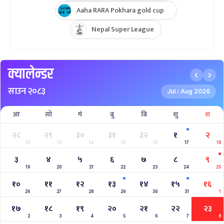
AFGHANISTAN U19 TOUR OF NEPAL 2025
Nepal Super League 2025
INTERNATIONAL WOMENS CHAMPIONSHIP 2025
AAHA RARA Pokhara Gold Cup 2025
NPL- NEPAL PREMIER LEAGUE (2024)
West Indies A Tour to Nepal 2024
Nepal Tri-Nation T20I Series (2024)
2023–2027 ICC Cricket World Cup League 2
Nepal Vs Canada ODI Series
Aaha RARA Pokhara gold cup
Nepal Super League