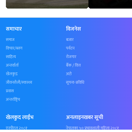
कुशल भुर्तेलको
अन्योलमा दशौँ र
अर्धशतकमा नेपालले
खेलकुद : गण्
बराबरी गर्‍यो टी–२०
पठाएको झण्डा
शृंखला
पुगेन
समाचार
विजनेस