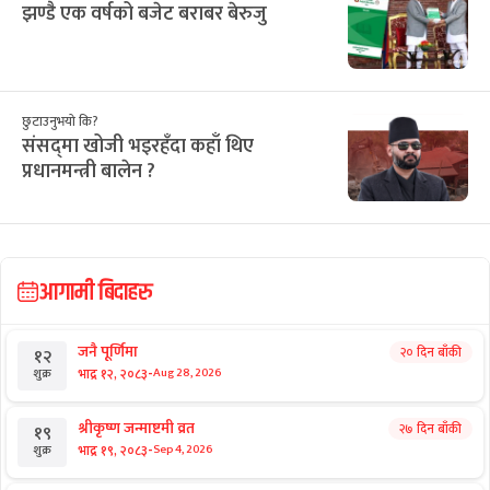
सिफारिस
विशेष
सरकारलाई सुकुमवासीको प्रश्न : १५ हजार
रूपैयाँले के गर्नु ?
छुटाउनुभयो कि?
जब बेइजिङमै ट्रम्पलाई भनियो– तिमी त
चीनका निर्माता !
राष्ट्रिय समाचार
झण्डै एक वर्षको बजेट बराबर बेरुजु