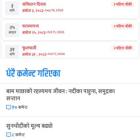
छुटाउनुभयो कि?
संसद्‌मा खोजी भइरहँदा कहाँ थिए
प्रधानमन्त्री बालेन ?
आगामी बिदाहरु
जनै पूर्णिमा
२० दिन बाँकी
१२
-
भाद्र १२, २०८३
Aug 28, 2026
शुक्र
श्रीकृष्ण जन्माष्टमी व्रत
२७ दिन बाँकी
१९
-
भाद्र १९, २०८३
Sep 4, 2026
शुक्र
संविधान दिवस
१ महिना बाँकी
३
-
असोज ३, २०८३
Sep 19, 2026
शनि
घटस्थापना
२ महिना बाँकी
२५
-
असोज २५, २०८३
Oct 11, 2026
आइत