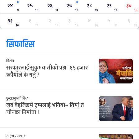
क्यालेन्डर
साउन २०८३
Jul
Aug 2026
/
आ
सो
मं
बु
बि
शु
श
२८
२९
३०
३१
३२
१
२
12
13
14
15
16
17
18
३
४
५
६
७
८
९
19
20
21
22
23
24
25
१०
११
१२
१३
१४
१५
१६
26
27
28
29
30
31
1
१७
१८
१९
२०
२१
२२
२३
2
3
4
5
6
7
8
२४
२५
२६
२७
२८
२९
३०
9
10
11
12
13
14
15
३१
१
२
३
४
५
६
16
17
18
19
20
21
22