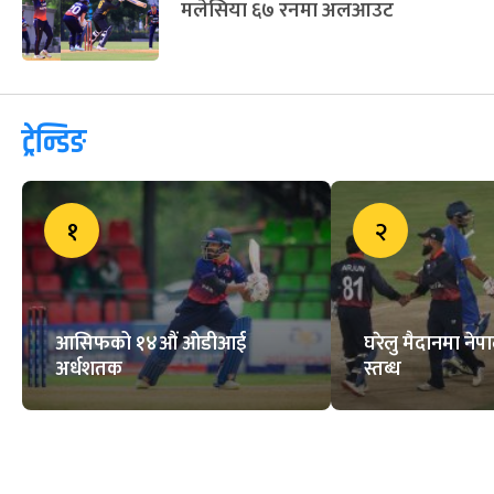
२२ वर्ष लामो प्रतीक्षापछि आर्सनललाई
उपाधि, अबको नजर च्याम्पियन्स लिगमा
मलेसियामाथि नेपालको संघर्षपूर्ण जित
नेपाली बलरले उत्कृष्ट प्रदर्शन गरेपछि
मलेसिया ६७ रनमा अलआउट