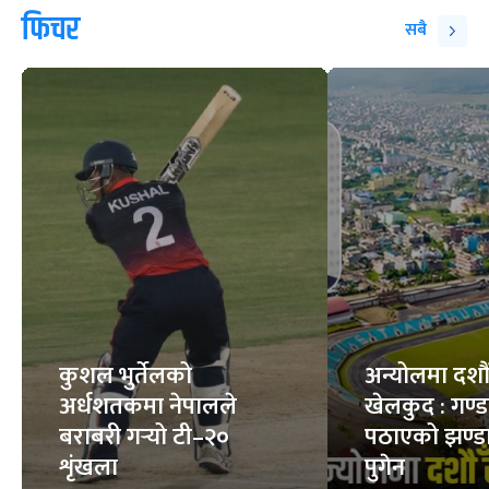
आकाश र जमिन दुवैमा
भिजेको बदाम खाँदा के
शक्तिशाली ‘कोरी
हुन्छ ?
बस्टार्ड’
7
STORIES
7
STORIES
फिचर
सबै