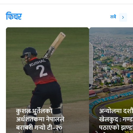
फिचर
सबै
कुशल भुर्तेलको
अन्योलमा दशौँ र
अर्धशतकमा नेपालले
खेलकुद : गण्
बराबरी गर्‍यो टी–२०
पठाएको झण्डा