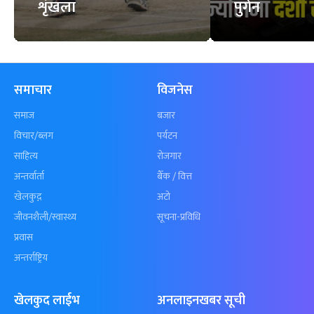
शृंखला
पुगेन
समाचार
विजनेस
समाज
बजार
विचार/ब्लग
पर्यटन
साहित्य
रोजगार
अन्तर्वार्ता
बैँक / वित्त
खेलकुद़़
अटो
जीवनशैली/स्वास्थ्य
सूचना-प्रविधि
प्रवास
अन्तर्राष्ट्रिय
खेलकुद लाईभ
अनलाइनखबर सूची