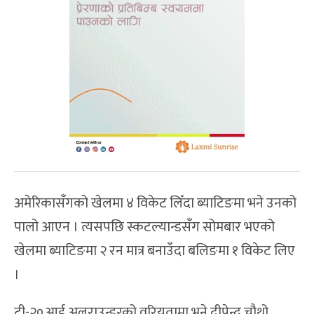
अमेरिकासँगको खेलमा ४ विकेट लिँदा ब्याटिङमा भने उनको
पालो आएन । त्यसपछि स्कटल्यान्डसँग सोमबार भएको
खेलमा ब्याटिङमा २ रन मात्र बनाउँदा बलिङमा १ विकेट लिए
।
टी-२०आई अलराउन्डरको वरियतामा भने दीपेन्द्र चौथो