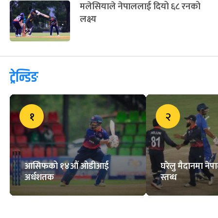
मलेसियाले नेपाललाई दियो ६८ रनको
लक्ष्य
ट्रेन्डिङ
१
२
आसिफको १४औं ओडीआई
घरेलु मैदानमा नेप
अर्धशतक
स्तब्ध