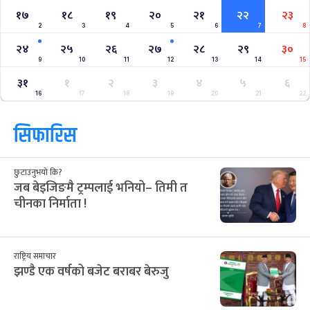
१७
१८
१९
२०
२१
२२
२३
2
3
4
5
6
7
8
२४
२५
२६
२७
२८
२९
३०
9
10
11
12
13
14
15
३१
१
२
३
४
५
६
16
17
18
19
20
21
22
सिफारिस
छुटाउनुभयो कि?
जब बेइजिङमै ट्रम्पलाई भनियो– तिमी त
चीनका निर्माता !
राष्ट्रिय समाचार
झण्डै एक वर्षको बजेट बराबर बेरुजु