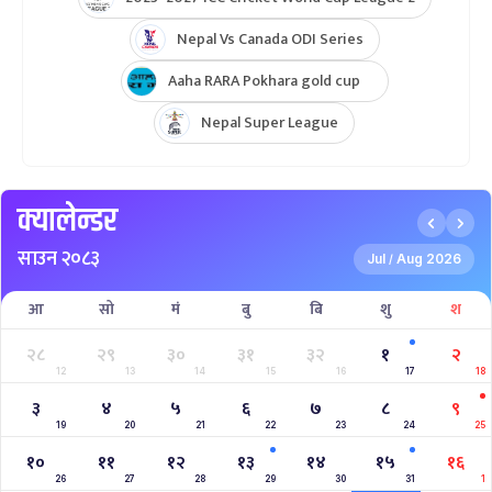
Nepal Vs Canada ODI Series
Aaha RARA Pokhara gold cup
Nepal Super League
क्यालेन्डर
साउन २०८३
Jul
Aug 2026
/
आ
सो
मं
बु
बि
शु
श
२८
२९
३०
३१
३२
१
२
12
13
14
15
16
17
18
३
४
५
६
७
८
९
19
20
21
22
23
24
25
१०
११
१२
१३
१४
१५
१६
26
27
28
29
30
31
1