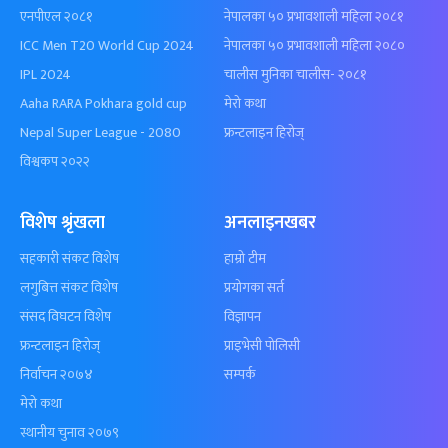
एनपीएल २०८१
नेपालका ५० प्रभावशाली महिला २०८१
ICC Men T20 World Cup 2024
नेपालका ५० प्रभावशाली महिला २०८०
IPL 2024
चालीस मुनिका चालीस- २०८१
Aaha RARA Pokhara gold cup
मेरो कथा
Nepal Super League - 2080
फ्रन्टलाइन हिरोज्
विश्वकप २०२२
विशेष श्रृंखला
अनलाइनखबर
सहकारी संकट विशेष
हाम्रो टीम
लगुबित्त संकट विशेष
प्रयोगका सर्त
संसद विघटन विशेष
विज्ञापन
फ्रन्टलाइन हिरोज्
प्राइभेसी पोलिसी
निर्वाचन २०७४
सम्पर्क
मेरो कथा
स्थानीय चुनाव २०७९