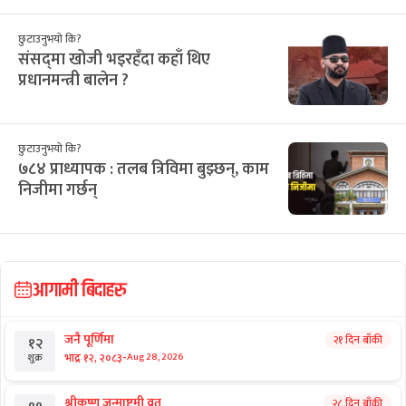
छुटाउनुभयो कि?
संसद्‌मा खोजी भइरहँदा कहाँ थिए
प्रधानमन्त्री बालेन ?
छुटाउनुभयो कि?
७८४ प्राध्यापक : तलब त्रिविमा बुझ्छन्, काम
निजीमा गर्छन्
आगामी बिदाहरु
जनै पूर्णिमा
२१ दिन बाँकी
१२
-
भाद्र १२, २०८३
Aug 28, 2026
शुक्र
श्रीकृष्ण जन्माष्टमी व्रत
२८ दिन बाँकी