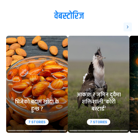
वेबस्टोरिज
आकाश र जमिन दुवैमा
भिजेको बदाम खाँदा के
शक्तिशाली ‘कोरी
हुन्छ ?
बस्टार्ड’
7
STORIES
7
STORIES