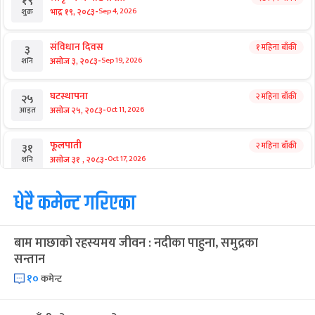
१९
-
भाद्र १९, २०८३
Sep 4, 2026
शुक्र
संविधान दिवस
१ महिना बाँकी
३
-
असोज ३, २०८३
Sep 19, 2026
शनि
घटस्थापना
२ महिना बाँकी
२५
-
असोज २५, २०८३
Oct 11, 2026
आइत
फूलपाती
२ महिना बाँकी
३१
-
असोज ३१ , २०८३
Oct 17, 2026
शनि
कार्तिक सङ्क्रान्ति
धेरै कमेन्ट गरिएका
२ महिना बाँकी
१
-
कार्तिक १, २०८३
Oct 18, 2026
आइत
बाम माछाको रहस्यमय जीवन : नदीका पाहुना, समुद्रका
महानवमी
२ महिना बाँकी
३
सन्तान
-
कार्तिक ३, २०८३
Oct 20, 2026
मंगल
१०
कमेन्ट
विजयादशमी
२ महिना बाँकी
४
-
कार्तिक ४, २०८३
Oct 21, 2026
बुध