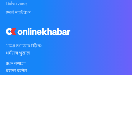
निर्वाचन २०७९
एमाले महाधिवेशन
अध्यक्ष तथा प्रबन्ध निर्देशक:
धर्मराज भुसाल
प्रधान सम्पादक:
बसन्त बस्नेत
सूचना विभाग दर्ता नं.
२१४ / ०७३–७४
+977-1-4790176, +977-1-4796489
news@onlinekhabar.com