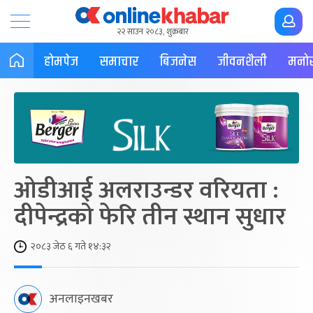
२२ साउन २०८३, शुक्रबार
होमपेज
समाचार
बिजनेस
जीवनशैली
मनोर
ओडीआई अलराउन्डर वरियता :
दीपेन्द्रको फेरि तीन स्थान सुधार
२०८३ जेठ ६ गते १४:३२
अनलाइनखबर