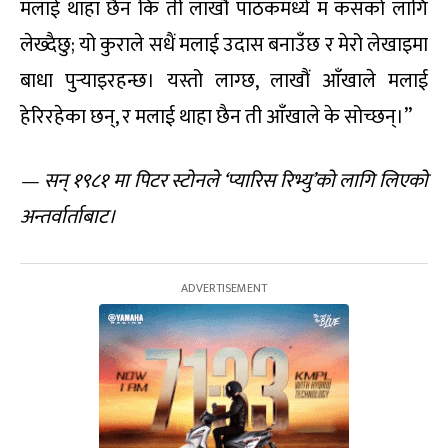
मलाई थाहा छैन कि ती लाखौं पाठकमध्ये म कसको लागि
लेख्दैछु; यो कुराले सधैं मलाई उदास बनाउँछ र मेरो लेखाइमा
बाधा पुर्‍याइरहन्छ। यस्तो लाग्छ, लाखौं आँखाले मलाई
हेरिरहेका छन्, र मलाई थाहा छैन ती आँखाले के सोच्छन्।”
—
सन् १९८१ मा पिटर स्टोनले ‘प्यारिस रिभ्यु’को लागि लिएको
अन्तर्वार्ताबाट।