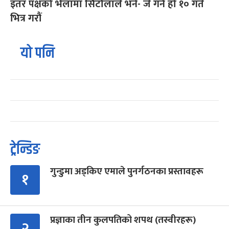
इतर पक्षको भेलामा सिटौलाले भने- जे गर्ने हो १० गते
भित्र गरौं
यो पनि
ट्रेन्डिङ
गुन्डुमा अड्किए एमाले पुनर्गठनका प्रस्तावहरू
१
प्रज्ञाका तीन कुलपतिको शपथ (तस्वीरहरू)
२