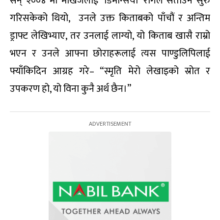
सन् २००४ मा मार्खेजलाई ‘डिमेन्सिया’ रोगले सताउन सुरु
गरिसकेको थियो, उनले उक्त किताबको पाँचौं र अन्तिम
ड्राफ्ट लेखिभ्याए, तर उनलाई लाग्यो, यो किताब खासै राम्रो
भएन र उनले आफ्ना छोराहरूलाई त्यस पाण्डुलिपिलाई
फ्याँकिदिन आग्रह गरे– “स्मृति मेरो लेखाइको स्रोत र
उपकरण हो, यो विना कुनै अर्थ छैन।”