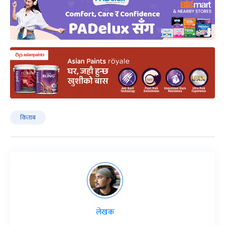
किताब
लेखक