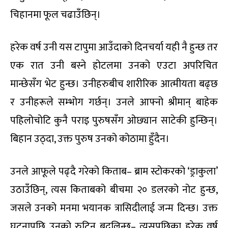
चिहानमा फूल चढाउँछिन्।
हरेक वर्ष उनी यस टापुमा आउँदाको दिनचर्या यही नै हुन्छ तर
एक रात उनी बस्ने होटलमा उनको एउटा अपरिचित
मान्छेसँग भेट हुन्छ। उनीहरुबीच शारीरिक आत्मीयता बढ्छ
र उनीहरूले सम्भोग गर्छन्। उनले आफ्नो श्रीमान् बाहेक
पहिलोचोटि कुनै पराइ पुरुषसँग ओछ्यान साटेकी हुन्छिन्।
बिहान उठ्दा, उक्त पुरुष उनको कोठामा हुँदैन।
उनले आफूले पढ्दै गरेको किताब– ब्राम स्टोकरको ‘ड्राकुला’
उठाउँछिन्, त्यस किताबको बीचमा २० डलरको नोट हुन्छ,
जसले उनको मनमा भयानक त्रासिदीलाई जन्म दिन्छ। उक्त
घटनापछि उनको रुटिन बद्लिन्छ– त्यसपछिका हरेक वर्ष