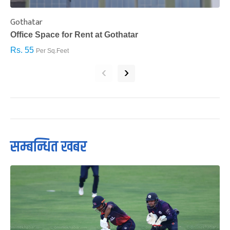
Gothatar
S
Office Space for Rent at Gothatar
H
Rs. 55
R
Per Sq.Feet
‹
›
सम्बन्धित खबर