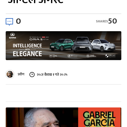
0
50
SHARES
प्रवीण
२०८१ वैशाख १ गते २०:२५