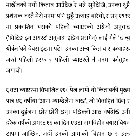
मार्खेजको नयाँ किताब आउँदैछ रे भन्ने सुनेदेखि, उनका थुप्रै
प्रशंसक जस्तै मेरो मनमा पनि छुट्टै उत्साह भरियो, र सन् १९९९
मा प्रकाशित यसको पहिलो च्याप्टरको अंग्रेजी अनुवाद
(‘मिटिङ इन अगस्ट’ अनुवादः इडिथ ग्रसमेन) लाई मैले ‘द न्यु
योर्कर’को वेबसाइटमा पढें। उनका अन्य किताब र कथाहरू
जस्तै पहिलो हरफ र पहिलो च्याप्टरले नै मनमा कौतूहल
जगायो।
६ वटा च्याप्टरमा विभाजित ११० पेज लामो यो किताबकी मुख्य
पात्र ४६ वर्षीया ‘आना म्याग्देलेना बाख’, जो विवाहित छिन् र
उनका दुईजना छोराछोरी छन्। पछिल्लो आठ वर्षदेखि उनी
हरेक वर्षको अगस्ट १६ का दिन एउटा नामविहीन क्याराबियन
टापुमा जान्छिन्, जहाँ उनको आमाको चिहान छ र उक्त