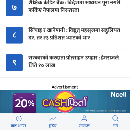
शैक्षिक क्रेडिट बैंक : विदेशमा अध्ययन पूरा नगरी
७
फर्किए नेपालमा निरन्तरता
सिँचाइ र खानेपानी : विद्युत् महसुलमा सहुलियत
८
दर, तर १३ प्रतिशत भ्याटको भार
सरकारको करदाता प्रोत्साहन उपहार : हेमराजले
९
जिते १० लाख
Advertisment
आगामी बिदाहरु
ताजा अपडेट
ट्रेन्डिङ
प्रोफाइल
सर्च