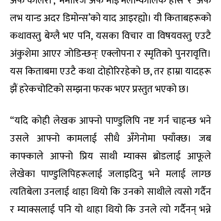
अफ कोलेरा’, ‘ममोरिज अफ माइ मेलान्कोलिक होर्स’ र ‘अफ
लभ यान्ड अदर डिमोन्स’को याद आइरह्यो। यी किताबहरूको
कथावस्तु बेग्लै भए पनि, यसका विचार वा विषयवस्तु एउटै
अंकुशेमा आएर जोडिन्छन्ः एक्लोपना र स्मृतिको पुनरावृत्ति।
यस किताबमा एउटै कथा दोहोरिरहेको छ, तर हाम्रा यादहरू
झैं हरेकचोटिको सम्झना फरक भएर प्रस्तुत भएको छ।
“यदि कोही लेखक आफ्नो पाण्डुलिपि नष्ट गर्न चाहन्छ भने
उसले आफ्नो कामलाई सीधै अँगेनोमा फ्याँक्छ। जब
काफ्काले आफ्नो प्रिय साथी म्याक्स ब्रोडलाई आफूले
लेखेका पाण्डुलिपिहरूलाई जलाइदिनु भने मलाई लाग्छ
त्यतिबेला उनलाई थाहा थियो कि उनको साथीले त्यसो गर्दैन
र म्याक्सलाई पनि यो थाहा थियो कि उनले त्यो गर्दैनन् भन्ने