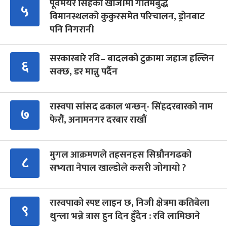
पूर्वमेयर सिंहको खोजीमा गौतमबुद्ध
५
विमानस्थलको कुकुरसमेत परिचालन, ड्रोनबाट
पनि निगरानी
सरकारबारे रवि– बादलको टुक्रामा जहाज हल्लिन
६
सक्छ, डर मान्नु पर्दैन
रास्वपा सांसद ढकाल भन्छन्- सिंहदरबारको नाम
७
फेरौं, अनामनगर दरबार राखौं
मुगल आक्रमणले तहसनहस सिम्रौनगढको
८
सभ्यता नेपाल खाल्डोले कसरी जोगायो ?
रास्वपाको स्पष्ट लाइन छ, निजी क्षेत्रमा कतिबेला
९
थुन्ला भन्ने त्रास हुन दिन हुँदैन : रवि लामिछाने