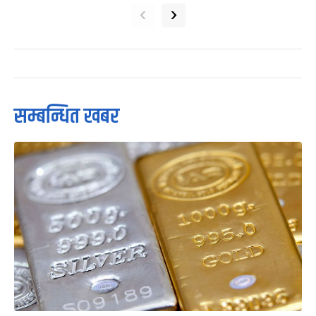
‹
›
सम्बन्धित खबर