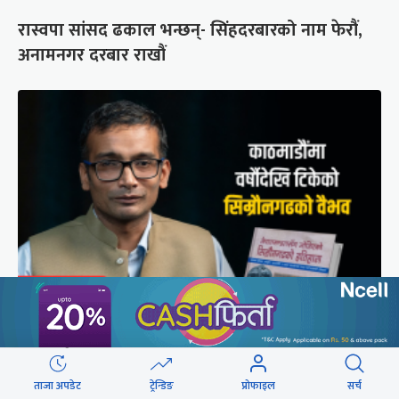
रास्वपा सांसद ढकाल भन्छन्- सिंहदरबारको नाम फेरौं,
अनामनगर दरबार राखौं
मुगल आक्रमणले तहसनहस सिम्रौनगढको सभ्यता नेपाल
खाल्डोले कसरी जोगायो ?
ताजा अपडेट
ट्रेन्डिङ
प्रोफाइल
सर्च