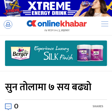
Skip
to
२४ साउन २०८३, आइतबार
content
सुन तोलामा ७ सय बढ्यो
0
SHARES