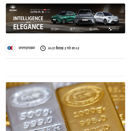
अनलाइनखबर
२०८१ वैशाख ३ गते ११:०३