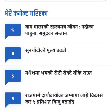
-
फाल्गुन २५, २०८३
Mar 9, 2027
मंगल
धेरै कमेन्ट गरिएका
पूर्णिमा व्रत
७ महिना बाँकी
७
-
चैत्र ७, २०८३
Mar 21, 2027
आइत
बाम माछाको रहस्यमय जीवन : नदीका
१२
फागुपूर्णिमा
७ महिना बाँकी
८
पाहुना, समुद्रका सन्तान
-
चैत्र ८, २०८३
Mar 22, 2027
सोम
सुनचाँदीको मूल्य बढ्यो
८
मधेशमा भयको रोटी सेक्दै सीके राउत
५
राजमार्ग दायाँबायाँका जग्गामा लाग्ने विकास
५
कर ५ प्रतिशत बिन्दु बढाइँदै