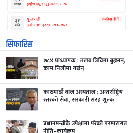
-
असोज २५, २०८३
Oct 11, 2026
आइत
फूलपाती
२ महिना बाँकी
३१
-
असोज ३१ , २०८३
Oct 17, 2026
शनि
कार्तिक सङ्क्रान्ति
२ महिना बाँकी
१
सिफारिस
-
कार्तिक १, २०८३
Oct 18, 2026
आइत
७८४ प्राध्यापक : तलब त्रिविमा बुझ्छन्,
महानवमी
२ महिना बाँकी
३
-
काम निजीमा गर्छन्
कार्तिक ३, २०८३
Oct 20, 2026
मंगल
विजयादशमी
२ महिना बाँकी
४
-
कार्तिक ४, २०८३
Oct 21, 2026
बुध
काठमाडौं बाल अस्पताल : अन्तर्राष्ट्रिय
स्तरको सेवा, सरकारी सरह शुल्क
पापा‌ङ्कुशा एकादशी व्रत
२ महिना बाँकी
५
-
कार्तिक ५, २०८३
Oct 22, 2026
बिहि
प्रधानमन्त्रीकै उपेक्षामा परेको परम्परागत
कुकुर तिहार
३ महिना बाँकी
२२
-
कार्तिक २२, २०८३
नीति–कार्यक्रम
Nov 8, 2026
आइत