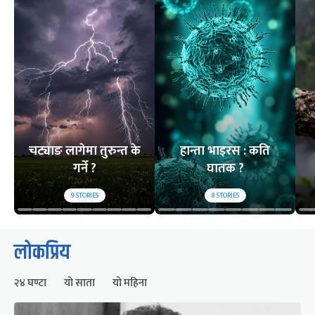
चट्याङ लागेमा तुरुन्त के
हान्ता भाइरस : कति
गर्ने ?
घातक ?
9
STORIES
8
STORIES
लोकप्रिय
२४ घण्टा
यो साता
यो महिना