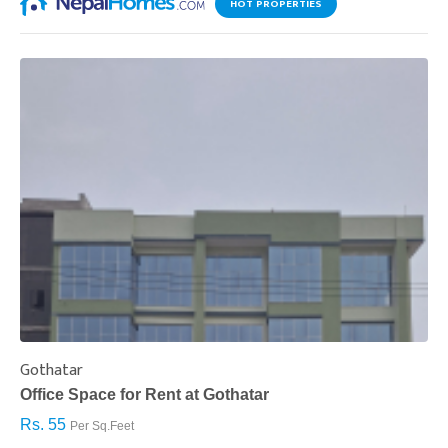
HOT PROPERTIES
Gothatar
S
Office Space for Rent at Gothatar
H
Rs. 55
R
Per Sq.Feet