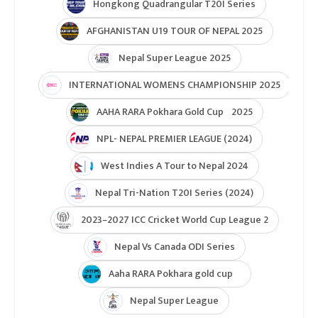
ICC Men T20 World Cup 2024
IPL 2024
Under Lights T20I Series 2026
ICC Womens T20 World Cup Global Qualifier 2026
NPL- Nepal Premier League 2025
ICC T20 World Cup Asia & East Asia-Pacific Qualifier
ICC T20 World Cup Asia-EAP Qaulifier 2025
Unity Cup Nepal vs West Indies 2025
ICC Womens T20 World Cup Asia Qualifier
ICC U19 MENS CWC Asia Qualifier
Hongkong Quadrangular T20I Series
AFGHANISTAN U19 TOUR OF NEPAL 2025
Nepal Super League 2025