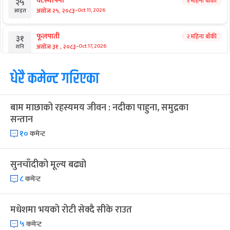
आगामी बिदाहरु
जनै पूर्णिमा
२१ दिन बाँकी
१२
-
भाद्र १२, २०८३
Aug 28, 2026
शुक्र
श्रीकृष्ण जन्माष्टमी व्रत
२८ दिन बाँकी
१९
-
भाद्र १९, २०८३
Sep 4, 2026
शुक्र
संविधान दिवस
१ महिना बाँकी
३
-
असोज ३, २०८३
Sep 19, 2026
शनि
घटस्थापना
२ महिना बाँकी
२५
-
असोज २५, २०८३
Oct 11, 2026
आइत
फूलपाती
२ महिना बाँकी
३१
-
असोज ३१ , २०८३
Oct 17, 2026
शनि