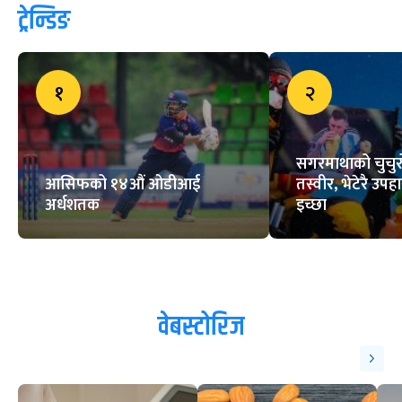
पराजित
भुवनलाई सूर्य नेपाल च्यालेन्जको उपाधि
लिग-२: घरेलु सिरिजको अन्तिम खेलमा
नेपालको शानदार जित
ट्रेन्डिङ
१
२