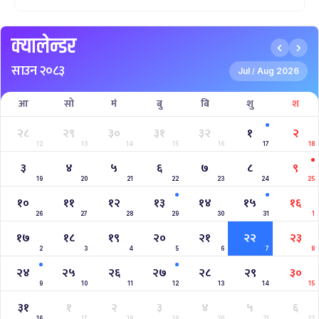
INTERNATIONAL WOMENS CHAMPIONSHIP 2025
AAHA RARA Pokhara Gold Cup 2025
NPL- NEPAL PREMIER LEAGUE (2024)
West Indies A Tour to Nepal 2024
Nepal Tri-Nation T20I Series (2024)
2023–2027 ICC Cricket World Cup League 2
Nepal Vs Canada ODI Series
Aaha RARA Pokhara gold cup
Nepal Super League
क्यालेन्डर
साउन २०८३
Jul
Aug 2026
/