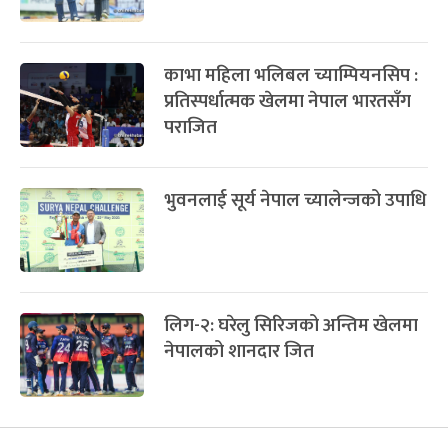
फागुपूर्णिमा
७ महिना बाँकी
८
काभा महिला भलिबल च्याम्पियनसिप :
-
चैत्र ८, २०८३
Mar 22, 2027
सोम
नेपालले आज किर्गिस्तानसँग खेल्ने
फेरि पाँच सेटको खेल, फेरि नेपाल घरेलु
कोर्टमा भारतसँग स्तब्ध
टप अर्डर ब्याटिङ चल्दा नेपालले पाएको
सफलता
काभा महिला भलिबल च्याम्पियनसिप :
प्रतिस्पर्धात्मक खेलमा नेपाल भारतसँग