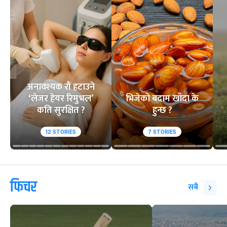
सगरमाथाको चुचुरो
आसिफको १४औं ओडीआई
तस्वीर, भेटेरै उपहा
अर्धशतक
इच्छा
वेबस्टोरिज