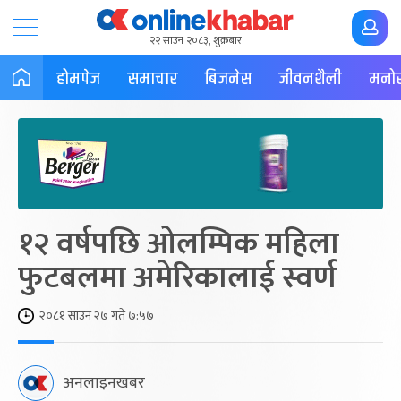
२२ साउन २०८३, शुक्रबार
होमपेज
समाचार
बिजनेस
जीवनशैली
मनोर
१२ वर्षपछि ओलम्पिक महिला
फुटबलमा अमेरिकालाई स्वर्ण
२०८१ साउन २७ गते ७:५७
अनलाइनखबर