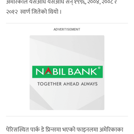
अमेरिकाले यसअघि यसअघि सन् १९९६, २००४, २००८ र
२०१२ स्वर्ण जितेको थियो ।
पेरिसस्थित पार्क डे प्रिन्समा भएको फाइनलमा अमेरिकाका