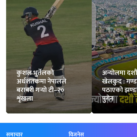
अनावश्यक रौं हटाउने
‘लेजर हेयर रिमुभल’
भिजेको बदाम खाँदा के
कति सुरक्षित ?
हुन्छ ?
12
STORIES
7
STORIES
फिचर
सबै