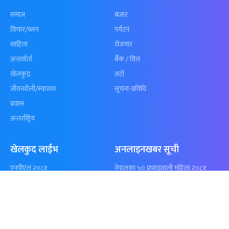
कुशल भुर्तेलको
अन्योलमा दशौँ र
अर्धशतकमा नेपालले
खेलकुद : गण्
बराबरी गर्‍यो टी–२०
पठाएको झण्डा
शृंखला
पुगेन
समाचार
विजनेस
समाज
बजार
विचार/ब्लग
पर्यटन
साहित्य
रोजगार