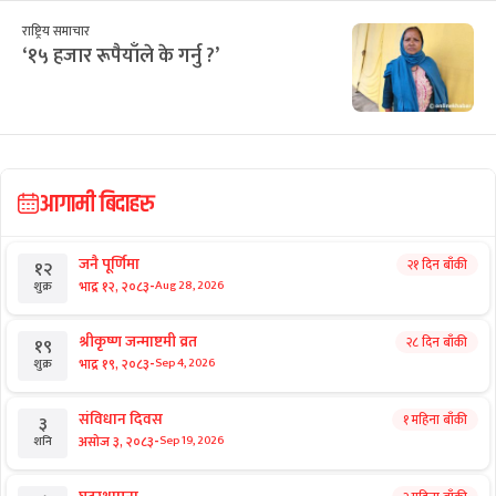
छुटाउनुभयो कि?
रविको मुद्दा संशोधनमा अदालतले लिएका ६
आधार
छुटाउनुभयो कि?
एमालेले फिर्ता गर्‍यो भीआईपी उपचारको
साढे तीन करोड
छुटाउनुभयो कि?
व्यक्ति पक्राउमा अदालतका प्रश्नैप्रश्न
राष्ट्रिय समाचार
‘१५ हजार रूपैयाँले के गर्नु ?’