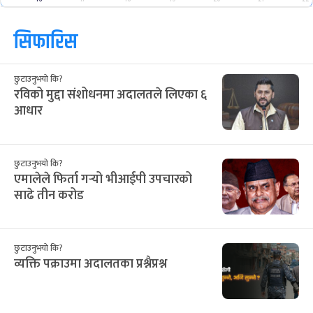
आ
सो
मं
बु
बि
शु
श
२८
२९
३०
३१
३२
१
२
12
13
14
15
16
17
18
३
४
५
६
७
८
९
19
20
21
22
23
24
25
१०
११
१२
१३
१४
१५
१६
26
27
28
29
30
31
1
१७
१८
१९
२०
२१
२२
२३
2
3
4
5
6
7
8
२४
२५
२६
२७
२८
२९
३०
9
10
11
12
13
14
15
३१
१
२
३
४
५
६
16
17
18
19
20
21
22
सिफारिस