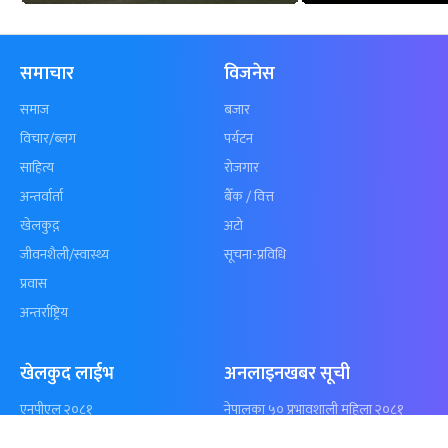
कुशल भुर्तेलको
अन्योलमा दशौँ र
अर्धशतकमा नेपालले
खेलकुद : गण्
बराबरी गर्‍यो टी–२०
पठाएको झण्डा
शृंखला
पुगेन
समाचार
विजनेस