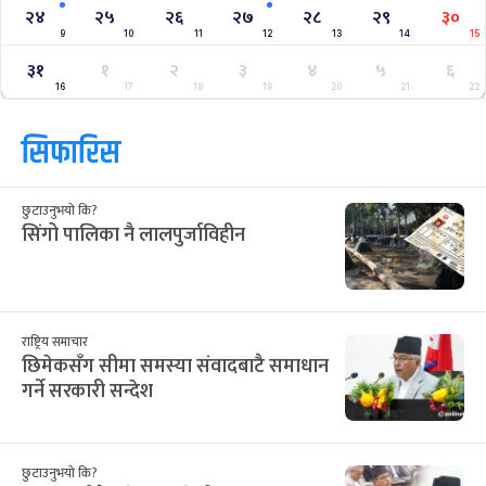
क्यालेन्डर
साउन २०८३
Jul
Aug 2026
/
आ
सो
मं
बु
बि
शु
श
२८
२९
३०
३१
३२
१
२
12
13
14
15
16
17
18
३
४
५
६
७
८
९
19
20
21
22
23
24
25
१०
११
१२
१३
१४
१५
१६
26
27
28
29
30
31
1
१७
१८
१९
२०
२१
२२
२३
2
3
4
5
6
7
8
२४
२५
२६
२७
२८
२९
३०
9
10
11
12
13
14
15
३१
१
२
३
४
५
६
16
17
18
19
20
21
22