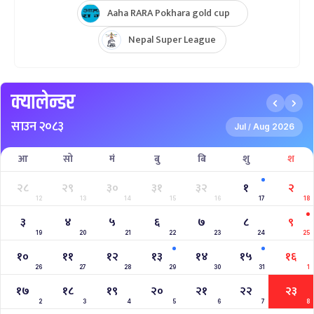
AFGHANISTAN U19 TOUR OF NEPAL 2025
Nepal Super League 2025
INTERNATIONAL WOMENS CHAMPIONSHIP 2025
AAHA RARA Pokhara Gold Cup 2025
NPL- NEPAL PREMIER LEAGUE (2024)
West Indies A Tour to Nepal 2024
Nepal Tri-Nation T20I Series (2024)
2023–2027 ICC Cricket World Cup League 2
Nepal Vs Canada ODI Series
Aaha RARA Pokhara gold cup
Nepal Super League