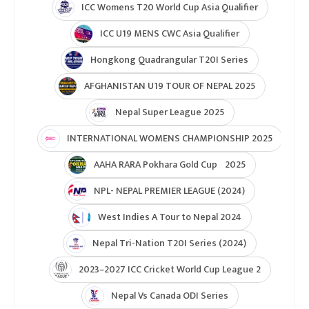
ICC Women’s Under-19 T20 World Cup 2025
U19 Women\'s World Cup warmup
ICC Men T20 World Cup 2024
IPL 2024
Under Lights T20I Series 2026
ICC Womens T20 World Cup Global Qualifier 2026
NPL- Nepal Premier League 2025
ICC T20 World Cup Asia & East Asia-Pacific Qualifier
ICC T20 World Cup Asia-EAP Qaulifier 2025
Unity Cup Nepal vs West Indies 2025
ICC Womens T20 World Cup Asia Qualifier
ICC U19 MENS CWC Asia Qualifier
Hongkong Quadrangular T20I Series