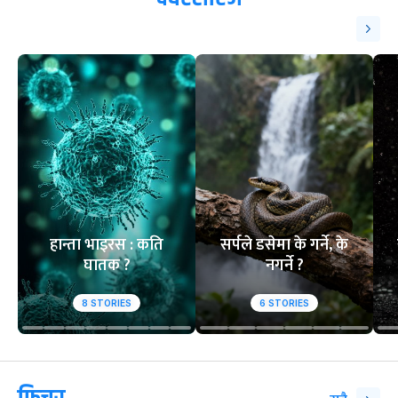
ट्रेन्डिङ
१
२
आसिफको १४औं ओडीआई
घरेलु मैदानमा नेप
अर्धशतक
स्तब्ध
वेबस्टोरिज