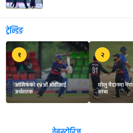
लिग टु : स्कटल्यान्डले टस जितेर
ब्याटिङ गर्दै
फिफा विश्वकपका लागि अर्जेन्टिनाको
प्रारम्भिक टोली घोषणा
लिग २ क्रिकेटमा नेपालले
स्कटल्यान्डसँग खेल्दै