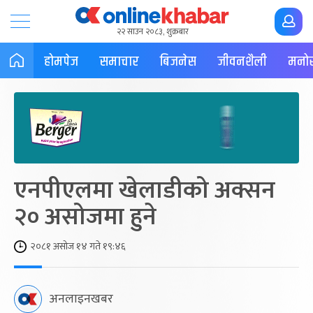
२२ साउन २०८३, शुक्रबार
होमपेज
समाचार
बिजनेस
जीवनशैली
मनोर
एनपीएलमा खेलाडीको अक्सन
२० असोजमा हुने
२०८१ असोज १४ गते १९:४६
अनलाइनखबर