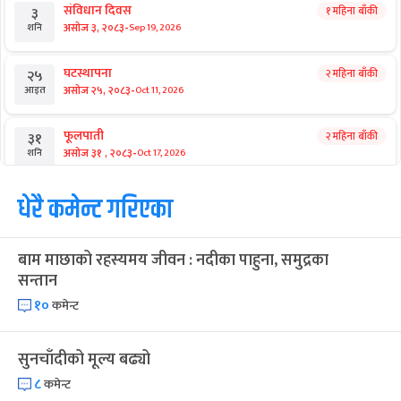
छुटाउनुभयो कि?
संसद्को विशेष दिनमा बालेनको बिझाउने
दृश्य
आगामी बिदाहरु
जनै पूर्णिमा
२१ दिन बाँकी
१२
-
भाद्र १२, २०८३
Aug 28, 2026
शुक्र
श्रीकृष्ण जन्माष्टमी व्रत
२८ दिन बाँकी
१९
-
भाद्र १९, २०८३
Sep 4, 2026
शुक्र
संविधान दिवस
१ महिना बाँकी
३
-
असोज ३, २०८३
Sep 19, 2026
शनि
घटस्थापना
२ महिना बाँकी
२५