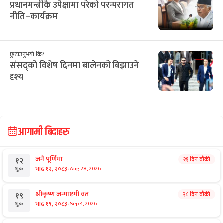
सिफारिस
छुटाउनुभयो कि?
सिंगो पालिका नै लालपुर्जाविहीन
राष्ट्रिय समाचार
छिमेकसँग सीमा समस्या संवादबाटै समाधान
गर्ने सरकारी सन्देश
छुटाउनुभयो कि?
प्रधानमन्त्रीकै उपेक्षामा परेको परम्परागत
नीति–कार्यक्रम