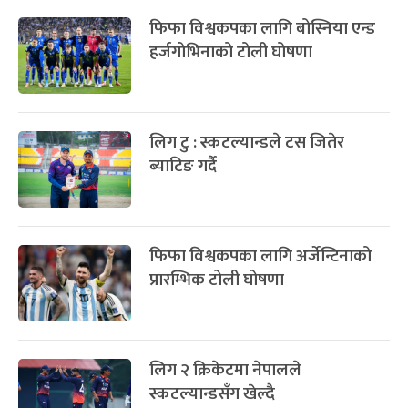
पूर्णिमा व्रत
७ महिना बाँकी
७
-
चैत्र ७, २०८३
Mar 21, 2027
आइत
सम्बन्धित खबर
फागुपूर्णिमा
७ महिना बाँकी
८
लिग २ः स्कटल्याण्डले दियो २४४ रनको
-
चैत्र ८, २०८३
Mar 22, 2027
सोम
लक्ष्य, सन्दीपले लिए ४ विकेट
लाखौंको सामान खरिदमा एन्फाको
‘कैफियत’
फिफा विश्वकपका लागि बोस्निया एन्ड
हर्जगोभिनाको टोली घोषणा