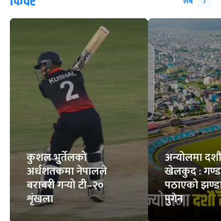
हान्ता भाइरस : कति
सर्पले डसेमा के गर्ने, के
घातक ?
नगर्ने ?
8
STORIES
6
STORIES
फिचर
सबै