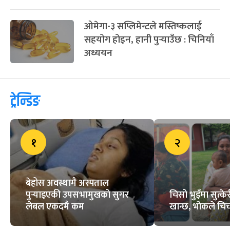
ओमेगा-३ सप्लिमेन्टले मस्तिष्कलाई
सहयोग होइन, हानी पुर्‍याउँछ : चिनियाँ
अध्ययन
ट्रेन्डिङ
१
२
बेहोस अवस्थामै अस्पताल
पुर्‍याइएकी उपसभामुखको सुगर
चिसो भुइँमा सुत्
लेबल एकदमै कम
खान्छ, भोकले चिच्