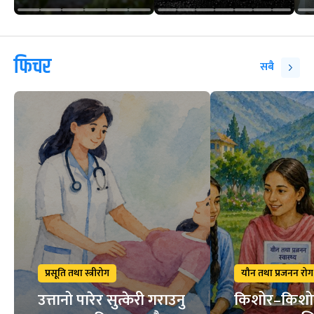
फिचर
सबै
प्रसूति तथा स्त्रीरोग
यौन तथा प्रजनन रोग
उत्तानो पारेर सुत्केरी गराउनु
किशोर–किशो