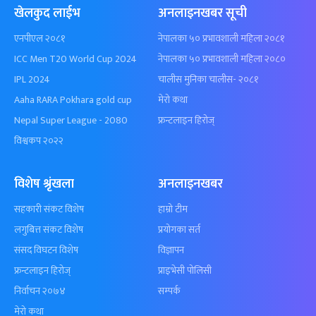
खेलकुद लाईभ
अनलाइनखबर सूची
एनपीएल २०८१
नेपालका ५० प्रभावशाली महिला २०८१
ICC Men T20 World Cup 2024
नेपालका ५० प्रभावशाली महिला २०८०
IPL 2024
चालीस मुनिका चालीस- २०८१
Aaha RARA Pokhara gold cup
मेरो कथा
Nepal Super League - 2080
फ्रन्टलाइन हिरोज्
विश्वकप २०२२
विशेष श्रृंखला
अनलाइनखबर
सहकारी संकट विशेष
हाम्रो टीम
लगुबित्त संकट विशेष
प्रयोगका सर्त
संसद विघटन विशेष
विज्ञापन
फ्रन्टलाइन हिरोज्
प्राइभेसी पोलिसी
निर्वाचन २०७४
सम्पर्क
मेरो कथा