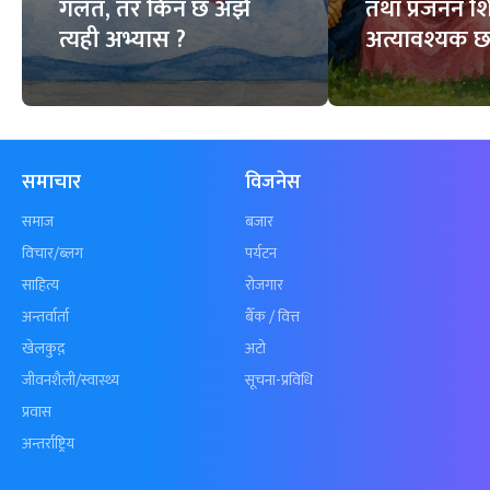
गलत, तर किन छ अझै
तथा प्रजनन शि
त्यही अभ्यास ?
अत्यावश्यक छ
समाचार
विजनेस
समाज
बजार
विचार/ब्लग
पर्यटन
साहित्य
रोजगार
अन्तर्वार्ता
बैँक / वित्त
खेलकुद़़
अटो
जीवनशैली/स्वास्थ्य
सूचना-प्रविधि
प्रवास
अन्तर्राष्ट्रिय