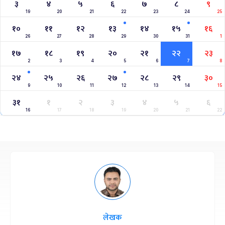
३
४
५
६
७
८
९
19
20
21
22
23
24
25
१०
११
१२
१३
१४
१५
१६
26
27
28
29
30
31
1
१७
१८
१९
२०
२१
२२
२३
2
3
4
5
6
7
8
२४
२५
२६
२७
२८
२९
३०
9
10
11
12
13
14
15
३१
१
२
३
४
५
६
16
17
18
19
20
21
22
लेखक