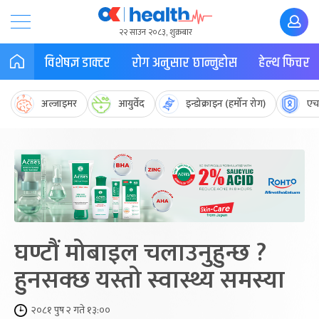
२२ साउन २०८३, शुक्रबार
विशेषज्ञ डाक्टर
रोग अनुसार छान्नुहोस
हेल्थ फिचर
अल्जाइमर
आयुर्वेद
इन्डोक्राइन (हर्मोन रोग)
एच
घण्टौं मोबाइल चलाउनुहुन्छ ?
हुनसक्छ यस्तो स्वास्थ्य समस्या
२०८१ पुष २ गते १३:००