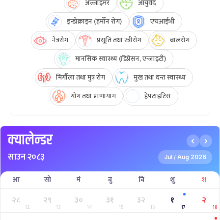
अल्जाइमर
आयुर्वेद
इन्डोक्राइन (हर्मोन रोग)
एचआईभी
नेत्ररोग
प्रसूति तथा स्त्रीरोग
बालरोग
मानसिक स्वास्थ्य (डिप्रेसन, एन्जाइटी)
मिर्गौला तथा मुत्र रोग
मुख तथा दन्त स्वास्थ्य
योग तथा प्राणायाम
हेपटाइटिस
क्यालेन्डर
साउन २०८३
Jul
Aug 2026
/
आ
सो
मं
बु
बि
शु
श
२८
२९
३०
३१
३२
१
२
12
13
14
15
16
17
18