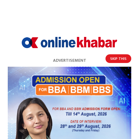
Nepal Super League 2025
INTERNATIONAL WOMENS CHAMPIONSHIP 2025
AAHA RARA Pokhara Gold Cup 2025
NPL- NEPAL PREMIER LEAGUE (2024)
West Indies A Tour to Nepal 2024
SKIP THIS
Nepal Tri-Nation T20I Series (2024)
ADVERTISEMENT
2023–2027 ICC Cricket World Cup League 2
Nepal Vs Canada ODI Series
Aaha RARA Pokhara gold cup
Nepal Super League
क्यालेन्डर