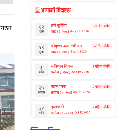
आगामी बिदाहरु
जनै पूर्णिमा
संगठन
२१ दिन बाँकी
१२
-
भाद्र १२, २०८३
Aug 28, 2026
शुक्र
श्रीकृष्ण जन्माष्टमी व्रत
२८ दिन बाँकी
१९
-
भाद्र १९, २०८३
Sep 4, 2026
शुक्र
संविधान दिवस
१ महिना बाँकी
३
-
असोज ३, २०८३
Sep 19, 2026
शनि
घटस्थापना
२ महिना बाँकी
२५
-
असोज २५, २०८३
Oct 11, 2026
आइत
फूलपाती
२ महिना बाँकी
३१
-
असोज ३१ , २०८३
Oct 17, 2026
शनि
कार्तिक सङ्क्रान्ति
२ महिना बाँकी
१