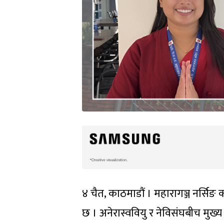
४ चैत, काठमाडौं । महारागञ्ज नर्सिङ 
छ । अनेरास्ववियु र नेविसंघबीच मुख्य प