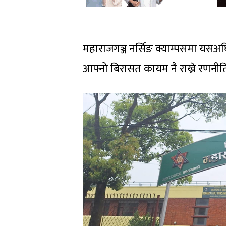
महाराजगञ्ज नर्सिङ क्याम्पसमा यसअघ
आफ्नो बिरासत कायम नै राख्ने रणनीत