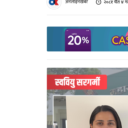
अनलाइनखबर
२०८१ चैत ४ ग