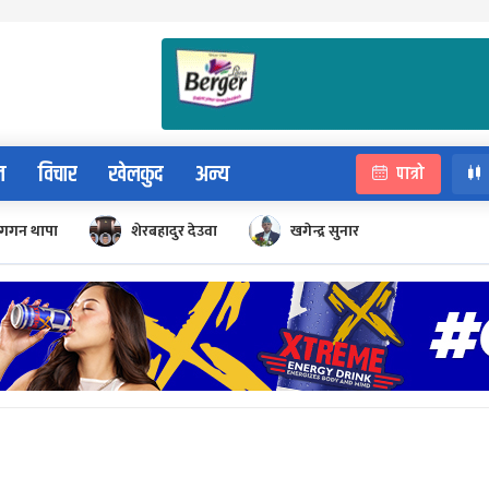
न
विचार
खेलकुद
अन्य
पात्रो
गगन थापा
शेरबहादुर देउवा
खगेन्द्र सुनार