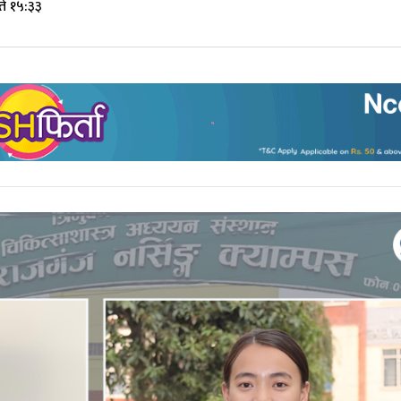
ते १५:३३