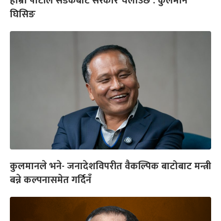
हाम्रो पार्टीले सडकबाटै सरकार चलाउँछ : कुलमान
घिसिङ
कुलमानले भने- जनादेशविपरीत वैकल्पिक बाटोबाट मन्त्री
बन्ने कल्पनासमेत गर्दिनँ