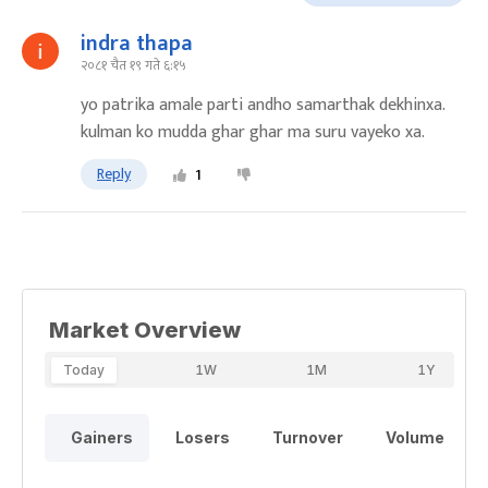
indra thapa
२०८१ चैत १९ गते ६:१५
yo patrika amale parti andho samarthak dekhinxa.
kulman ko mudda ghar ghar ma suru vayeko xa.
Reply
1