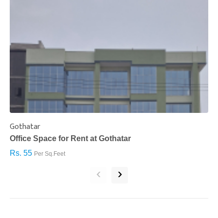
Gothatar
S
Office Space for Rent at Gothatar
H
Rs. 55
R
Per Sq.Feet
‹
›