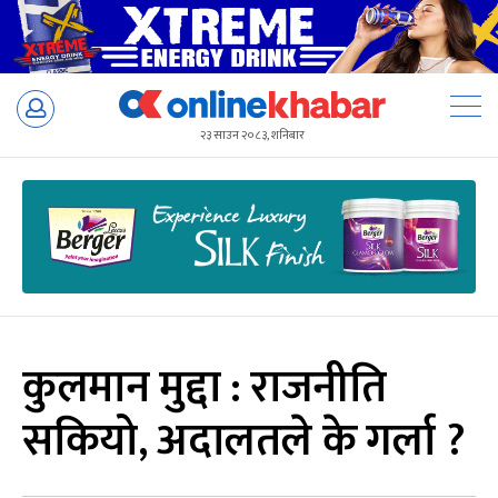
Skip
to
२३ साउन २०८३, शनिबार
content
कुलमान मुद्दा : राजनीति
सकियो, अदालतले के गर्ला ?