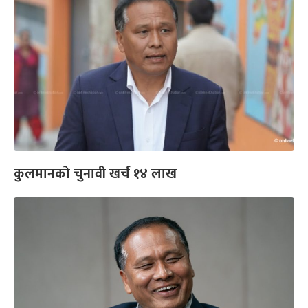
कुलमानको चुनावी खर्च १४ लाख