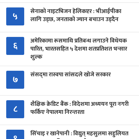
सेनाको नाइटभिजन हेलिकप्टर : भीआईपीका
५
लागि उड्छ, जनताको ज्यान बचाउन उड्दैन
अमेरिकामा रूसमाथि प्रतिबन्ध लगाउने विधेयक
६
पारित, भारतसहित ५ देशमा शतप्रतिशत भन्सार
शुल्क
संसद्‍मा रास्वपा सांसदले खोजे सरकार
७
शैक्षिक क्रेडिट बैंक : विदेशमा अध्ययन पूरा नगरी
८
फर्किए नेपालमा निरन्तरता
सिँचाइ र खानेपानी : विद्युत् महसुलमा सहुलियत
९