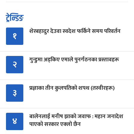
ट्रेन्डिङ
शेरबहादुर देउवा स्वदेश फर्किने समय परिवर्तन
१
गुन्डुमा अड्किए एमाले पुनर्गठनका प्रस्तावहरू
२
प्रज्ञाका तीन कुलपतिको शपथ (तस्वीरहरू)
३
बालेनलाई मनीष झाको जवाफ : महान जनादेश
४
पाएको सरकार एक्लो छैन