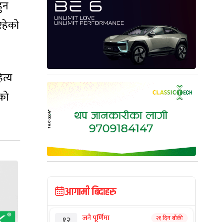
ुन
रहेको
ित्य
एको
आगामी बिदाहरु
जनै पूर्णिमा
२१ दिन बाँकी
१२