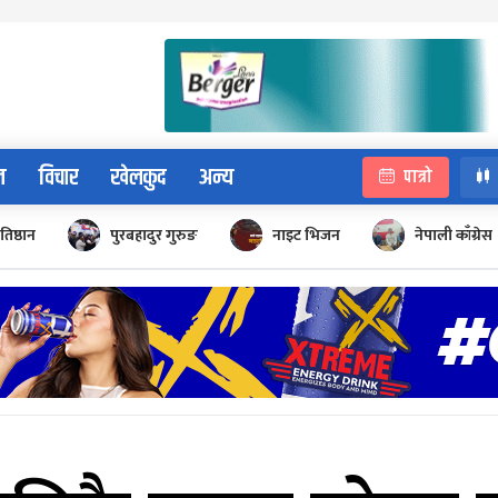
न
विचार
खेलकुद
अन्य
पात्रो
रतिष्ठान
पुरबहादुर गुरुङ
नाइट भिजन
नेपाली काँग्रेस