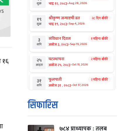
-
भाद्र १२, २०८३
Aug 28, 2026
शुक्र
श्रीकृष्ण जन्माष्टमी व्रत
२८ दिन बाँकी
१९
-
भाद्र १९, २०८३
Sep 4, 2026
शुक्र
संविधान दिवस
१ महिना बाँकी
३
-
असोज ३, २०८३
Sep 19, 2026
शनि
घटस्थापना
ो १६
२ महिना बाँकी
२५
-
असोज २५, २०८३
Oct 11, 2026
आइत
फूलपाती
२ महिना बाँकी
३१
-
असोज ३१ , २०८३
Oct 17, 2026
शनि
कार्तिक सङ्क्रान्ति
२ महिना बाँकी
१
सिफारिस
-
कार्तिक १, २०८३
Oct 18, 2026
आइत
महानवमी
२ महिना बाँकी
३
ना
-
कार्तिक ३, २०८३
Oct 20, 2026
मंगल
७८४ प्राध्यापक : तलब