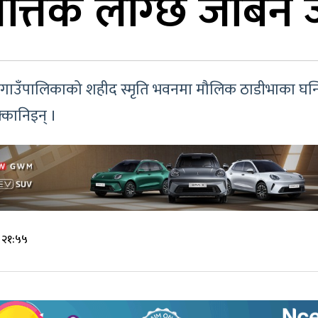
त्तिकै लाग्छ जोबन ज
ेणी गाउँपालिकाको शहीद स्मृति भवनमा मौलिक ठाडीभाका घन
्कानिइन् ।
 २१:५५