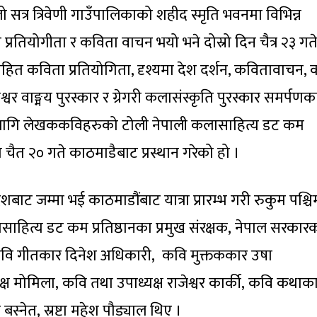
ो सत्र त्रिवेणी गाउँपालिकाको शहीद स्मृति भवनमा विभिन्न
 प्रतियोगीता र कविता वाचन भयो भने दोस्रो दिन चैत्र २३ गत
सहित कविता प्रतियोगिता, दृश्यमा देश दर्शन, कवितावाचन, 
वर वाङ्मय पुरस्कार र ग्रेगरी कलासंस्कृति पुरस्कार समर्पणक
का लागि लेखककविहरुको टोली नेपाली कलासाहित्य डट कम
मा चैत २० गते काठमाडैबाट प्रस्थान गरेको हो ।
देशबाट जम्मा भई काठमाडौंबाट यात्रा प्रारम्भ गरी रुकुम पश्चि
ासाहित्य डट कम प्रतिष्ठानका प्रमुख संरक्षक, नेपाल सरकार
 कवि गीतकार दिनेश अधिकारी, कवि मुक्तककार उषा
क्ष मोमिला, कवि तथा उपाध्यक्ष राजेश्वर कार्की, कवि कथाका
्नेत, स्रष्टा महेश पौड्याल थिए ।